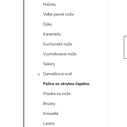
ý
Mačety
p
Veľké pevné nože
Dýky
a
Karambity
n
Kuchynské nože
Vystreľovacie nože
e
Sekery
l
Damašková oceľ
Palice so skrytou čepeľou
Púzdra na nože
Brúsky
Kresadlá
Lasery