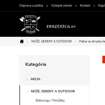
Prejsť
Doprava a platba
Výdajné miesto
Kontakt
Napí
na
obsah
NOŽE, SEKERY A OUTDOOR
Palice so skrytou č
Domov
B
Preskočiť
Kategórie
kategórie
o
AKCIA
č
NOŽE, SEKERY A OUTDOOR
n
Balisongy / Motýliky