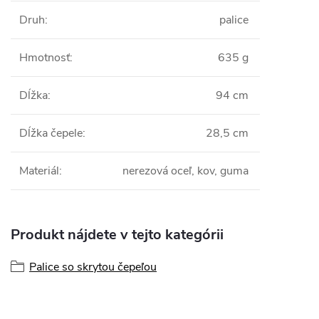
Druh
:
palice
Hmotnosť
:
635 g
Dĺžka
:
94 cm
Dĺžka čepele
:
28,5 cm
Materiál
:
nerezová oceľ, kov, guma
Produkt nájdete v tejto kategórii
Palice so skrytou čepeľou