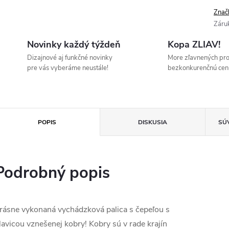
Znač
Záru
Novinky každý týždeň
Kopa ZLIAV!
Dizajnové aj funkčné novinky
More zľavnených pr
pre vás vyberáme neustále!
bezkonkurenčnú cen
POPIS
DISKUSIA
SÚ
Podrobný popis
rásne vykonaná vychádzková palica s čepeľou s
lavicou vznešenej kobry! Kobry sú v rade krajín