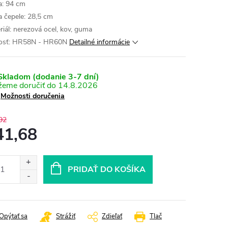
a: 94 cm
a čepele: 28,5 cm
riál: nerezová ocel, kov, guma
dosť: HR58N - HR60N
Detailné informácie
kladom (dodanie 3-7 dní)
14.8.2026
Možnosti doručenia
92
41,68
otková
:
PRIDAŤ DO KOŠÍKA
Opýtať sa
Strážiť
Zdieľať
Tlač