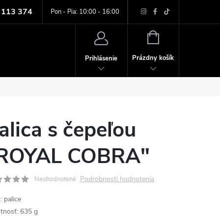
 113 374
ných údajov
Pon - Pia: 10:00 - 16:00
NÁKUPNÝ
KOŠÍK
Prázdny košík
Prihlásenie
alica s čepeľou
ROYAL COBRA"
Podrobnosti hodnotenia
Neohodnotené
: palice
nosť: 635 g