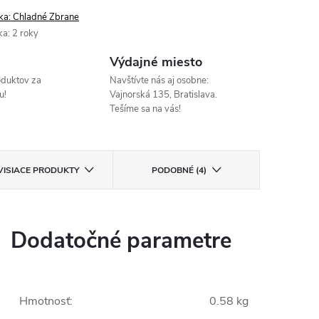
ka:
Chladné Zbrane
ka
:
2 roky
Výdajné miesto
oduktov za
Navštívte nás aj osobne:
u!
Vajnorská 135, Bratislava.
Tešíme sa na vás!
VISIACE PRODUKTY
PODOBNÉ (4)
Dodatočné parametre
Hmotnosť
:
0.58 kg