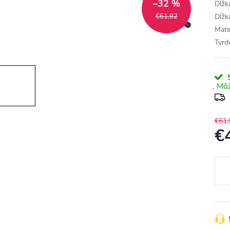
–32 %
Dĺžk
€61,92
Dĺžk
Mate
Tvr
S
€61,
€
Jedn
cena