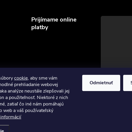
Prijímame online
platby
súbory
cookie
, aby sme vám
Odmietnuť
hodlné prehliadanie webovej
aka analýze neustále zlepšovali jej
on a použiteľnosť. Niektoré z nich
né, zatiaľ čo iné nám pomáhajú
to web a váš používateľský
 informácií
stavenie cookies
ie