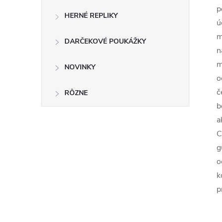
p
HERNÉ REPLIKY
ú
m
DARČEKOVÉ POUKÁŽKY
n
m
NOVINKY
o
č
RÔZNE
b
a
C
g
o
k
p