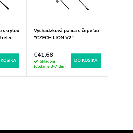
o skrytou
Vychádzková palica s čepeľou
Palica s
trelec
"CZECH LION V2"
Frye "
SYNDICA
Ostrená
€41,68
€87,5
 KOŠÍKA
DO KOŠÍKA
Skladom
Sklad
(dodanie 3-7 dní)
(dodanie 