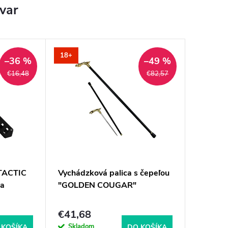
ovar
18+
–36 %
–49 %
€16,48
€82,57
"TACTIC
Vychádzková palica s čepeľou
na
"GOLDEN COUGAR"
€41,68
Skladom
 KOŠÍKA
DO KOŠÍKA