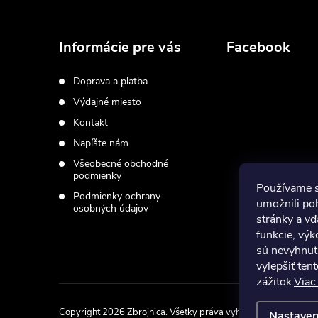
Z
á
Informácie pre vás
Facebook
p
Doprava a platba
Výdajné miesto
ä
Kontakt
t
Napíšte nám
Všeobecné obchodné
i
podmienky
Používame 
Podmienky ochrany
umožnili po
osobných údajov
e
stránky a vď
funkcie, výk
sú nevyhnut
vylepšiť ten
zážitok.
Viac
Copyright 2026
Zbrojnica
. Všetky práva vyhradené.
Upraviť na
Nastaven