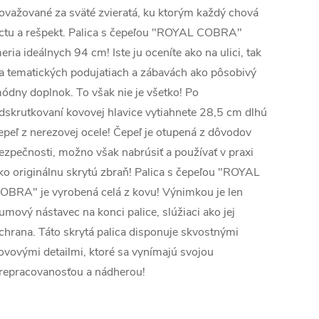
ovažované za sväté zvieratá, ku ktorým každý chová
ctu a rešpekt. Palica s čepeľou "ROYAL COBRA"
eria ideálnych 94 cm! Iste ju oceníte ako na ulici, tak
a tematických podujatiach a zábavách ako pôsobivý
ódny doplnok. To však nie je všetko! Po
dskrutkovaní kovovej hlavice vytiahnete 28,5 cm dlhú
epeľ z nerezovej ocele! Čepeľ je otupená z dôvodov
ezpečnosti, možno však nabrúsiť a používať v praxi
ko originálnu skrytú zbraň! Palica s čepeľou "ROYAL
OBRA" je vyrobená celá z kovu! Výnimkou je len
umový nástavec na konci palice, slúžiaci ako jej
chrana. Táto skrytá palica disponuje skvostnými
ovovými detailmi, ktoré sa vynímajú svojou
repracovanosťou a nádherou!