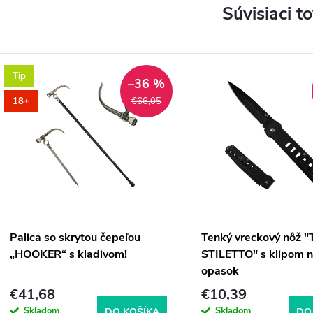
Súvisiaci t
Tip
–36 %
18+
€66,05
Palica so skrytou čepeľou
Tenký vreckový nôž 
„HOOKER“ s kladivom!
STILETTO" s klipom 
opasok
€41,68
€10,39
Skladom
Skladom
DO KOŠÍKA
DO