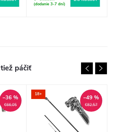
(dodanie 3-7 dní)
18+
18+
–36 %
–49 %
€66,05
€82,57