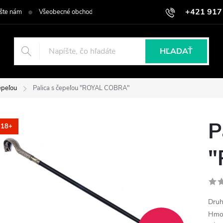
+421 917
šte nám
Všeobecné obchodné podmienky
Podmienky ochrany osob
HĽADAŤ
epeľou
Palica s čepeľou "ROYAL COBRA"
P
18+
"
Druh
Hmot