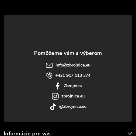
Z
á
p
ä
t
info
@
zbrojnica.eu
i
+421 917 113 374
Zbrojnica
e
zbrojnica.eu
@zbrojnica.eu
Informácie pre vás