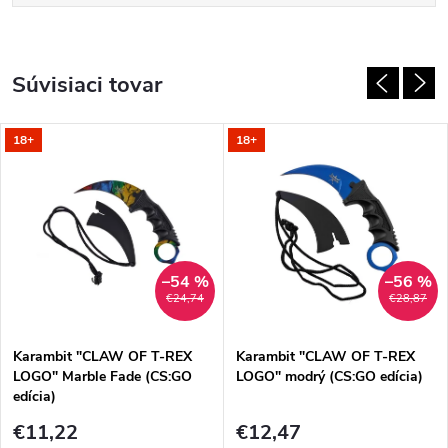
Súvisiaci tovar
18+
18+
–54 %
–56 %
€24,74
€28,87
Karambit "CLAW OF T-REX
Karambit "CLAW OF T-REX
LOGO" Marble Fade (CS:GO
LOGO" modrý (CS:GO edícia)
edícia)
€11,22
€12,47