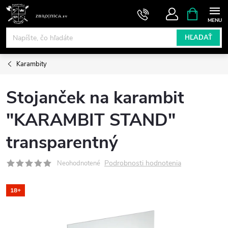
Prejsť
NÁKUPN
KOŠÍK
na
obsah
HĽADAŤ
Karambity
Stojanček na karambit
"KARAMBIT STAND"
transparentný
Podrobnosti hodnotenia
Neohodnotené
18+