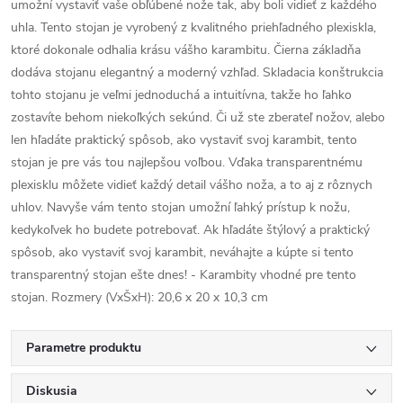
umožní vystaviť vaše obľúbené nože tak, aby boli vidieť z každého
uhla. Tento stojan je vyrobený z kvalitného priehľadného plexiskla,
ktoré dokonale odhalia krásu vášho karambitu. Čierna základňa
dodáva stojanu elegantný a moderný vzhľad. Skladacia konštrukcia
tohto stojanu je veľmi jednoduchá a intuitívna, takže ho ľahko
zostavíte behom niekoľkých sekúnd. Či už ste zberateľ nožov, alebo
len hľadáte praktický spôsob, ako vystaviť svoj karambit, tento
stojan je pre vás tou najlepšou voľbou. Vďaka transparentnému
plexisklu môžete vidieť každý detail vášho noža, a to aj z rôznych
uhlov. Navyše vám tento stojan umožní ľahký prístup k nožu,
kedykoľvek ho budete potrebovať. Ak hľadáte štýlový a praktický
spôsob, ako vystaviť svoj karambit, neváhajte a kúpte si tento
transparentný stojan ešte dnes! - Karambity vhodné pre tento
stojan. Rozmery (VxŠxH): 20,6 x 20 x 10,3 cm
Parametre produktu
Diskusia