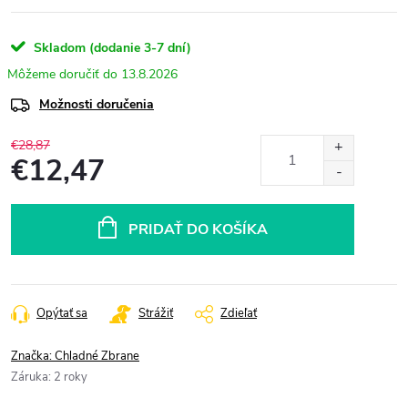
Skladom (dodanie 3-7 dní)
13.8.2026
Možnosti doručenia
€28,87
€12,47
Jednotková
cena:
PRIDAŤ DO KOŠÍKA
Opýtať sa
Strážiť
Zdieľať
Značka:
Chladné Zbrane
Záruka
:
2 roky