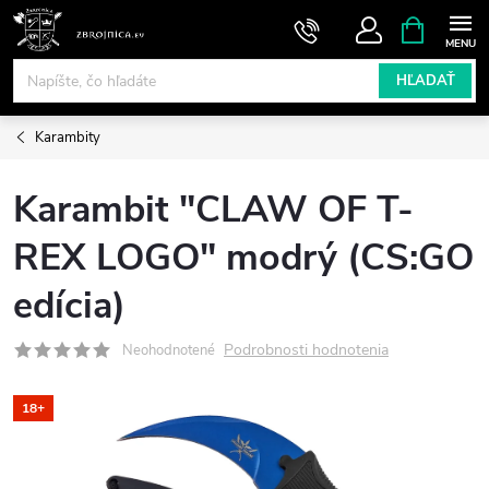
Prejsť
NÁKUPN
KOŠÍK
na
obsah
HĽADAŤ
Karambity
Karambit "CLAW OF T-
REX LOGO" modrý (CS:GO
edícia)
Podrobnosti hodnotenia
Neohodnotené
18+