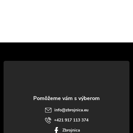
Z
á
p
ä
t
info
@
zbrojnica.eu
i
+421 917 113 374
Zbrojnica