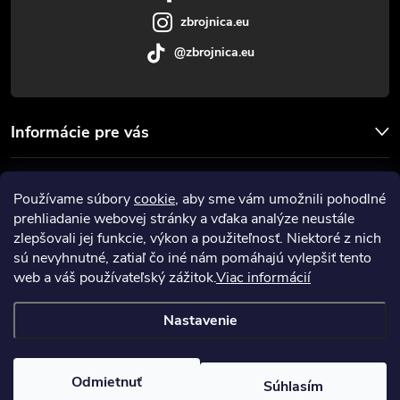
e
zbrojnica.eu
@zbrojnica.eu
Informácie pre vás
Facebook
Používame súbory
cookie
, aby sme vám umožnili pohodlné
prehliadanie webovej stránky a vďaka analýze neustále
Prijímame online platby
zlepšovali jej funkcie, výkon a použiteľnosť. Niektoré z nich
sú nevyhnutné, zatiaľ čo iné nám pomáhajú vylepšiť tento
web a váš používateľský zážitok.
Viac informácií
Nastavenie
Copyright 2026
Zbrojnica
. Všetky práva vyhradené.
Upraviť nastavenie
cookies
Odmietnuť
Súhlasím
Vytvoril Shoptet