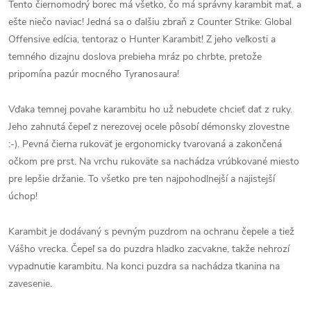
Tento čiernomodrý borec má všetko, čo má správny karambit mať, a
ešte niečo naviac! Jedná sa o ďalšiu zbraň z Counter Strike: Global
Offensive edícia, tentoraz o Hunter Karambit! Z jeho veľkosti a
temného dizajnu doslova prebieha mráz po chrbte, pretože
pripomína pazúr mocného Tyranosaura!
Vďaka temnej povahe karambitu ho už nebudete chcieť dať z ruky.
Jeho zahnutá čepeľ z nerezovej ocele pôsobí démonsky zlovestne
:-). Pevná čierna rukoväť je ergonomicky tvarovaná a zakončená
očkom pre prst. Na vrchu rukoväte sa nachádza vrúbkované miesto
pre lepšie držanie. To všetko pre ten najpohodlnejší a najistejší
úchop!
Karambit je dodávaný s pevným puzdrom na ochranu čepele a tiež
Vášho vrecka. Čepeľ sa do puzdra hladko zacvakne, takže nehrozí
vypadnutie karambitu. Na konci puzdra sa nachádza tkanina na
zavesenie.