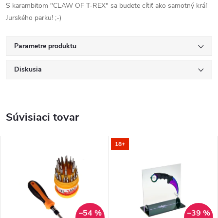
S karambitom "CLAW OF T-REX" sa budete cítiť ako samotný kráľ
Jurského parku! ;-)
Parametre produktu
Diskusia
Súvisiaci tovar
18+
–54 %
–39 %