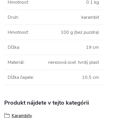
Hmotnosť
:
0.1 kg
Druh
:
karambit
Hmotnosť
:
100 g (bez puzdra)
Dĺžka
:
19 cm
Materiál
:
nerezová oceľ, tvrdý plast
Dĺžka čepele
:
10,5 cm
Produkt nájdete v tejto kategórii
Karambity