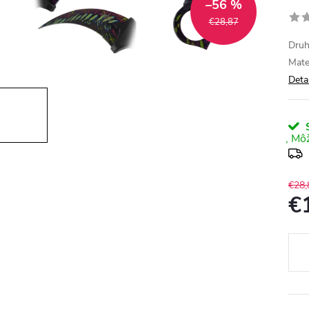
–56 %
€28,87
Druh
Mate
Deta
S
€28,
€
Jedn
cena