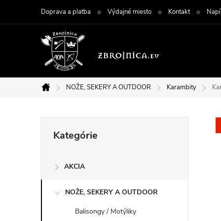
Prejsť
Doprava a platba
Výdajné miesto
Kontakt
Napí
na
obsah
NOŽE, SEKERY A OUTDOOR
Karambity
Ka
Domov
B
Preskočiť
Kategórie
kategórie
o
AKCIA
č
NOŽE, SEKERY A OUTDOOR
n
Balisongy / Motýliky