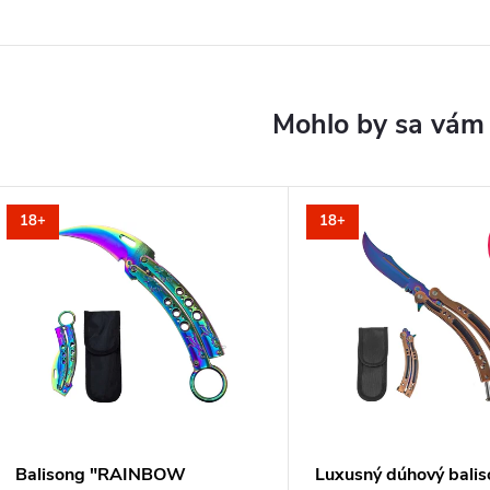
18+
18+
Balisong "RAINBOW
Luxusný dúhový bali