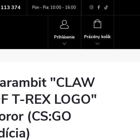
 113 374
ných údajov
Pon - Pia: 10:00 - 16:00
NÁKUPNÝ
KOŠÍK
Prázdny košík
Prihlásenie
arambit "CLAW
F T-REX LOGO"
oror (CS:GO
dícia)