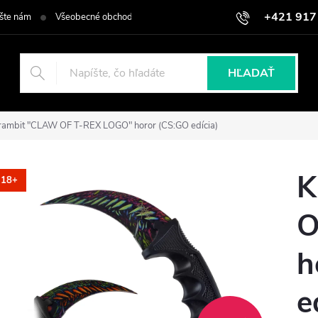
+421 917
šte nám
Všeobecné obchodné podmienky
Podmienky ochrany osob
HĽADAŤ
rambit "CLAW OF T-REX LOGO" horor (CS:GO edícia)
K
18+
O
h
e