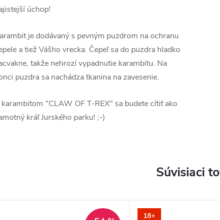
ajistejší úchop!
arambit je dodávaný s pevným puzdrom na ochranu
epele a tiež Vášho vrecka. Čepeľ sa do puzdra hladko
acvakne, takže nehrozí vypadnutie karambitu. Na
onci puzdra sa nachádza tkanina na zavesenie.
 karambitom "CLAW OF T-REX" sa budete cítiť ako
amotný kráľ Jurského parku! ;-)
Súvisiaci t
18+