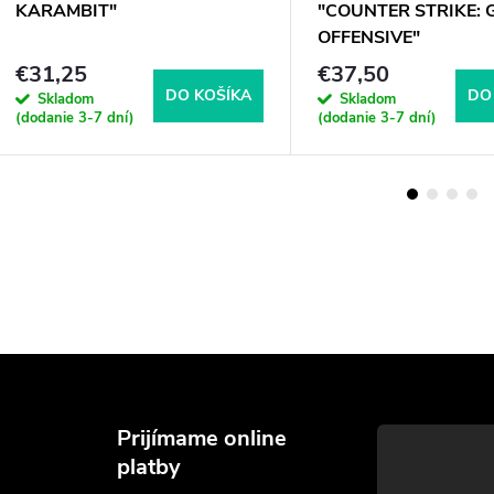
KARAMBIT"
"COUNTER STRIKE: 
OFFENSIVE"
€31,25
€37,50
DO KOŠÍKA
DO
Skladom
Skladom
(dodanie 3-7 dní)
(dodanie 3-7 dní)
Prijímame online
platby