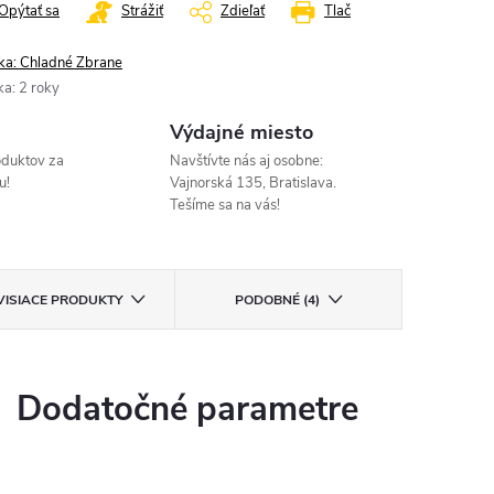
Opýtať sa
Strážiť
Zdieľať
Tlač
ka:
Chladné Zbrane
ka
:
2 roky
Výdajné miesto
oduktov za
Navštívte nás aj osobne:
u!
Vajnorská 135, Bratislava.
Tešíme sa na vás!
VISIACE PRODUKTY
PODOBNÉ (4)
Dodatočné parametre