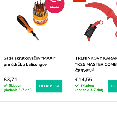
–54 %
€8,22
Sada skrutkovačov "MAXI"
TRÉNINKOVÝ KARA
pre údržbu balisongov
''K25 MASTER COMB
ČERVENÝ
€3,71
€14,56
Skladom
Skladom
DO KOŠÍKA
DO
(dodanie 3-7 dní)
(dodanie 3-7 dní)