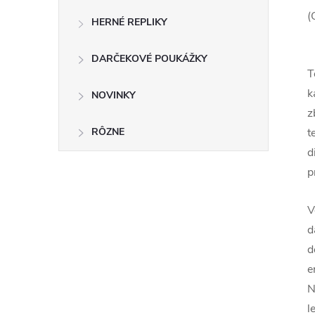
(
HERNÉ REPLIKY
DARČEKOVÉ POUKÁŽKY
T
k
NOVINKY
z
RÔZNE
t
d
p
V
d
d
e
N
l