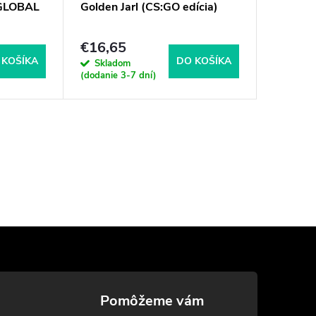
GLOBAL
Golden Jarl (CS:GO edícia)
Summer 
€16,65
€16,6
 KOŠÍKA
DO KOŠÍKA
Skladom
Sklad
(dodanie 3-7 dní)
(dodanie 