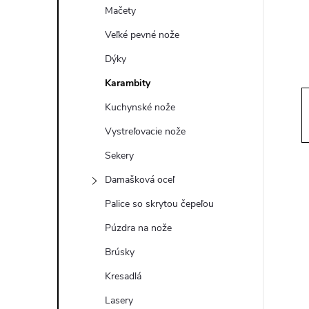
ý
Mačety
p
Veľké pevné nože
Dýky
a
Karambity
n
Kuchynské nože
Vystreľovacie nože
e
Sekery
l
Damašková oceľ
Palice so skrytou čepeľou
Púzdra na nože
Brúsky
Kresadlá
Lasery