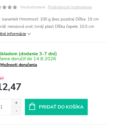
Podrobnosti hodnotenia
Neohodnotené
: karambit Hmotnosť: 100 g (bez puzdra) Dĺžka: 19 cm
riál: nerezová ocel, tvrdý plast Dĺžka čepele: 10,5 cm
ilné informácie
kladom (dodanie 3-7 dní)
14.8.2026
Možnosti doručenia
87
12,47
otková
:
PRIDAŤ DO KOŠÍKA