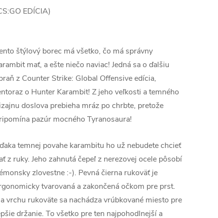
CS:GO EDÍCIA)
ento štýlový borec má všetko, čo má správny
arambit mať, a ešte niečo naviac! Jedná sa o ďalšiu
braň z Counter Strike: Global Offensive edícia,
entoraz o Hunter Karambit! Z jeho veľkosti a temného
izajnu doslova prebieha mráz po chrbte, pretože
ripomína pazúr mocného Tyranosaura!
ďaka temnej povahe karambitu ho už nebudete chcieť
ať z ruky. Jeho zahnutá čepeľ z nerezovej ocele pôsobí
émonsky zlovestne :-). Pevná čierna rukoväť je
rgonomicky tvarovaná a zakončená očkom pre prst.
a vrchu rukoväte sa nachádza vrúbkované miesto pre
epšie držanie. To všetko pre ten najpohodlnejší a