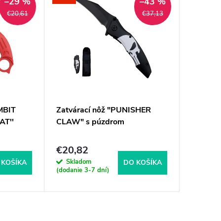
–29 %
–43 %
€20,61
€37,13
MBIT
Zatvárací nôž "PUNISHER
AT''
CLAW" s púzdrom
€20,82
Skladom
 KOŠÍKA
DO KOŠÍKA
(dodanie 3-7 dní)