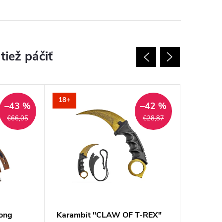
18+
18+
–43 %
–42 %
€66,05
€28,87
song
Karambit "CLAW OF T-REX"
Karamb