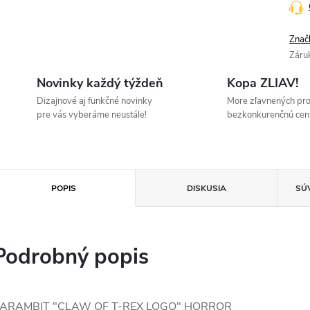
Znač
Záru
Novinky každý týždeň
Kopa ZLIAV!
Dizajnové aj funkčné novinky
More zľavnených pr
pre vás vyberáme neustále!
bezkonkurenčnú cen
POPIS
DISKUSIA
SÚ
Podrobný popis
ARAMBIT "CLAW OF T-REX LOGO" HORROR