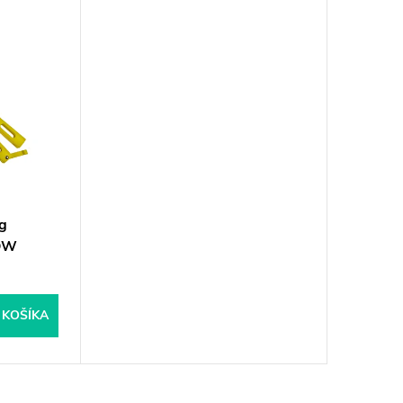
g
OW
 KOŠÍKA