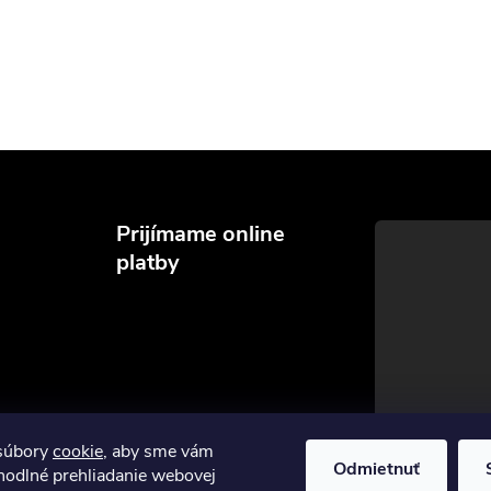
Prijímame online
platby
súbory
cookie
, aby sme vám
Odmietnuť
hodlné prehliadanie webovej