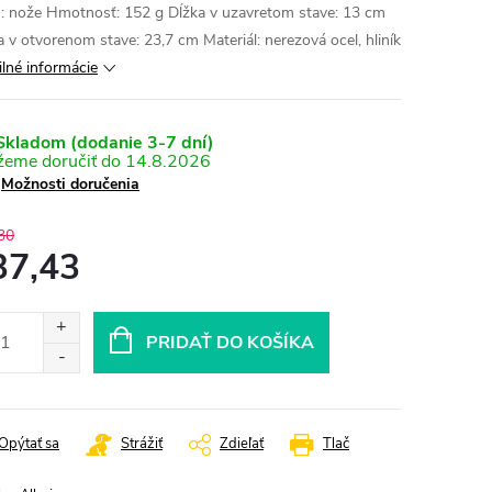
: nože Hmotnosť: 152 g Dĺžka v uzavretom stave: 13 cm
a v otvorenom stave: 23,7 cm Materiál: nerezová ocel, hliník
ilné informácie
kladom (dodanie 3-7 dní)
14.8.2026
Možnosti doručenia
30
37,43
otková
:
PRIDAŤ DO KOŠÍKA
Opýtať sa
Strážiť
Zdieľať
Tlač