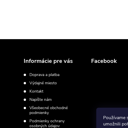
Z
á
Informácie pre vás
Facebook
p
Doprava a platba
Výdajné miesto
ä
Kontakt
t
Napíšte nám
Všeobecné obchodné
i
podmienky
Používame 
Podmienky ochrany
umožnili po
osobných údajov