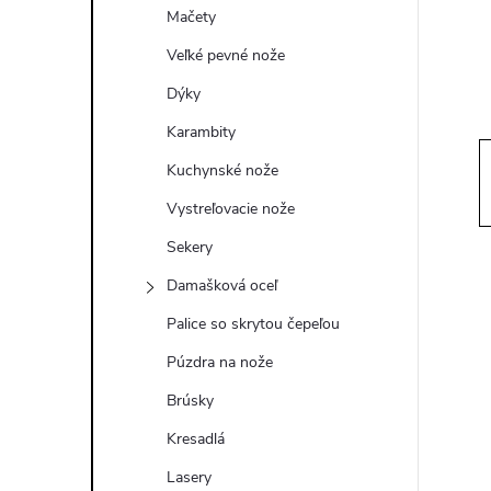
ý
Mačety
p
Veľké pevné nože
Dýky
a
Karambity
n
Kuchynské nože
Vystreľovacie nože
e
Sekery
l
Damašková oceľ
Palice so skrytou čepeľou
Púzdra na nože
Brúsky
Kresadlá
Lasery