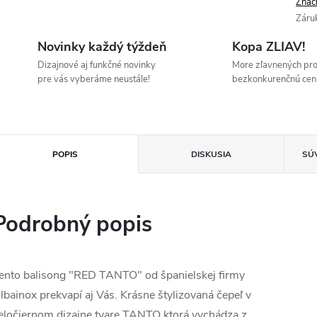
Znač
Záru
Novinky každý týždeň
Kopa ZLIAV!
Dizajnové aj funkčné novinky
More zľavnených pr
pre vás vyberáme neustále!
bezkonkurenčnú cen
POPIS
DISKUSIA
SÚ
Podrobný popis
ento balisong "RED TANTO" od španielskej firmy
lbainox prekvapí aj Vás. Krásne štylizovaná čepeľ v
eločiernom dizajne tvare TANTO ktorá vychádza z