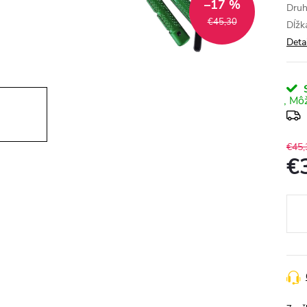
–17 %
Druh
€45,30
Dĺžk
Deta
S
€45,
€
Jedn
cena