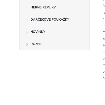
č
HERNÉ REPLIKY
r
n
DARČEKOVÉ POUKÁŽKY
n
NOVINKY
m
k
RÔZNE
z
i
b
m
p
b
m