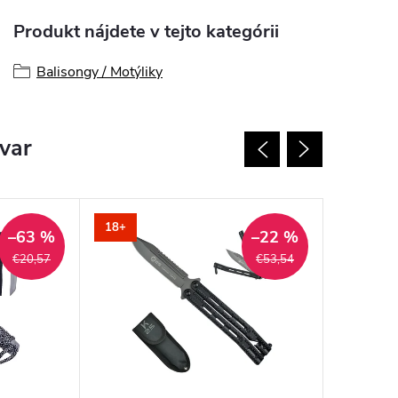
Produkt nájdete v tejto kategórii
Balisongy / Motýliky
ovar
18+
18+
–63 %
–22 %
€20,57
€53,54