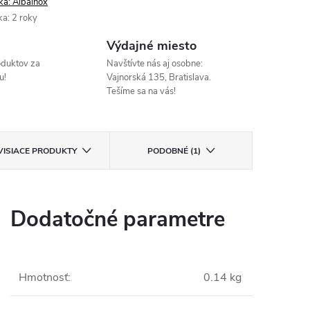
ka:
Albainox
ka
:
2 roky
Výdajné miesto
oduktov za
Navštívte nás aj osobne:
u!
Vajnorská 135, Bratislava.
Tešíme sa na vás!
VISIACE PRODUKTY
PODOBNÉ (1)
Dodatočné parametre
Hmotnosť
:
0.14 kg