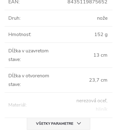
EAN
:
8435119875652
Druh
:
nože
Hmotnosť
:
152 g
Dĺžka v uzavretom
13 cm
stave
:
Dĺžka v otvorenom
23,7 cm
stave
:
nerezová oceľ,
Materiál
:
hliník
VŠETKY PARAMETRE