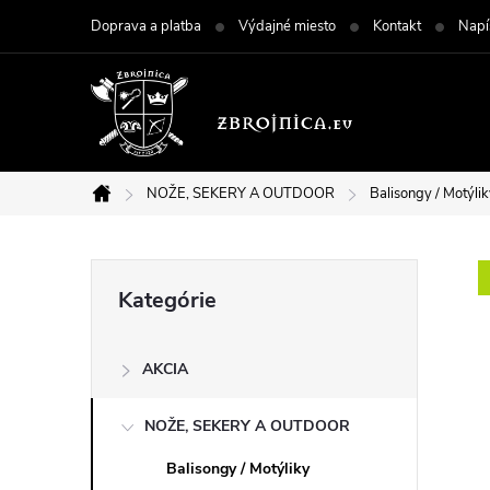
Prejsť
Doprava a platba
Výdajné miesto
Kontakt
Napí
na
obsah
NOŽE, SEKERY A OUTDOOR
Balisongy / Motýli
Domov
B
Preskočiť
Kategórie
kategórie
o
AKCIA
č
NOŽE, SEKERY A OUTDOOR
n
Balisongy / Motýliky