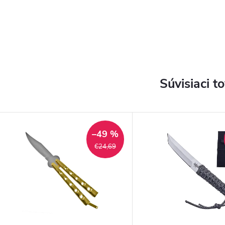
Súvisiaci t
–49 %
€24,69