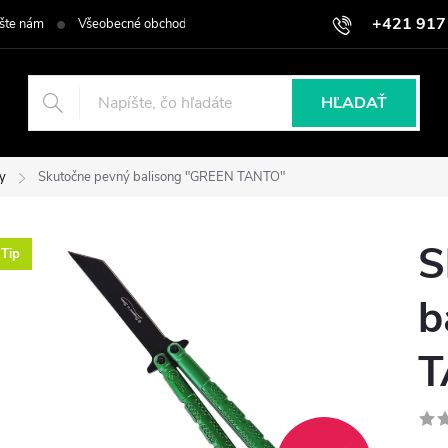
+421 917
šte nám
Všeobecné obchodné podmienky
Podmienky ochrany osob
HĽADAŤ
ky
Skutočne pevný balisong "GREEN TANTO"
S
Tip
b
T