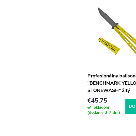
Profesionálny balison
"BENCHMARK YELL
STONEWASH" ​​žltý
€45,75
DO
Skladom
(dodanie 3-7 dní)