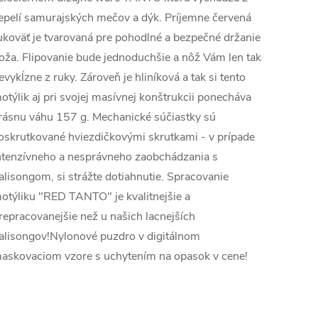
epelí samurajských mečov a dýk. Príjemne červená
ukoväť je tvarovaná pre pohodlné a bezpečné držanie
oža. Flipovanie bude jednoduchšie a nôž Vám len tak
evykĺzne z ruky. Zároveň je hliníková a tak si tento
otýlik aj pri svojej masívnej konštrukcii ponecháva
rásnu váhu 157 g. Mechanické súčiastky sú
oskrutkované hviezdičkovými skrutkami - v prípade
ntenzívneho a nesprávneho zaobchádzania s
alisongom, si strážte dotiahnutie. Spracovanie
otýliku "RED TANTO" je kvalitnejšie a
repracovanejšie než u našich lacnejších
alisongov!Nylonové puzdro v digitálnom
askovaciom vzore s uchytením na opasok v cene!