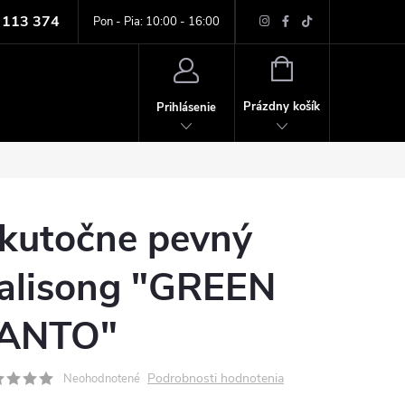
 113 374
ných údajov
Pon - Pia: 10:00 - 16:00
NÁKUPNÝ
KOŠÍK
Prázdny košík
Prihlásenie
kutočne pevný
alisong "GREEN
ANTO"
Podrobnosti hodnotenia
Neohodnotené