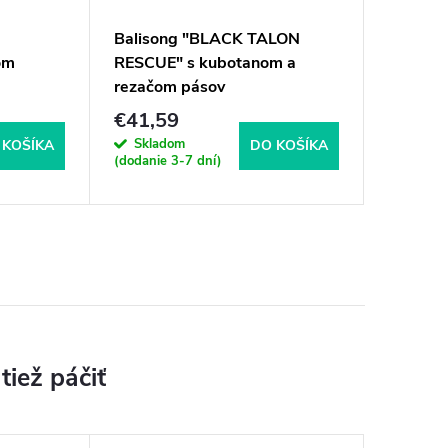
Balisong "BLACK TALON
Taktick
om
RESCUE" s kubotanom a
COYOTE
rezačom pásov
€41,59
€37,4
Skladom
Sklad
 KOŠÍKA
DO KOŠÍKA
(dodanie 3-7 dní)
(dodanie 