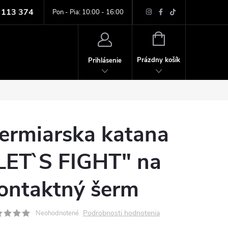
 113 374
ných údajov
Pon - Pia: 10:00 - 16:00
NÁKUPNÝ
KOŠÍK
Prázdny košík
Prihlásenie
ermiarska katana
LET`S FIGHT" na
ontaktný šerm
Podrobnosti hodnotenia
Neohodnotené