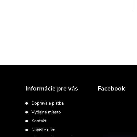
Z
á
Informácie pre vás
Facebook
p
Doprava a platba
Výdajné miesto
ä
Kontakt
t
Napíšte nám