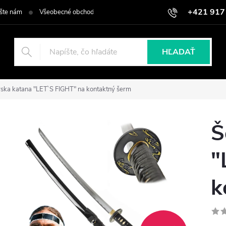
+421 917
šte nám
Všeobecné obchodné podmienky
Podmienky ochrany osob
HĽADAŤ
ska katana "LET`S FIGHT" na kontaktný šerm
Š
"
k