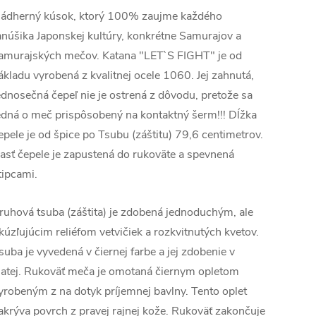
ádherný kúsok, ktorý 100% zaujme každého
anúšika Japonskej kultúry, konkrétne Samurajov a
amurajských mečov. Katana "LET`S FIGHT" je od
ákladu vyrobená z kvalitnej ocele 1060. Jej zahnutá,
ednosečná čepeľ nie je ostrená z dôvodu, pretože sa
edná o meč prispôsobený na kontaktný šerm!!! Dĺžka
epele je od špice po Tsubu (záštitu) 79,6 centimetrov.
asť čepele je zapustená do rukoväte a spevnená
tipcami.
ruhová tsuba (záštita) je zdobená jednoduchým, ale
kúzľujúcim reliéfom vetvičiek a rozkvitnutých kvetov.
suba je vyvedená v čiernej farbe a jej zdobenie v
latej. Rukoväť meča je omotaná čiernym opletom
yrobeným z na dotyk príjemnej bavlny. Tento oplet
akrýva povrch z pravej rajnej kože. Rukoväť zakončuje