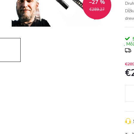
–27 %
Druh
€289,27
Dĺžk
drev
S
€289
€
Jedn
cena