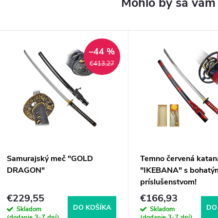
–44 %
€413,27
Samurajský meč "GOLD
Temno červená katan
DRAGON"
"IKEBANA" s bohatý
príslušenstvom!
€229,55
€166,93
DO KOŠÍKA
DO
Skladom
Skladom
(dodanie 3-7 dní)
(dodanie 3-7 dní)