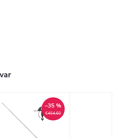
ovar
–35 %
€454,60