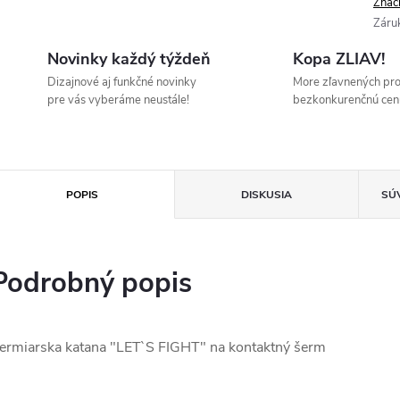
Znač
Záru
Novinky každý týždeň
Kopa ZLIAV!
Dizajnové aj funkčné novinky
More zľavnených pr
pre vás vyberáme neustále!
bezkonkurenčnú cen
POPIS
DISKUSIA
SÚ
Podrobný popis
ermiarska katana "LET`S FIGHT" na kontaktný šerm