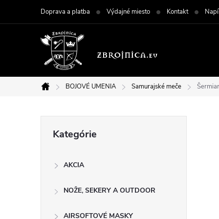
Prejsť
Doprava a platba
Výdajné miesto
Kontakt
Napí
na
obsah
BOJOVÉ UMENIA
Samurajské meče
Šermiar
Domov
B
Preskočiť
Kategórie
kategórie
o
AKCIA
č
NOŽE, SEKERY A OUTDOOR
n
AIRSOFTOVÉ MASKY