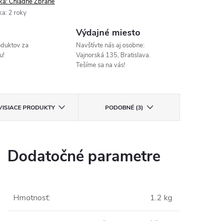
ka:
Chladné Zbrane
ka
:
2 roky
Výdajné miesto
oduktov za
Navštívte nás aj osobne:
u!
Vajnorská 135, Bratislava.
Tešíme sa na vás!
VISIACE PRODUKTY
PODOBNÉ (3)
Dodatočné parametre
Hmotnosť
:
1.2 kg