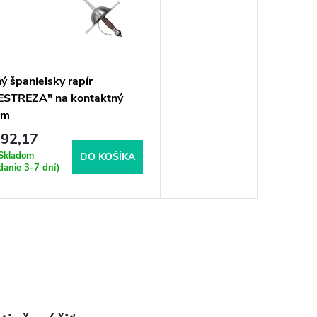
ý španielsky rapír
ESTREZA" na kontaktný
rm
92,17
Skladom
DO KOŠÍKA
danie 3-7 dní)