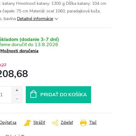
: katany Hmotnosť katany: 1300 g Dĺžka katany: 104 cm
a čepele: 75 cm Materiál: ocel 1060, paradajková koža,
o, bavlna
Detailné informácie
kladom (dodanie 3-7 dní)
13.8.2026
Možnosti doručenia
,27
208,68
otková
:
PRIDAŤ DO KOŠÍKA
Opýtať sa
Strážiť
Zdieľať
Tlač