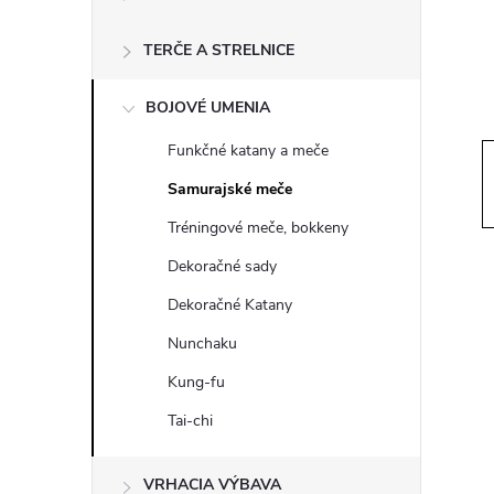
ý
p
TERČE A STRELNICE
a
BOJOVÉ UMENIA
Funkčné katany a meče
n
Samurajské meče
e
Tréningové meče, bokkeny
Dekoračné sady
l
Dekoračné Katany
Nunchaku
Kung-fu
Tai-chi
VRHACIA VÝBAVA