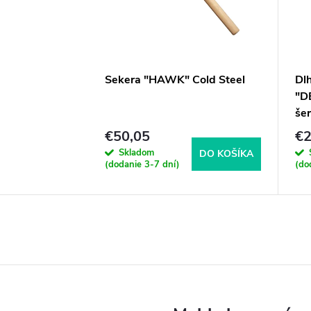
Sekera "HAWK" Cold Steel
Dlh
"D
še
€50,05
€2
Skladom
DO KOŠÍKA
(dodanie 3-7 dní)
(do