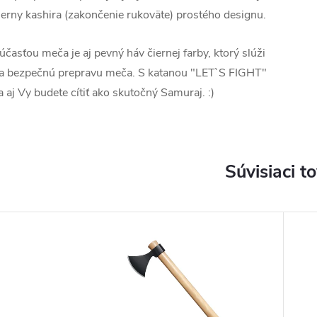
ierny kashira (zakončenie rukoväte) prostého designu.
účasťou meča je aj pevný háv čiernej farby, ktorý slúži
a bezpečnú prepravu meča. S katanou "LET`S FIGHT"
a aj Vy budete cítiť ako skutočný Samuraj. :)
Súvisiaci t