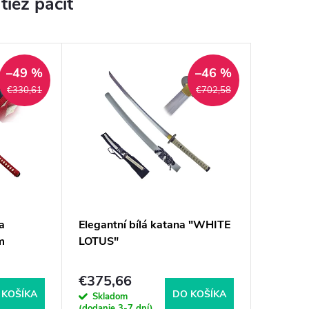
–49 %
–46 %
€330,61
€702,58
a
Elegantní bílá katana "WHITE
m
LOTUS"
€375,66
 KOŠÍKA
DO KOŠÍKA
Skladom
(dodanie 3-7 dní)