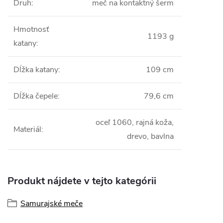
Druh
:
meč na kontaktný šerm
Hmotnosť
1193 g
katany
:
Dĺžka katany
:
109 cm
Dĺžka čepele
:
79,6 cm
oceľ 1060, rajná koža,
Materiál
:
drevo, bavlna
Produkt nájdete v tejto kategórii
Samurajské meče