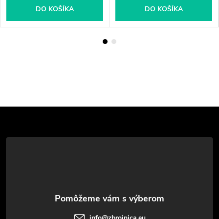
DO KOŠÍKA
DO KOŠÍKA
Z
á
p
ä
t
info
@
zbrojnica.eu