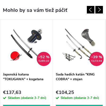
–52 %
–39 %
€289,10
€173,44
Japonská katana
Sada hadích katán "KING
"TOKUGAWA" + kogatana
COBRA" + stojan
€137,63
€104,25
Skladom (dodanie 3-7 dní)
Skladom (dodanie 3-7 dní)