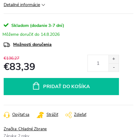
Detailné informácie
Skladom (dodanie 3-7 dní)
14.8.2026
Možnosti doručenia
€136,27
€83,39
Jednotková
cena:
PRIDAŤ DO KOŠÍKA
Opýtať sa
Strážiť
Zdieľať
Značka:
Chladné Zbrane
Záruka
:
2 roky