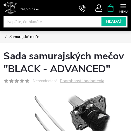
Prejsť
NÁKUPN
KOŠÍK
na
obsah
HĽADAŤ
Samurajské meče
Sada samurajských mečov
"BLACK - ADVANCED"
Podrobnosti hodnotenia
Neohodnotené