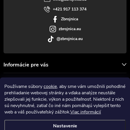
i
+421 917 113 374
Zbrojnica
e
zbrojnica.eu
@zbrojnica.eu
Informácie pre vás
Facebook
Používame súbory
cookie
, aby sme vám umožnili pohodlné
prehliadanie webovej stránky a vďaka analýze neustále
Prijímame online platby
zlepšovali jej funkcie, výkon a použiteľnosť. Niektoré z nich
sú nevyhnutné, zatiaľ čo iné nám pomáhajú vylepšiť tento
web a váš používateľský zážitok.
Viac informácií
Nastavenie