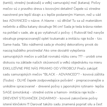
(tantó), stredný (wakizaši) a veľký samurajský meč (katana). Pošvy
mečov sú z pravého dreva s kovovými detailmi! Čepele sú stredne
naostrené pre lepší dizajn a s lepšie podareným Hamon, než u sád
bez ADVANCED v názve. A hlavne - sú dlhšie! Tu sa už materiálom
nešetrilo a dĺžka katany dosahuje 94 cm! Sada je teda krásna nielen
na pohľad v sade, ale aj po vytiahnutí z pošvy -) Rukoväť tiež navyše
obsahuje prepracovanejší oplet tsukamaki a imitáciu raje kože - tzv.
Same-hada. Táto nádherná sada je vhodný dekoratívny prvok do
naozaj každého prostredia! Ako sme dosiahli vylepšenia
samurajských mečov a udržali rovnakú nízku cenu ??? - urobili sme
diskusiu na základe našich skúseností a veľkú objednávku na mieru
EXKLUZÍVNE PRE NÁS PRIAMO OD VÝROBCU! Prečo zakúpiť
sadu samurajských mečov "BLACK - ADVANCED"? - kovová záštita
(Tsubo) - DLHÉ čepele zodpovedajúce pošvám! - prepracovanejšie a
unikátne spracovanie! - drevené pošvy s japonskými rytinami- lepšia
SAGE (omotávka) - stredné ostrie a hamon- imitácia raje kože -
DREVENÝ STOJANČEK ZADARMO! - kovové zakončenie pošvy
istené klinčekmi !!! Darovať takúto sadu znamená popriať silu a česť