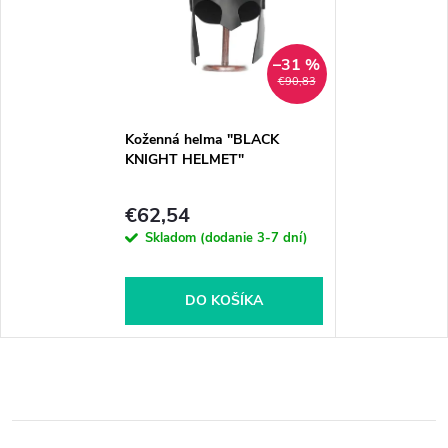
–31 %
€90,83
Koženná helma "BLACK
KNIGHT HELMET"
€62,54
Skladom (dodanie 3-7 dní)
DO KOŠÍKA