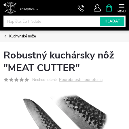
Prejsť
NÁKUPN
KOŠÍK
na
obsah
HĽADAŤ
Kuchynské nože
Robustný kuchársky nôž
"MEAT CUTTER"
Podrobnosti hodnotenia
Neohodnotené