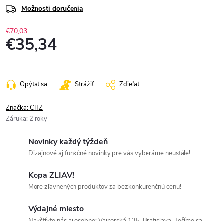
Možnosti doručenia
€70,03
€35,34
Jednotková
cena:
Opýtať sa
Strážiť
Zdieľať
Značka:
CHZ
Záruka
:
2 roky
Novinky každý týždeň
Dizajnové aj funkčné novinky pre vás vyberáme neustále!
Kopa ZLIAV!
More zľavnených produktov za bezkonkurenčnú cenu!
Výdajné miesto
Navštívte nás aj osobne: Vajnorská 135, Bratislava. Tešíme sa