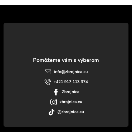
Z
á
p
ä
t
info
@
zbrojnica.eu
i
+421 917 113 374
Zbrojnica
e
zbrojnica.eu
@zbrojnica.eu