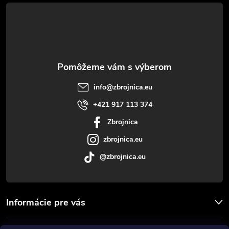
á
p
ä
t
info
@
zbrojnica.eu
i
+421 917 113 374
Zbrojnica
e
zbrojnica.eu
@zbrojnica.eu
Informácie pre vás