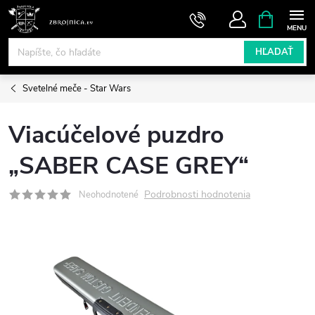
Prejsť
NÁKUPN
KOŠÍK
na
obsah
HĽADAŤ
Svetelné meče - Star Wars
Viacúčelové puzdro
„SABER CASE GREY“
Podrobnosti hodnotenia
Neohodnotené