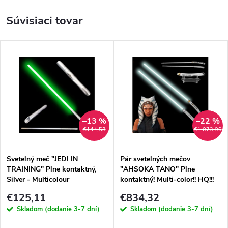
Súvisiaci tovar
–13 %
–22 %
€144,53
€1 073,90
Svetelný meč "JEDI IN
Pár svetelných mečov
TRAINING" Plne kontaktný,
"AHSOKA TANO" Plne
Silver - Multicolour
kontaktný! Multi-color!! HQ!!!
€125,11
€834,32
Skladom (dodanie 3-7 dní)
Skladom (dodanie 3-7 dní)