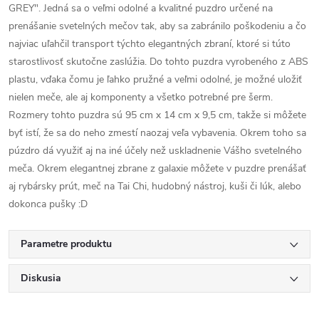
GREY". Jedná sa o veľmi odolné a kvalitné puzdro určené na
prenášanie svetelných mečov tak, aby sa zabránilo poškodeniu a čo
najviac uľahčil transport týchto elegantných zbraní, ktoré si túto
starostlivosť skutočne zaslúžia. Do tohto puzdra vyrobeného z ABS
plastu, vďaka čomu je ľahko pružné a veľmi odolné, je možné uložiť
nielen meče, ale aj komponenty a všetko potrebné pre šerm.
Rozmery tohto puzdra sú 95 cm x 14 cm x 9,5 cm, takže si môžete
byť istí, že sa do neho zmestí naozaj veľa vybavenia. Okrem toho sa
púzdro dá využiť aj na iné účely než uskladnenie Vášho svetelného
meča. Okrem elegantnej zbrane z galaxie môžete v puzdre prenášať
aj rybársky prút, meč na Tai Chi, hudobný nástroj, kuši či lúk, alebo
dokonca pušky :D
Parametre produktu
Diskusia