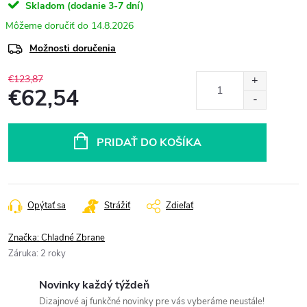
Skladom (dodanie 3-7 dní)
14.8.2026
Možnosti doručenia
€123,87
€62,54
Jednotková
cena:
PRIDAŤ DO KOŠÍKA
Opýtať sa
Strážiť
Zdieľať
Značka:
Chladné Zbrane
Záruka
:
2 roky
Novinky každý týždeň
Dizajnové aj funkčné novinky pre vás vyberáme neustále!