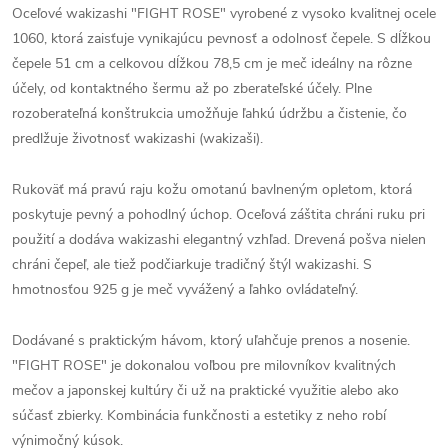
Oceľové wakizashi "FIGHT ROSE" vyrobené z vysoko kvalitnej ocele
1060, ktorá zaisťuje vynikajúcu pevnosť a odolnosť čepele. S dĺžkou
čepele 51 cm a celkovou dĺžkou 78,5 cm je meč ideálny na rôzne
účely, od kontaktného šermu až po zberateľské účely. Plne
rozoberateľná konštrukcia umožňuje ľahkú údržbu a čistenie, čo
predlžuje životnosť wakizashi (wakizaši).
Rukoväť má pravú raju kožu omotanú bavlneným opletom, ktorá
poskytuje pevný a pohodlný úchop. Oceľová záštita chráni ruku pri
použití a dodáva wakizashi elegantný vzhľad. Drevená pošva nielen
chráni čepeľ, ale tiež podčiarkuje tradičný štýl wakizashi. S
hmotnosťou 925 g je meč vyvážený a ľahko ovládateľný.
Dodávané s praktickým hávom, ktorý uľahčuje prenos a nosenie.
"FIGHT ROSE" je dokonalou voľbou pre milovníkov kvalitných
mečov a japonskej kultúry či už na praktické využitie alebo ako
súčasť zbierky. Kombinácia funkčnosti a estetiky z neho robí
výnimočný kúsok.