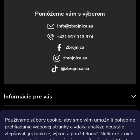
ä
t
info
@
zbrojnica.eu
i
+421 917 113 374
Zbrojnica
e
zbrojnica.eu
@zbrojnica.eu
Informácie pre vás
Facebook
Používame súbory
cookie
, aby sme vám umožnili pohodlné
prehliadanie webovej stránky a vďaka analýze neustále
Prijímame online platby
zlepšovali jej funkcie, výkon a použiteľnosť. Niektoré z nich