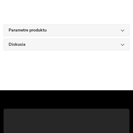
Parametre produktu
Diskusia
Z
á
p