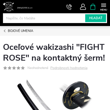
Prejsť
NÁKUPN
KOŠÍK
na
obsah
HĽADAŤ
BOJOVÉ UMENIA
Oceľové wakizashi "FIGHT
ROSE" na kontaktný šerm!
Podrobnosti hodnotenia
Neohodnotené