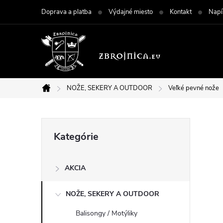
Prejsť
Doprava a platba
Výdajné miesto
Kontakt
Napí
na
obsah
NOŽE, SEKERY A OUTDOOR
Veľké pevné nože
Domov
B
Preskočiť
Kategórie
kategórie
o
AKCIA
č
NOŽE, SEKERY A OUTDOOR
n
Balisongy / Motýliky