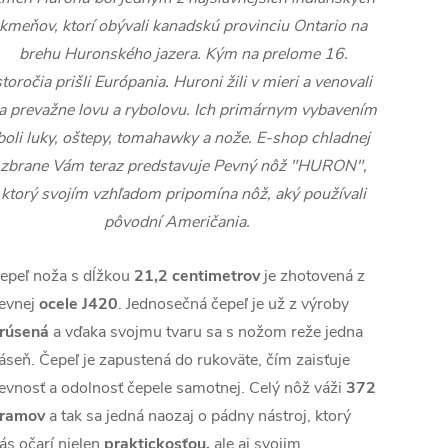
kmeňov, ktorí obývali kanadskú provinciu Ontario na
brehu Huronského jazera. Kým na prelome 16.
storočia prišli Európania. Huroni žili v mieri a venovali
a prevažne lovu a rybolovu. Ich primárnym vybavením
boli luky, oštepy, tomahawky a nože. E-shop chladnej
zbrane Vám teraz predstavuje Pevný nôž "HURON",
ktorý svojím vzhľadom pripomína nôž, aký používali
pôvodní Američania.
epeľ noža s dĺžkou
21,2 centimetrov
je zhotovená z
evnej
ocele J420
. Jednosečná čepeľ je už z výroby
rúsená
a vďaka svojmu tvaru sa s nožom reže jedna
áseň. Čepeľ je zapustená do rukoväte, čím zaisťuje
evnosť a odolnosť čepele samotnej. Celý nôž váži
372
ramov
a tak sa jedná naozaj o pádny nástroj, ktorý
ás očarí nielen
praktickosťou,
ale aj svojim