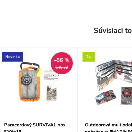
Súvisiaci t
Novinka
Tip
–56 %
€45,39
Paracordový SURVIVAL box
Outdoorová multiodo