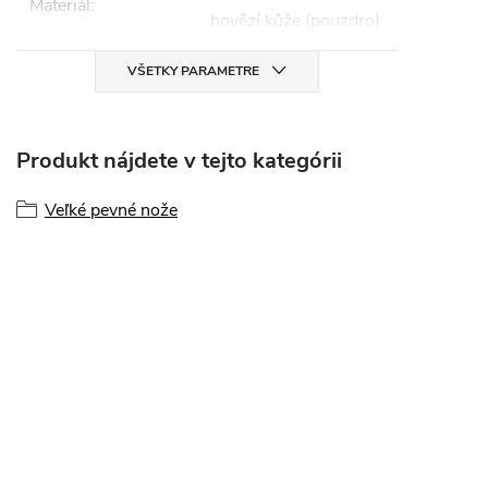
Materiál
:
hovězí kůže (pouzdro)
VŠETKY PARAMETRE
Produkt nájdete v tejto kategórii
Veľké pevné nože