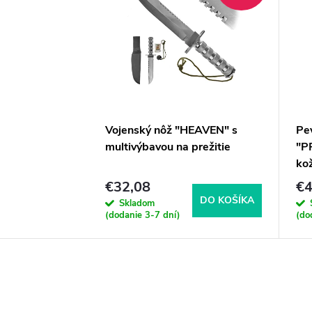
Vojenský nôž "HEAVEN" s
Pe
multivýbavou na prežitie
"P
ko
€32,08
€4
DO KOŠÍKA
Skladom
(dodanie 3-7 dní)
(do