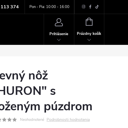
 113 374
ných údajov
Pon - Pia: 10:00 - 16:00
NÁKUPNÝ
KOŠÍK
Prázdny košík
Prihlásenie
evný nôž
HURON" s
oženým púzdrom
Podrobnosti hodnotenia
Neohodnotené