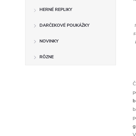
HERNÉ REPLIKY
DARČEKOVÉ POUKÁŽKY
s
NOVINKY
RÔZNE
Č
p
b
b
p
g
V