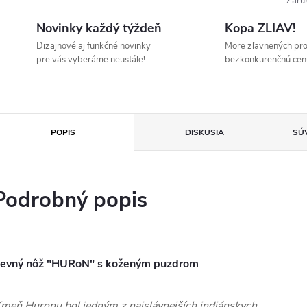
Záru
Novinky každý týždeň
Kopa ZLIAV!
Dizajnové aj funkčné novinky
More zľavnených pr
pre vás vyberáme neustále!
bezkonkurenčnú cen
POPIS
DISKUSIA
SÚ
Podrobný popis
evný nôž "HURoN" s koženým puzdrom
meň Huronu bol jedným z najslávnejších indiánskych