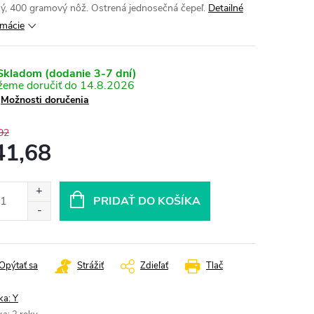
ý, 400 gramový nôž. Ostrená jednosečná čepeľ.
Detailné
rmácie
kladom (dodanie 3-7 dní)
14.8.2026
Možnosti doručenia
92
41,68
otková
:
PRIDAŤ DO KOŠÍKA
Opýtať sa
Strážiť
Zdieľať
Tlač
ka:
Y