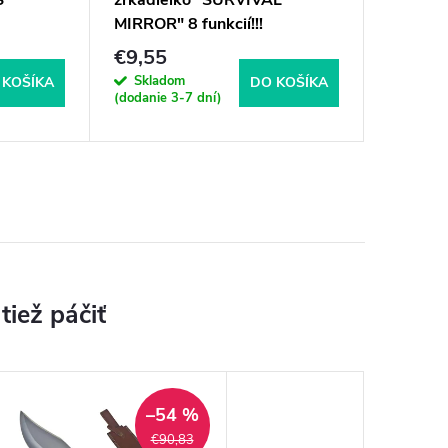
S"
zrkadielko "SURVIVAL
MIRROR" 8 funkcií!!!
€9,55
Skladom
 KOŠÍKA
DO KOŠÍKA
(dodanie 3-7 dní)
–54 %
€90,83