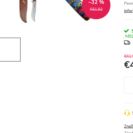
–32 %
Pevn
€61,92
info
S
€61,
€
Jedn
cena
Znač