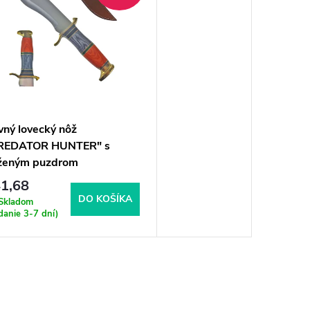
vný lovecký nôž
REDATOR HUNTER" s
ženým puzdrom
1,68
DO KOŠÍKA
Skladom
danie 3-7 dní)