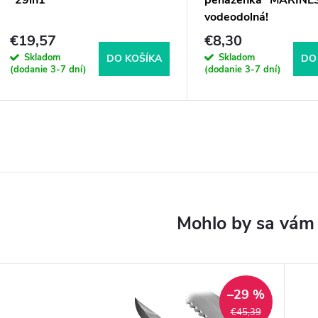
"29in1"
peňaženka "MARINE
vodeodolná!
€19,57
€8,30
Skladom
Skladom
DO KOŠÍKA
DO
(dodanie 3-7 dní)
(dodanie 3-7 dní)
–29 %
€45,39