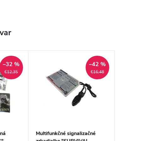
ovar
–32 %
–42 %
€12,35
€16,48
lná
Multifunkčné signalizačné