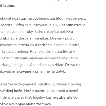
zhľadom.
ukoväť noža začína zdobenou záštitou, vyrobenou z
osadze. Dĺžka celej rukoväte je
11,2 centimetrov
a
rásne sadne do ruky. Jadro rukoväte pokrýva
ombinácia dreva a mosadze.
Drevený povrch
ukoväte sa strieda vo
4 farbách
, červená, modrá,
yrkysová a zelená. Rovnako ako na záštite aj v
iestach rukoväte nájdeme drobné zárezy, ktoré
odávajú dizajnu noža indiánsky vzhľad. Drevo na
ukoväti je
lakované
a príjemné na dotyk.
účasťou noža je
pevné puzdro
, vyrobené z pravej
ovädzej kože
. Nôž v puzdre pevne sedí a nemá
endencie vypadávať. Ideálny kus pre
zberateľov
ožov, kovbojov alebo trempov.