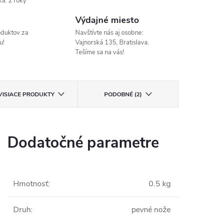
ka
:
2 roky
Výdajné miesto
oduktov za
Navštívte nás aj osobne:
u!
Vajnorská 135, Bratislava.
Tešíme sa na vás!
VISIACE PRODUKTY
PODOBNÉ (2)
Dodatočné parametre
Hmotnosť
:
0.5 kg
Druh
:
pevné nože