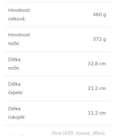
Hmotnost
460 g
celková
:
Hmotnost
372 g
nože
:
Délka
32,8 cm
nože
:
Délka
21,2 cm
čepele
:
Délka
11,2 cm
rukojeti
:
Ocel J420, mosaz, dřevo,