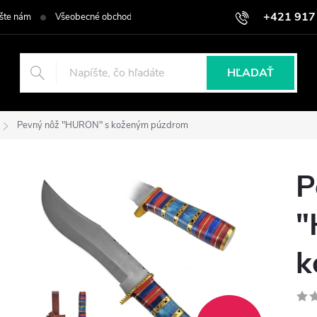
+421 917
šte nám
Všeobecné obchodné podmienky
Podmienky ochrany osob
HĽADAŤ
Pevný nôž "HURON" s koženým púzdrom
P
"
k