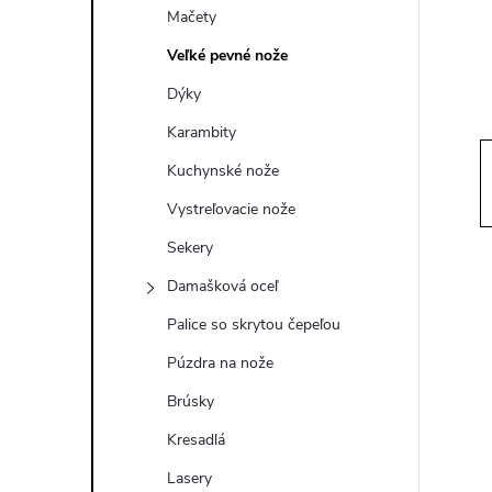
ý
Mačety
p
Veľké pevné nože
Dýky
a
Karambity
n
Kuchynské nože
Vystreľovacie nože
e
Sekery
l
Damašková oceľ
Palice so skrytou čepeľou
Púzdra na nože
Brúsky
Kresadlá
Lasery