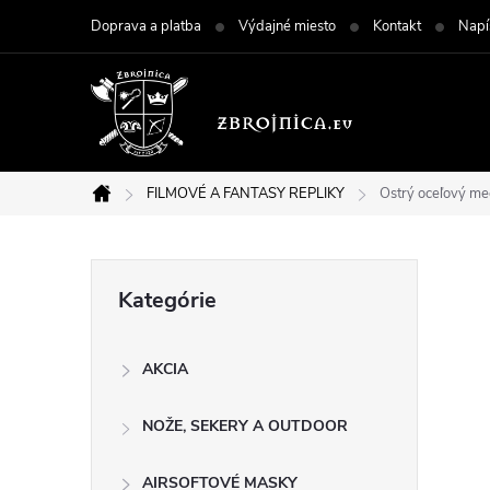
Prejsť
Doprava a platba
Výdajné miesto
Kontakt
Napí
na
obsah
FILMOVÉ A FANTASY REPLIKY
Ostrý oceľový m
Domov
B
Preskočiť
Kategórie
kategórie
o
AKCIA
č
NOŽE, SEKERY A OUTDOOR
n
AIRSOFTOVÉ MASKY