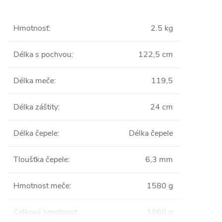
Hmotnosť
:
2.5 kg
Délka s pochvou
:
122,5 cm
Délka meče
:
119,5
Délka záštity
:
24 cm
Délka čepele
:
Délka čepele
Tloušťka čepele
:
6,3 mm
Hmotnost meče
:
1580 g
Celková hmotnost
:
1860 g