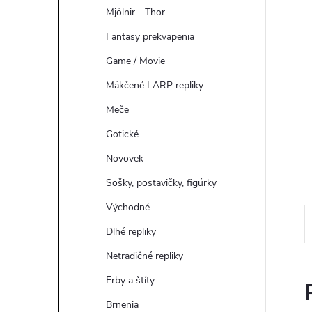
Mjölnir - Thor
Fantasy prekvapenia
Game / Movie
Mäkčené LARP repliky
Meče
Gotické
Novovek
Sošky, postavičky, figúrky
Východné
Dlhé repliky
Netradičné repliky
Erby a štíty
Brnenia