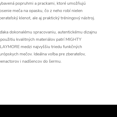
ybavená popruhmi a prackami, ktoré umožňujú
osenie meča na opasku, čo z neho robí nielen
berateľský klenot, ale aj praktický tréningový nástroj.
ďaka dokonalému spracovaniu, autentickému dizajnu
 použitiu kvalitných materiálov patrí MIGHTY
LAYMORE medzi najvyššiu triedu funkčných
urópskych mečov. Ideálna voľba pre zberateľov,
eenactorov i nadšencov do šermu.