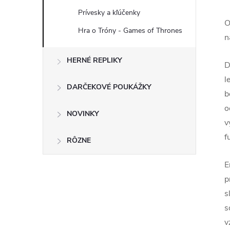
Prívesky a kľúčenky
O
Hra o Tróny - Games of Thrones
n
HERNÉ REPLIKY
D
l
DARČEKOVÉ POUKÁŽKY
b
o
NOVINKY
v
f
RÔZNE
E
p
s
s
v