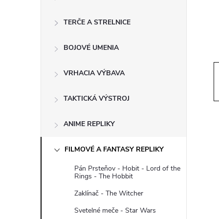
ý
p
TERČE A STRELNICE
a
BOJOVÉ UMENIA
n
VRHACIA VÝBAVA
e
TAKTICKÁ VÝSTROJ
l
ANIME REPLIKY
FILMOVÉ A FANTASY REPLIKY
Pán Prsteňov - Hobit - Lord of the
Rings - The Hobbit
Zaklínač - The Witcher
Svetelné meče - Star Wars