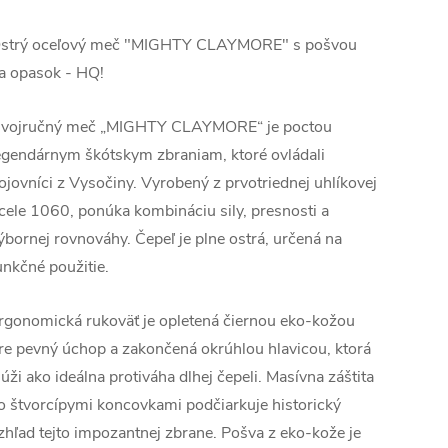
strý oceľový meč "MIGHTY CLAYMORE" s pošvou
a opasok - HQ!
vojručný meč „MIGHTY CLAYMORE“ je poctou
egendárnym škótskym zbraniam, ktoré ovládali
ojovníci z Vysočiny. Vyrobený z prvotriednej uhlíkovej
cele 1060, ponúka kombináciu sily, presnosti a
ýbornej rovnováhy. Čepeľ je plne ostrá, určená na
unkčné použitie.
rgonomická rukoväť je opletená čiernou eko-kožou
re pevný úchop a zakončená okrúhlou hlavicou, ktorá
lúži ako ideálna protiváha dlhej čepeli. Masívna záštita
o štvorcípymi koncovkami podčiarkuje historický
zhľad tejto impozantnej zbrane. Pošva z eko-kože je