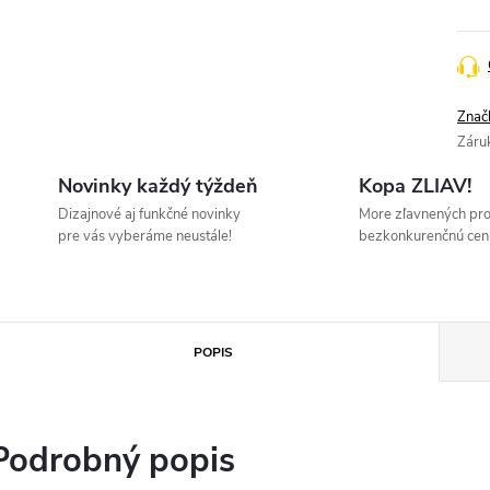
cena
Znač
Záru
Novinky každý týždeň
Kopa ZLIAV!
Dizajnové aj funkčné novinky
More zľavnených pr
pre vás vyberáme neustále!
bezkonkurenčnú cen
POPIS
Podrobný popis