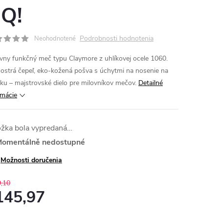
Q!
Podrobnosti hodnotenia
Neohodnotené
vny funkčný meč typu Claymore z uhlíkovej ocele 1060.
 ostrá čepeľ, eko-kožená pošva s úchytmi na nosenie na
ku – majstrovské dielo pre milovníkov mečov.
Detailné
rmácie
ožka bola vypredaná…
omentálně nedostupné
Možnosti doručenia
,10
145,97
otková