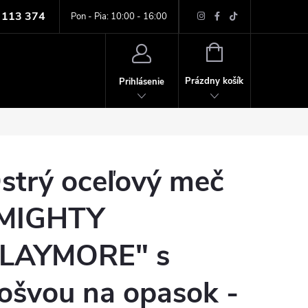
 113 374
ných údajov
Pon - Pia: 10:00 - 16:00
NÁKUPNÝ
KOŠÍK
Prázdny košík
Prihlásenie
strý oceľový meč
MIGHTY
LAYMORE" s
ošvou na opasok -