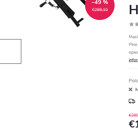
–49 %
H
€289,10
Masí
Plne
opas
info
Pol
M
€289
€
Jedn