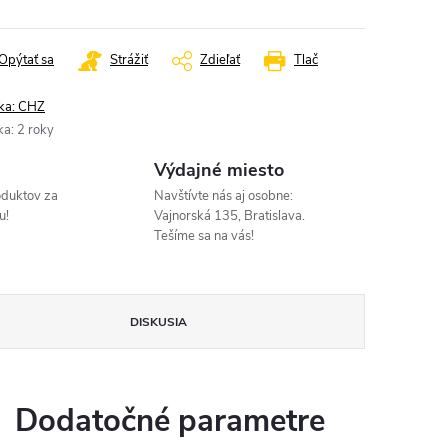
:
Opýtať sa
Strážiť
Zdieľať
Tlač
ka:
CHZ
ka
:
2 roky
Výdajné miesto
oduktov za
Navštívte nás aj osobne:
u!
Vajnorská 135, Bratislava.
Tešíme sa na vás!
DISKUSIA
Dodatočné parametre