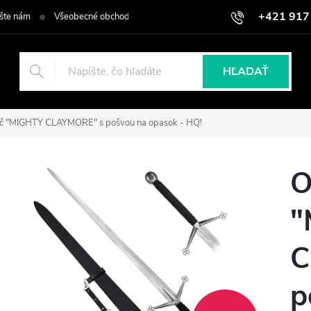
+421 917
šte nám
Všeobecné obchodné podmienky
Podmienky ochrany osob
HĽADAŤ
eč "MIGHTY CLAYMORE" s pošvou na opasok - HQ!
O
"
C
p