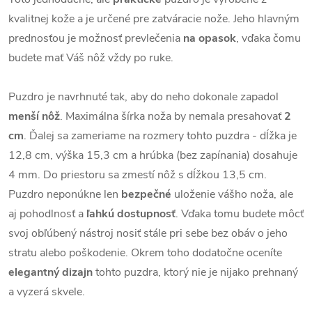
kvalitnej kože a je určené pre zatváracie nože. Jeho hlavným
prednosťou je možnosť prevlečenia
na opasok
, vďaka čomu
budete mať Váš nôž vždy po ruke.
Puzdro je navrhnuté tak, aby do neho dokonale zapadol
menší nôž
. Maximálna šírka noža by nemala presahovať
2
cm
. Ďalej sa zameriame na rozmery tohto puzdra - dĺžka je
12,8 cm, výška 15,3 cm a hrúbka (bez zapínania) dosahuje
4 mm. Do priestoru sa zmestí nôž s dĺžkou 13,5 cm.
Puzdro neponúkne len
bezpečné
uloženie vášho noža, ale
aj pohodlnosť a
ľahkú dostupnosť
. Vďaka tomu budete môcť
svoj obľúbený nástroj nosiť stále pri sebe bez obáv o jeho
stratu alebo poškodenie. Okrem toho dodatočne oceníte
elegantný dizajn
tohto puzdra, ktorý nie je nijako prehnaný
a vyzerá skvele.