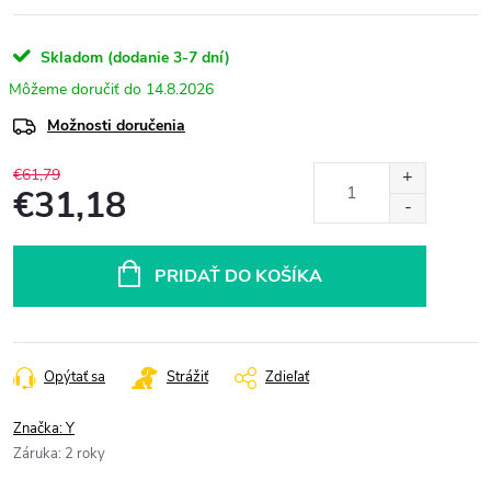
Skladom (dodanie 3-7 dní)
14.8.2026
Možnosti doručenia
€61,79
€31,18
Jednotková
cena:
PRIDAŤ DO KOŠÍKA
Opýtať sa
Strážiť
Zdieľať
Značka:
Y
Záruka
:
2 roky