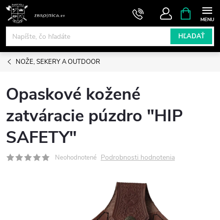
Prejsť
NÁKUPN
KOŠÍK
na
obsah
HĽADAŤ
NOŽE, SEKERY A OUTDOOR
Opaskové kožené
zatváracie púzdro "HIP
SAFETY"
Podrobnosti hodnotenia
Neohodnotené