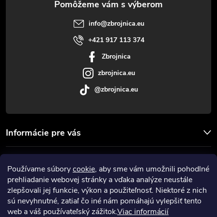
t
info
@
zbrojnica.eu
i
+421 917 113 374
Zbrojnica
e
zbrojnica.eu
@zbrojnica.eu
Informácie pre vás
Facebook
Používame súbory
cookie
, aby sme vám umožnili pohodlné
prehliadanie webovej stránky a vďaka analýze neustále
Prijímame online platby
zlepšovali jej funkcie, výkon a použiteľnosť. Niektoré z nich
sú nevyhnutné, zatiaľ čo iné nám pomáhajú vylepšiť tento
web a váš používateľský zážitok.
Viac informácií