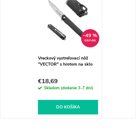
–49 %
€37,06
Vreckový vystreľovací nôž
"VECTOR" s hrotom na sklo
€18,69
Skladom (dodanie 3-7 dní)
DO KOŠÍKA