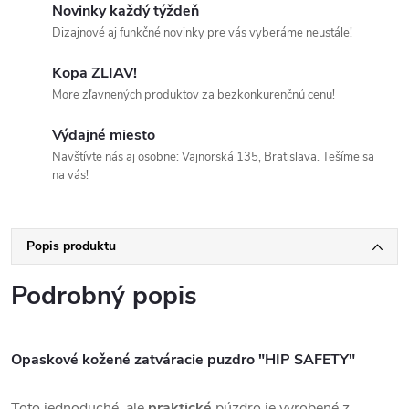
Novinky každý týždeň
Dizajnové aj funkčné novinky pre vás vyberáme neustále!
Kopa ZLIAV!
More zľavnených produktov za bezkonkurenčnú cenu!
Výdajné miesto
Navštívte nás aj osobne: Vajnorská 135, Bratislava. Tešíme sa
na vás!
Popis produktu
Podrobný popis
Opaskové kožené zatváracie puzdro "HIP SAFETY"
Toto jednoduché, ale
praktické
púzdro je vyrobené z