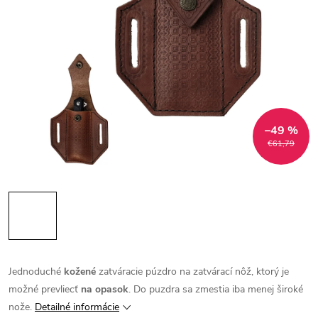
–49 %
€61,79
Jednoduché
kožené
zatváracie púzdro na zatvárací nôž, ktorý je
možné prevliecť
na opasok
. Do puzdra sa zmestia iba menej široké
nože.
Detailné informácie