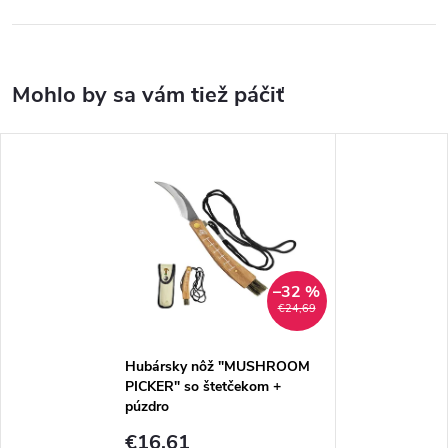
–32 %
€24,69
Hubársky nôž "MUSHROOM
PICKER" so štetčekom +
púzdro
€16,61