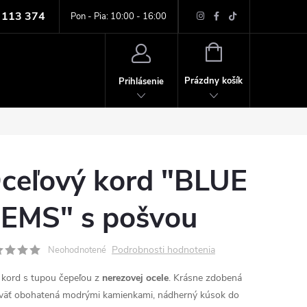
 113 374
ných údajov
Pon - Pia: 10:00 - 16:00
NÁKUPNÝ
KOŠÍK
Prázdny košík
Prihlásenie
ceľový kord "BLUE
EMS" s pošvou
Podrobnosti hodnotenia
Neohodnotené
 kord s tupou čepeľou z
nerezovej ocele
. Krásne zdobená
väť obohatená modrými kamienkami, nádherný kúsok do