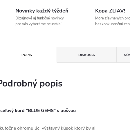
Novinky každý týždeň
Kopa ZLIAV!
Dizajnové aj funkčné novinky
More zľavnených pr
pre vás vyberáme neustále!
bezkonkurenčnú cen
POPIS
DISKUSIA
SÚ
Podrobný popis
ceľový kord "BLUE GEMS" s pošvou
kutočne ohromujúci výstavný kúsok ktorý by aj