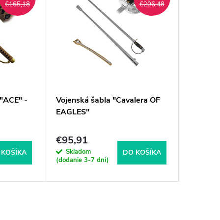
€165,18
€206,48
"ACE" -
Vojenská šabla "Cavalera OF
EAGLES"
€95,91
Skladom
 KOŠÍKA
DO KOŠÍKA
(dodanie 3-7 dní)