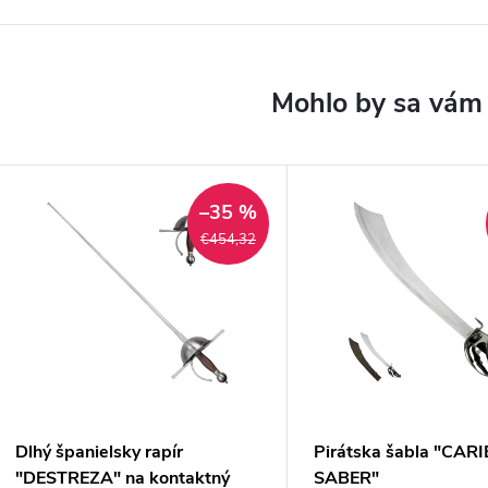
–35 %
€454,32
Dlhý španielsky rapír
Pirátska šabla "CA
"DESTREZA" na kontaktný
SABER"