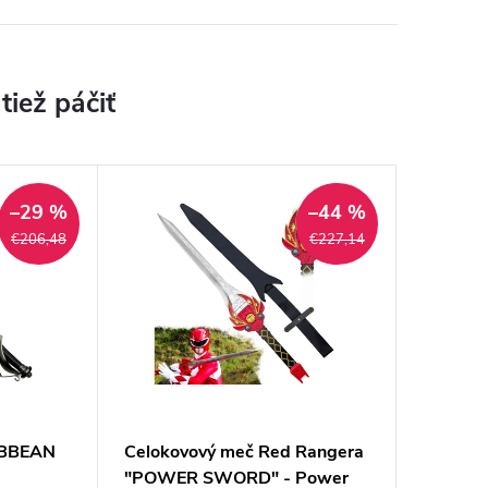
–29 %
–44 %
€206,48
€227,14
RIBBEAN
Celokovový meč Red Rangera
"POWER SWORD" - Power