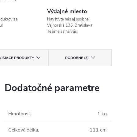
Výdajné miesto
oduktov za
Navštívte nás aj osobne:
u!
Vajnorská 135, Bratislava.
Tešíme sa na vás!
VISIACE PRODUKTY
PODOBNÉ (3)
Dodatočné parametre
Hmotnosť
:
1 kg
Celková délka
:
111 cm