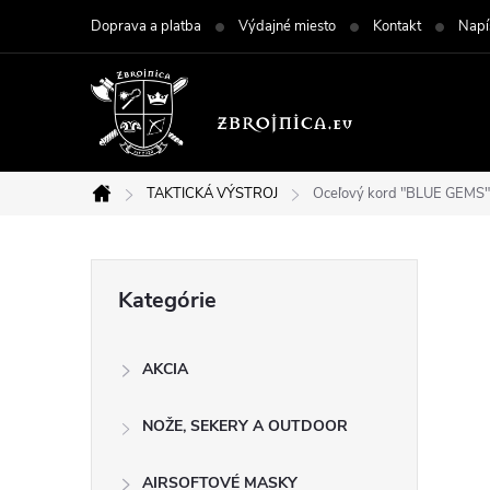
Prejsť
Doprava a platba
Výdajné miesto
Kontakt
Napí
na
obsah
TAKTICKÁ VÝSTROJ
Oceľový kord "BLUE GEMS"
Domov
B
Preskočiť
Kategórie
kategórie
o
AKCIA
č
NOŽE, SEKERY A OUTDOOR
n
AIRSOFTOVÉ MASKY