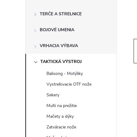
ý
p
TERČE A STRELNICE
a
BOJOVÉ UMENIA
n
VRHACIA VÝBAVA
e
TAKTICKÁ VÝSTROJ
Balisong - Motýliky
l
Vystreľovacie OTF nože
Sekery
Multi na prežitie
Mačety a dýky
Zatváracie nože