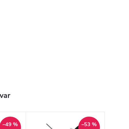
ovar
–49 %
–53 %