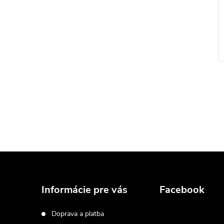
Z
á
Informácie pre vás
Facebook
p
Doprava a platba