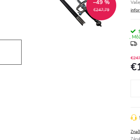
–49 %
Vaše
€247,79
info
S
€247
€
Jedn
cena
Znač
Záru