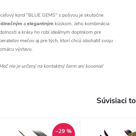
ceľový kord "BLUE GEMS" s pošvou je skutočne
edinečným
a
elegantným
kúskom. Jeho kombinácia
dolnosti a krásy ho robí ideálnym doplnkom pre
berateľov mečov aj pre tých, ktorí chcú obohatiť svoju
omácu výstavu.
Meč nie je určený na kontaktný šerm ani kosenie!
Súvisiaci t
–29 %