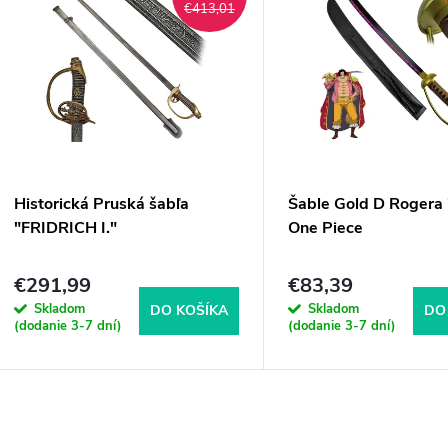
€413,01
Historická Pruská šabľa
Šable Gold D Rogera 
"FRIDRICH I."
One Piece
€291,99
€83,39
Skladom
Skladom
DO KOŠÍKA
DO
(dodanie 3-7 dní)
(dodanie 3-7 dní)