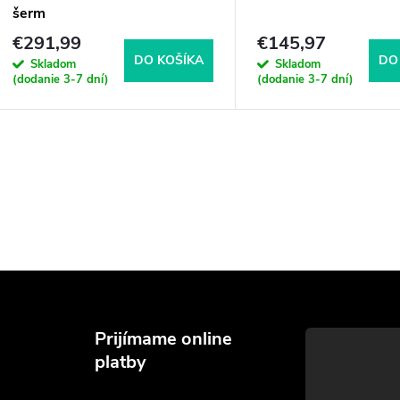
šerm
€291,99
€145,97
DO KOŠÍKA
DO
Skladom
Skladom
(dodanie 3-7 dní)
(dodanie 3-7 dní)
Prijímame online
platby