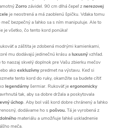
amotný
Zorro
závidel. 90 cm dlhá čepeľ z
nerezovej
cele
je neostrená a má zaoblenú špičku. Vďaka tomu
e meč bezpečný a ľahko sa s ním manipuluje. Ale to
ie je všetko, čo tento kord ponúka!
ukoväť a záštita je zdobená modrými kamienkami,
toré mu dodávajú jedinečnú krásu a
luxusný
vzhľad.
e to naozaj skvelý doplnok pre Vašu zbierku mečov
lebo ako
exkluzívny
predmet na výstavu. Keď si
ezmete tento kord do ruky, okamžite sa budete cítiť
ko
legendárny
šermiar. Rukoväť je
ergonomicky
avrhnutá tak, aby sa dobre držala a poskytovala
evný úchop
. Aby bol váš kord dobre chránený a ľahko
renosný, dodávame ho s
pošvou.
Tá je vyrobená z
dolného
materiálu a umožňuje ľahké uskladnenie
ášho meča.