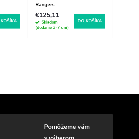
Rangers
€125,11
 KOŠÍKA
DO KOŠÍKA
Skladom
(dodanie 3-7 dní)