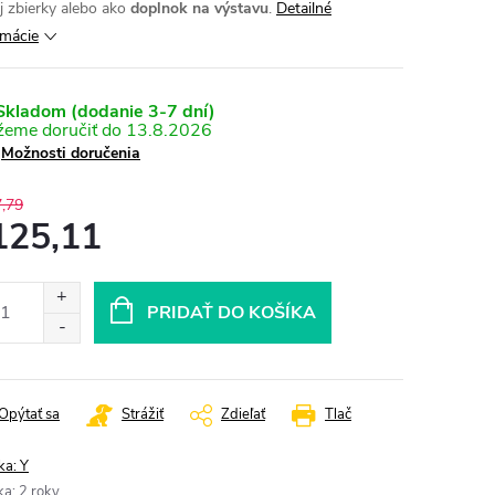
j zbierky alebo ako
doplnok na výstavu
.
Detailné
rmácie
kladom (dodanie 3-7 dní)
13.8.2026
Možnosti doručenia
,79
125,11
otková
:
PRIDAŤ DO KOŠÍKA
Opýtať sa
Strážiť
Zdieľať
Tlač
ka:
Y
ka
:
2 roky