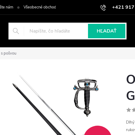
+421 917
šte nám
Všeobecné obchodné podmienky
Podmienky ochrany osob
HĽADAŤ
 s pošvou
O
G
Dlhý
ruko