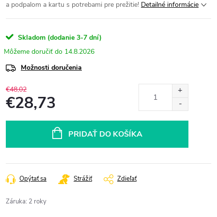
a podpalom a kartu s potrebami pre prežitie!
Detailné informácie
Skladom (dodanie 3-7 dní)
14.8.2026
Možnosti doručenia
€48,02
€28,73
Jednotková
cena:
PRIDAŤ DO KOŠÍKA
Opýtať sa
Strážiť
Zdieľať
Záruka
:
2 roky