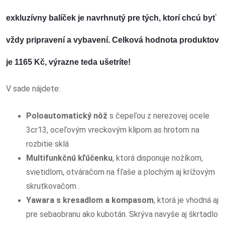
exkluzívny balíček je navrhnutý pre tých, ktorí chcú byť
vždy pripravení a vybavení. Celková hodnota produktov
je
1165 Kč
, výrazne teda
ušetríte
!
V sade nájdete:
Poloautomatický nôž
s čepeľou z nerezovej ocele
3cr13, oceľovým vreckovým klipom as hrotom na
rozbitie sklá
Multifunkčnú kľúčenku
, ktorá disponuje nožíkom,
svietidlom, otváračom na fľaše a plochým aj krížovým
skrutkovačom .
Yawara s kresadlom a kompasom
, ktorá je vhodná aj
pre sebaobranu ako kubotán. Skrýva navyše aj škrtadlo