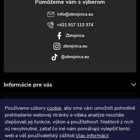
t
info
@
zbrojnica.eu
i
+421 917 113 374
Zbrojnica
e
zbrojnica.eu
@zbrojnica.eu
Informácie pre vás
Facebook
Používame súbory
cookie
, aby sme vám umožnili pohodlné
prehliadanie webovej stránky a vďaka analýze neustále
Prijímame online platby
zlepšovali jej funkcie, výkon a použiteľnosť. Niektoré z nich
sú nevyhnutné, zatiaľ čo iné nám pomáhajú vylepšiť tento
web a váš používateľský zážitok.
Viac informácií