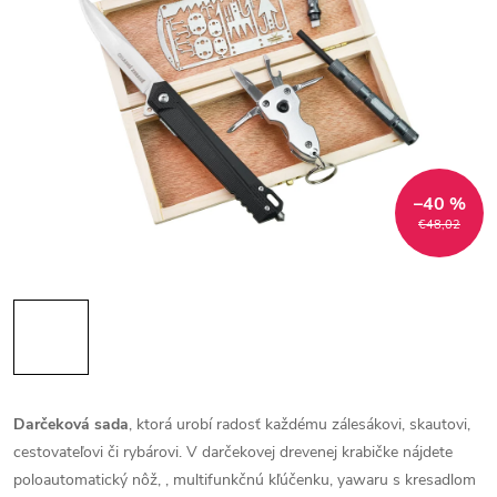
–40 %
€48,02
Darčeková sada
, ktorá urobí radosť každému zálesákovi, skautovi,
cestovateľovi či rybárovi. V darčekovej drevenej krabičke nájdete
poloautomatický nôž, , multifunkčnú kľúčenku, yawaru s kresadlom