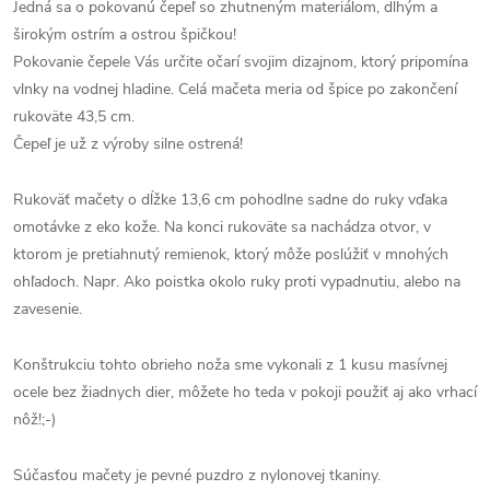
Jedná sa o pokovanú čepeľ so zhutneným materiálom, dlhým a
širokým ostrím a ostrou špičkou!
Pokovanie čepele Vás určite očarí svojim dizajnom, ktorý pripomína
vlnky na vodnej hladine. Celá mačeta meria od špice po zakončení
rukoväte 43,5 cm.
Čepeľ je už z výroby silne ostrená!
Rukoväť mačety o dĺžke 13,6 cm pohodlne sadne do ruky vďaka
omotávke z eko kože. Na konci rukoväte sa nachádza otvor, v
ktorom je pretiahnutý remienok, ktorý môže poslúžiť v mnohých
ohľadoch. Napr. Ako poistka okolo ruky proti vypadnutiu, alebo na
zavesenie.
Konštrukciu tohto obrieho noža sme vykonali z 1 kusu masívnej
ocele bez žiadnych dier, môžete ho teda v pokoji použiť aj ako vrhací
nôž!;-)
Súčasťou mačety je pevné puzdro z nylonovej tkaniny.