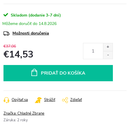
Skladom (dodanie 3-7 dní)
14.8.2026
Možnosti doručenia
€37,06
€14,53
Jednotková
cena:
PRIDAŤ DO KOŠÍKA
Opýtať sa
Strážiť
Zdieľať
Značka:
Chladné Zbrane
Záruka
:
2 roky