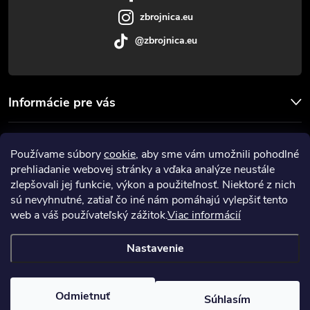
e
zbrojnica.eu
@zbrojnica.eu
Informácie pre vás
Facebook
Používame súbory
cookie
, aby sme vám umožnili pohodlné
prehliadanie webovej stránky a vďaka analýze neustále
Prijímame online platby
zlepšovali jej funkcie, výkon a použiteľnosť. Niektoré z nich
sú nevyhnutné, zatiaľ čo iné nám pomáhajú vylepšiť tento
web a váš používateľský zážitok.
Viac informácií
Nastavenie
Copyright 2026
Zbrojnica
. Všetky práva vyhradené.
Upraviť nastavenie
cookies
Odmietnuť
Súhlasím
Vytvoril Shoptet