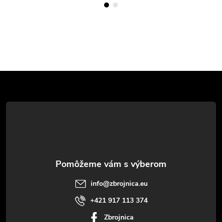
Z
á
p
ä
t
info
@
zbrojnica.eu
i
+421 917 113 374
Zbrojnica