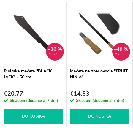
–36 %
–49 %
€32,93
€28,81
Pirátská mačeta "BLACK
Mačeta na zber ovocia "FRUIT
JACK" - 56 cm
NINJA"
€20,77
€14,53
Skladom (dodanie 3-7 dní)
Skladom (dodanie 3-7 dní)
DO KOŠÍKA
DO KOŠÍKA