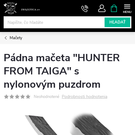
Prejsť
NÁKUPN
KOŠÍK
na
obsah
HĽADAŤ
Mačety
Pádna mačeta "HUNTER
FROM TAIGA" s
nylonovým puzdrom
Podrobnosti hodnotenia
Neohodnotené