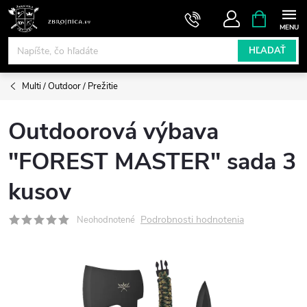
Prejsť
NÁKUPN
KOŠÍK
na
obsah
HĽADAŤ
Multi / Outdoor / Prežitie
Outdoorová výbava
"FOREST MASTER" sada 3
kusov
Podrobnosti hodnotenia
Neohodnotené