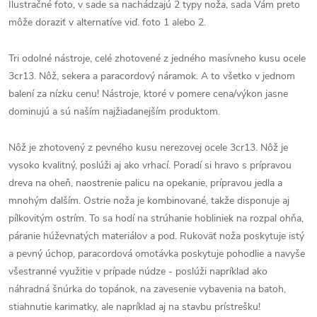
Ilustračné foto, v sade sa nachádzajú 2 typy noža, sada Vám preto
môže doraziť v alternatíve viď. foto 1 alebo 2.
Tri odolné nástroje, celé zhotovené z jedného masívneho kusu ocele
3cr13. Nôž, sekera a paracordový náramok. A to všetko v jednom
balení za nízku cenu! Nástroje, ktoré v pomere cena/výkon jasne
dominujú a sú naším najžiadanejším produktom.
Nôž je zhotovený z pevného kusu nerezovej ocele 3cr13. Nôž je
vysoko kvalitný, poslúži aj ako vrhací. Poradí si hravo s prípravou
dreva na oheň, naostrenie palicu na opekanie, prípravou jedla a
mnohým ďalším. Ostrie noža je kombinované, takže disponuje aj
pílkovitým ostrím. To sa hodí na strúhanie hobliniek na rozpal ohňa,
páranie húževnatých materiálov a pod. Rukoväť noža poskytuje istý
a pevný úchop, paracordová omotávka poskytuje pohodlie a navyše
všestranné využitie v prípade núdze - poslúži napríklad ako
náhradná šnúrka do topánok, na zavesenie vybavenia na batoh,
stiahnutie karimatky, ale napríklad aj na stavbu prístrešku!