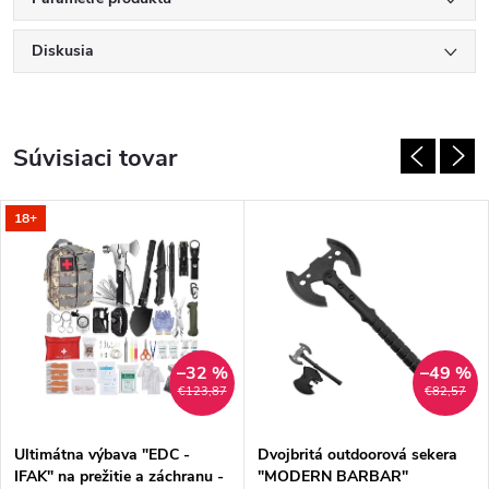
Diskusia
Súvisiaci tovar
18+
–32 %
–49 %
€123,87
€82,57
Ultimátna výbava "EDC -
Dvojbritá outdoorová sekera
IFAK" na prežitie a záchranu -
"MODERN BARBAR"