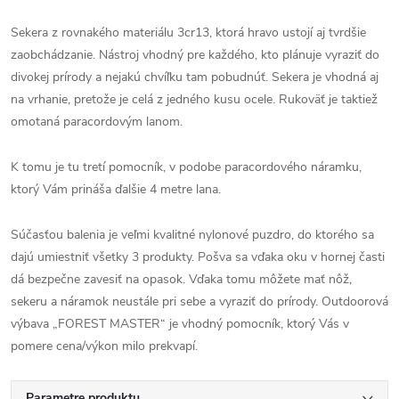
Sekera z rovnakého materiálu 3cr13, ktorá hravo ustojí aj tvrdšie
zaobchádzanie. Nástroj vhodný pre každého, kto plánuje vyraziť do
divokej prírody a nejakú chvíľku tam pobudnúť. Sekera je vhodná aj
na vrhanie, pretože je celá z jedného kusu ocele. Rukoväť je taktiež
omotaná paracordovým lanom.
K tomu je tu tretí pomocník, v podobe paracordového náramku,
ktorý Vám prináša ďalšie 4 metre lana.
Súčasťou balenia je veľmi kvalitné nylonové puzdro, do ktorého sa
dajú umiestniť všetky 3 produkty. Pošva sa vďaka oku v hornej časti
dá bezpečne zavesiť na opasok. Vďaka tomu môžete mať nôž,
sekeru a náramok neustále pri sebe a vyraziť do prírody. Outdoorová
výbava „FOREST MASTER“ je vhodný pomocník, ktorý Vás v
pomere cena/výkon milo prekvapí.
Parametre produktu