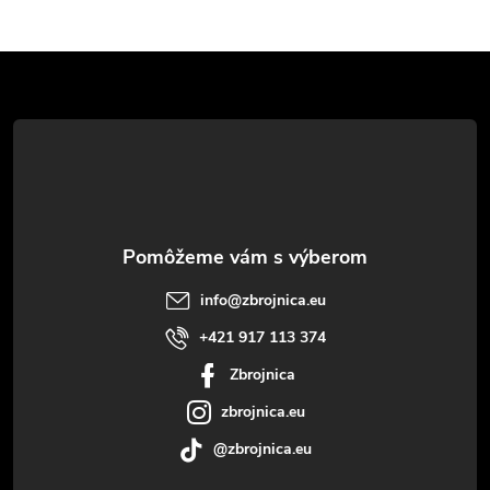
Z
á
p
ä
t
info
@
zbrojnica.eu
i
+421 917 113 374
Zbrojnica
e
zbrojnica.eu
@zbrojnica.eu