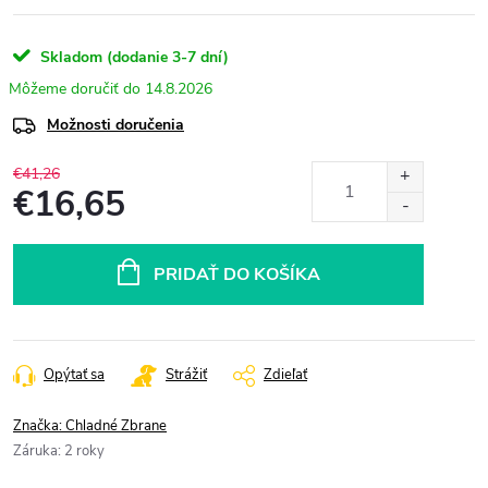
Skladom (dodanie 3-7 dní)
14.8.2026
Možnosti doručenia
€41,26
€16,65
Jednotková
cena:
PRIDAŤ DO KOŠÍKA
Opýtať sa
Strážiť
Zdieľať
Značka:
Chladné Zbrane
Záruka
:
2 roky