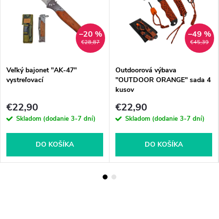
–20 %
–49 %
€28,87
€45,39
Veľký bajonet "AK-47"
Outdoorová výbava
vystreľovací
"OUTDOOR ORANGE" sada 4
kusov
€22,90
€22,90
Skladom (dodanie 3-7 dní)
Skladom (dodanie 3-7 dní)
DO KOŠÍKA
DO KOŠÍKA