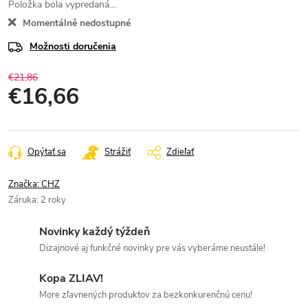
Položka bola vypredaná…
Momentálně nedostupné
Možnosti doručenia
€21,86
€16,66
Jednotková
cena:
Opýtať sa
Strážiť
Zdieľať
Značka:
CHZ
Záruka
:
2 roky
Novinky každý týždeň
Dizajnové aj funkčné novinky pre vás vyberáme neustále!
Kopa ZLIAV!
More zľavnených produktov za bezkonkurenčnú cenu!