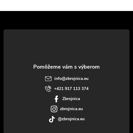
Z
á
p
ä
t
info
@
zbrojnica.eu
i
+421 917 113 374
Zbrojnica
e
zbrojnica.eu
@zbrojnica.eu