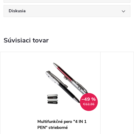
Diskusia
Súvisiaci tovar
–49 %
€12,36
Multifunkčné pero "4 IN 1
PEN" strieborné