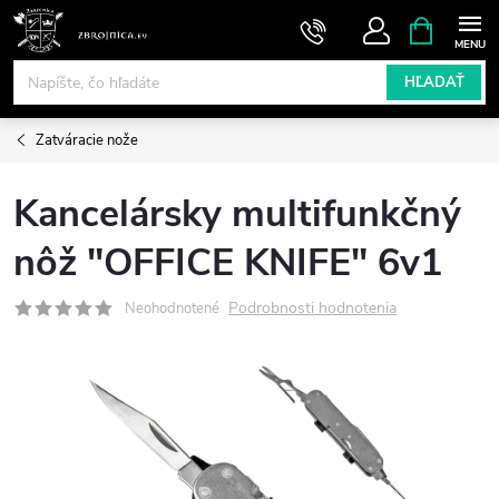
Prejsť
NÁKUPN
KOŠÍK
na
obsah
HĽADAŤ
Zatváracie nože
Kancelársky multifunkčný
nôž "OFFICE KNIFE" 6v1
Podrobnosti hodnotenia
Neohodnotené