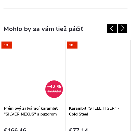
18+
18+
–42 %
€289,10
Prémiový zatvárací karambit
Karambit "STEEL TIGER" -
"SILVER NEXUS" s puzdrom
Cold Steel
€166,46
€77,14