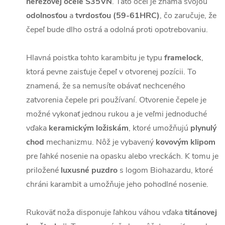
nerezovej ocele S35VN
. Táto oceľ je známa svojou
odolnosťou
a
tvrdosťou (59-61HRC)
, čo zaručuje, že
čepeľ bude dlho ostrá a odolná proti opotrebovaniu.
Hlavná poistka tohto karambitu je typu
framelock
,
ktorá pevne zaisťuje čepeľ v otvorenej pozícii. To
znamená, že sa nemusíte obávať nechceného
zatvorenia čepele pri používaní. Otvorenie čepele je
možné vykonať jednou rukou a je veľmi jednoduché
vďaka
keramickým ložiskám
, ktoré umožňujú
plynulý
chod
mechanizmu. Nôž je vybavený
kovovým klipom
pre ľahké nosenie na opasku alebo vreckách. K tomu je
priložené
luxusné puzdro
s logom Biohazardu, ktoré
chráni karambit a umožňuje jeho pohodlné nosenie.
Rukoväť noža disponuje ľahkou váhou vďaka
titánovej