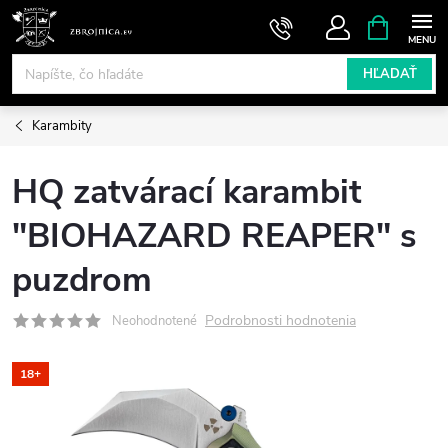
Prejsť
NÁKUPN
KOŠÍK
na
obsah
HĽADAŤ
Karambity
HQ zatvárací karambit
"BIOHAZARD REAPER" s
puzdrom
Podrobnosti hodnotenia
Neohodnotené
18+