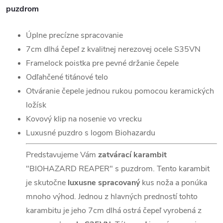
puzdrom
Úplne precízne spracovanie
7cm dlhá čepeľ z kvalitnej nerezovej ocele S35VN
Framelock poistka pre pevné držanie čepele
Odľahčené titánové telo
Otváranie čepele jednou rukou pomocou keramických
ložísk
Kovový klip na nosenie vo vrecku
Luxusné puzdro s logom Biohazardu
Predstavujeme Vám
zatvárací karambit
"BIOHAZARD REAPER" s puzdrom. Tento karambit
je skutočne
luxusne spracovaný
kus noža a ponúka
mnoho výhod. Jednou z hlavných predností tohto
karambitu je jeho 7cm dlhá ostrá čepeľ vyrobená z