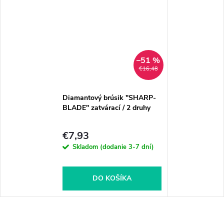
–51 %
€16,48
Diamantový brúsik "SHARP-
BLADE" zatvárací / 2 druhy
€7,93
Skladom (dodanie 3-7 dní)
DO KOŠÍKA