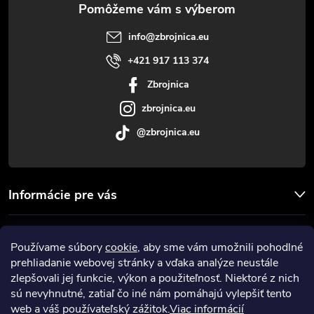
t
info
@
zbrojnica.eu
i
+421 917 113 374
Zbrojnica
e
zbrojnica.eu
@zbrojnica.eu
Informácie pre vás
Facebook
Používame súbory
cookie
, aby sme vám umožnili pohodlné
prehliadanie webovej stránky a vďaka analýze neustále
Prijímame online platby
zlepšovali jej funkcie, výkon a použiteľnosť. Niektoré z nich
sú nevyhnutné, zatiaľ čo iné nám pomáhajú vylepšiť tento
web a váš používateľský zážitok.
Viac informácií