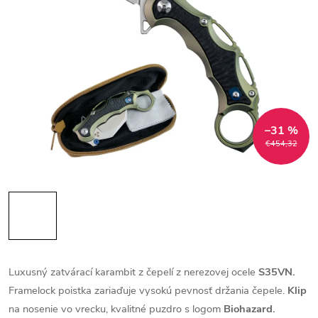
–31 %
€454,32
Luxusný zatvárací karambit z čepelí z nerezovej ocele
S35VN.
Framelock poistka zariaďuje vysokú pevnosť držania čepele.
Klip
na nosenie vo vrecku, kvalitné puzdro s logom
Biohazard.