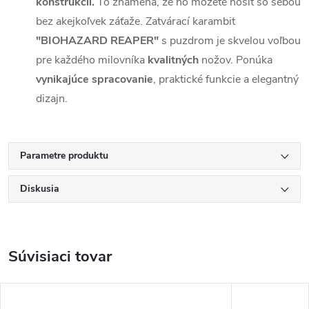
konštrukcii.
To znamená, že ho môžete nosiť so sebou
bez akejkoľvek záťaže. Zatvárací karambit
"BIOHAZARD REAPER"
s puzdrom je skvelou voľbou
pre každého milovníka
kvalitných
nožov. Ponúka
vynikajúce spracovanie
, praktické funkcie a elegantný
dizajn.
Parametre produktu
Diskusia
Súvisiaci tovar