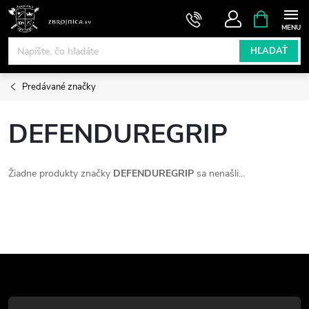
Prejsť
NÁKUPN
KOŠÍK
na
obsah
HĽADAŤ
Predávané značky
DEFENDUREGRIP
Žiadne produkty značky
DEFENDUREGRIP
sa nenašli...
Z
á