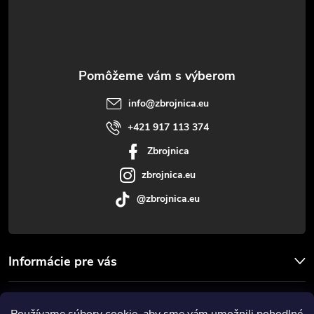
p
ä
t
info
@
zbrojnica.eu
i
+421 917 113 374
Zbrojnica
e
zbrojnica.eu
@zbrojnica.eu
Informácie pre vás
Facebook