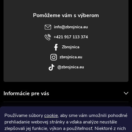
c
ä
i
t
e
info
@
zbrojnica.eu
p
i
+421 917 113 374
r
Zbrojnica
e
v
zbrojnica.eu
@zbrojnica.eu
k
y
v
Informácie pre vás
ý
Facebook
Používame súbory
cookie
, aby sme vám umožnili pohodlné
p
prehliadanie webovej stránky a vďaka analýze neustále
Prijímame online platby
i
zlepšovali jej funkcie, výkon a použiteľnosť. Niektoré z nich