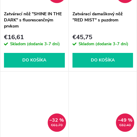
Zatvárací nôž "SHINE IN THE
Zatvárací damaškový nôž
DARK" s fluorescenčným
"RED MIST" s puzdrom
prvkom
€16,61
€45,75
Skladom (dodanie 3-7 dní)
Skladom (dodanie 3-7 dní)
DO KOŠÍKA
DO KOŠÍKA
–32 %
–49 %
€61,79
€82,40