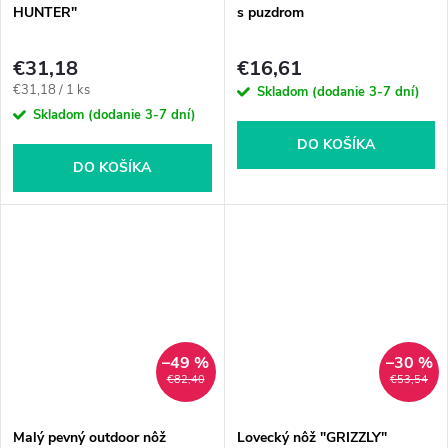
HUNTER"
s puzdrom
€31,18
€16,61
Jednotková
€31,18 / 1 ks
Skladom (dodanie 3-7 dní)
cena:
Skladom (dodanie 3-7 dní)
DO KOŠÍKA
DO KOŠÍKA
–49 %
–30 %
€82,40
€53,54
Malý pevný outdoor nôž
Lovecký nôž "GRIZZLY"