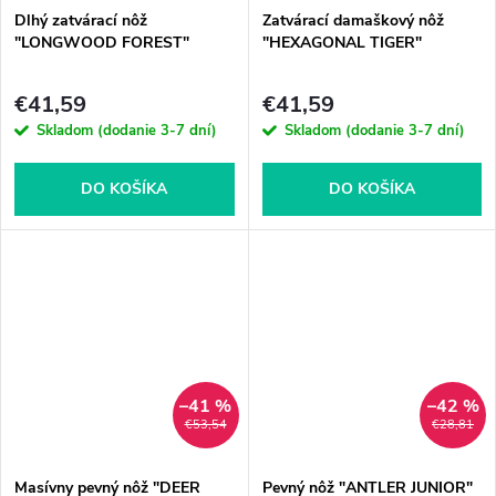
Dlhý zatvárací nôž
Zatvárací damaškový nôž
"LONGWOOD FOREST"
"HEXAGONAL TIGER"
€41,59
€41,59
Skladom (dodanie 3-7 dní)
Skladom (dodanie 3-7 dní)
DO KOŠÍKA
DO KOŠÍKA
–41 %
–42 %
€53,54
€28,81
Masívny pevný nôž "DEER
Pevný nôž "ANTLER JUNIOR"