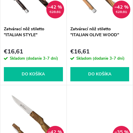
n
i
–42 %
–42 %
€28,81
€28,81
i
s
e
Zatvárací nôž stiletto
Zatvárací nôž stiletto
"ITALIAN STYLE"
"ITALIAN OLIVE WOOD"
p
p
€16,61
€16,61
r
Skladom (dodanie 3-7 dní)
Skladom (dodanie 3-7 dní)
r
o
o
DO KOŠÍKA
DO KOŠÍKA
d
d
u
u
k
k
t
–42 %
–35 %