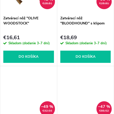
t
€28,81
€28,81
o
o
Zatvárací nôž "OLIVE
Zatvárací nôž
v
WOODSTOCK"
"BLOODHOUND" s klipom
v
€16,61
€18,69
Skladom (dodanie 3-7 dní)
Skladom (dodanie 3-7 dní)
DO KOŠÍKA
DO KOŠÍKA
–49 %
–47 %
€32,93
€86,52