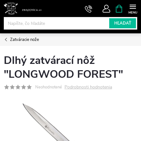
Prejsť
NÁKUPN
KOŠÍK
na
obsah
HĽADAŤ
Zatváracie nože
Dlhý zatvárací nôž
"LONGWOOD FOREST"
Podrobnosti hodnotenia
Neohodnotené