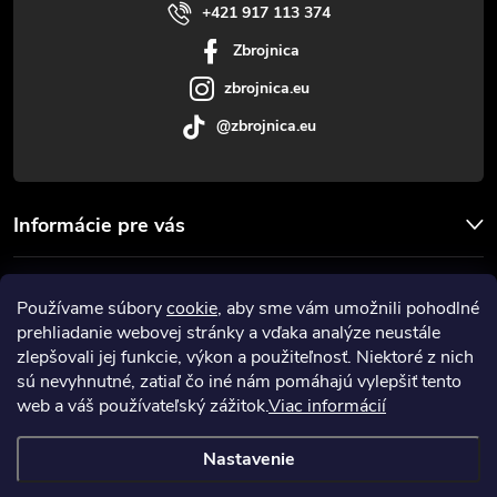
i
+421 917 113 374
Zbrojnica
e
zbrojnica.eu
@zbrojnica.eu
Informácie pre vás
Facebook
Používame súbory
cookie
, aby sme vám umožnili pohodlné
prehliadanie webovej stránky a vďaka analýze neustále
Prijímame online platby
zlepšovali jej funkcie, výkon a použiteľnosť. Niektoré z nich
sú nevyhnutné, zatiaľ čo iné nám pomáhajú vylepšiť tento
web a váš používateľský zážitok.
Viac informácií
Nastavenie
Copyright 2026
Zbrojnica
. Všetky práva vyhradené.
Upraviť nastavenie