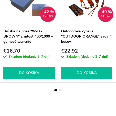
–42 %
–49 %
€28,89
€45,42
Brúska na nože "W-B -
Outdoorová výbava
BROWN" zrnitosť 400/1000 +
"OUTDOOR ORANGE" sada 4
gumové tesnenie
kusov
€16,70
€22,92
Skladom (dodanie 3-7 dní)
Skladom (dodanie 3-7 dní)
DO KOŠÍKA
DO KOŠÍKA