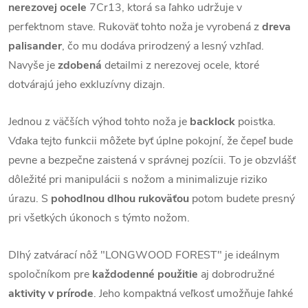
nerezovej ocele
7Cr13, ktorá sa ľahko udržuje v
perfektnom stave. Rukoväť tohto noža je vyrobená z
dreva
palisander
, čo mu dodáva prirodzený a lesný vzhľad.
Navyše je
zdobená
detailmi z nerezovej ocele, ktoré
dotvárajú jeho exkluzívny dizajn.
Jednou z väčších výhod tohto noža je
backlock
poistka.
Vďaka tejto funkcii môžete byť úplne pokojní, že čepeľ bude
pevne a bezpečne zaistená v správnej pozícii. To je obzvlášť
dôležité pri manipulácii s nožom a minimalizuje riziko
úrazu. S
pohodlnou dlhou rukoväťou
potom budete presný
pri všetkých úkonoch s týmto nožom.
Dlhý zatvárací nôž "LONGWOOD FOREST" je ideálnym
spoločníkom pre
každodenné použitie
aj dobrodružné
aktivity v prírode
. Jeho kompaktná veľkosť umožňuje ľahké