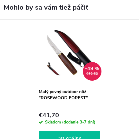
–49 %
€82,62
Malý pevný outdoor nôž
"ROSEWOOD FOREST"
€41,70
Skladom (dodanie 3-7 dní)
DO KOŠÍKA