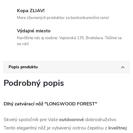
Kopa ZLIAV!
More zľavnených produktov za bezkonkurenčnú cenu!
Výdajné miesto
Navštívte nás aj osobne: Vajnorská 135, Bratislava. Tešíme sa
na vás!
Popis produktu
Podrobný popis
Dlhý zatvárací nôž "LONGWOOD FOREST"
S
kvelý spoločník pre Vaše
outdoorové
dobrodružstvo.
Tento elegantný nôž je vybavený ostrou čepeľou z
kvalitnej