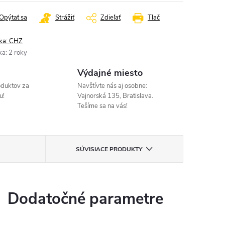
Opýtať sa
Strážiť
Zdieľať
Tlač
ka:
CHZ
ka
:
2 roky
Výdajné miesto
oduktov za
Navštívte nás aj osobne:
u!
Vajnorská 135, Bratislava.
Tešíme sa na vás!
SÚVISIACE PRODUKTY
Dodatočné parametre