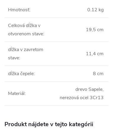
Hmotnosť
:
0.12 kg
Celková dĺžka v
19,5 cm
otvorenom stave
:
dĺžka v zavretom
11,4 cm
stave
:
dĺžka čepele
:
8 cm
drevo Sapele,
Materiál
:
nerezová ocel 3Cr13
Produkt nájdete v tejto kategórii