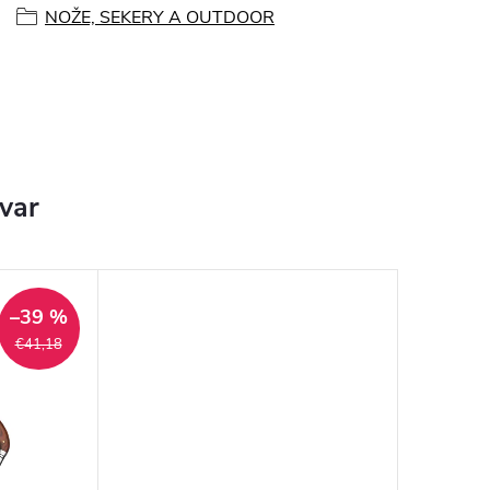
NOŽE, SEKERY A OUTDOOR
ovar
–39 %
€41,18