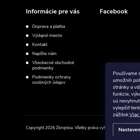
á
Informácie pre vás
Facebook
p
Doprava a platba
Výdajné miesto
ä
Kontakt
t
Napíšte nám
Všeobecné obchodné
i
podmienky
Používame 
Podmienky ochrany
umožnili po
osobných údajov
e
stránky a vď
funkcie, výk
sú nevyhnut
vylepšiť ten
zážitok.
Viac
Copyright 2026
Zbrojnica
. Všetky práva vyhradené.
Upraviť na
Nastaven