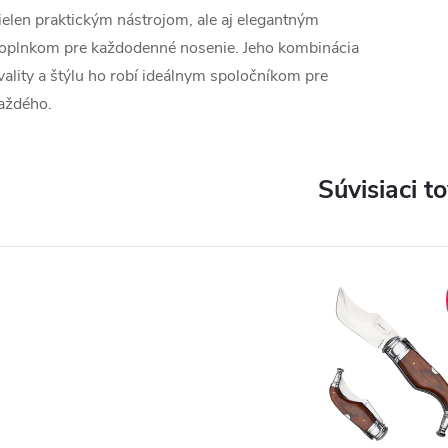
ielen praktickým nástrojom, ale aj elegantným
oplnkom pre každodenné nosenie. Jeho kombinácia
vality a štýlu ho robí ideálnym spoločníkom pre
aždého.
Súvisiaci t