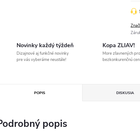
Znač
Záru
Novinky každý týždeň
Kopa ZLIAV!
Dizajnové aj funkčné novinky
More zľavnených pr
pre vás vyberáme neustále!
bezkonkurenčnú cen
POPIS
DISKUSIA
Podrobný popis