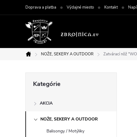
Prejsť
Doprava a platba
Výdajné miesto
Kontakt
Napí
na
obsah
NOŽE, SEKERY A OUTDOOR
Zatvárací nôž "
Domov
B
Preskočiť
Kategórie
kategórie
o
AKCIA
č
NOŽE, SEKERY A OUTDOOR
n
Balisongy / Motýliky