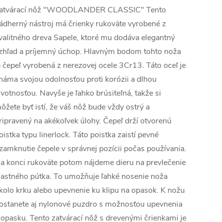
atvárací nôž "WOODLANDER CLASSIC" Tento
ádherný nástroj má črienky rukoväte vyrobené z
valitného dreva Sapele, ktoré mu dodáva elegantný
zhľad a príjemný úchop. Hlavným bodom tohto noža
e čepeľ vyrobená z nerezovej ocele 3Cr13. Táto oceľ je
náma svojou odolnosťou proti korózii a dlhou
ivotnosťou. Navyše je ľahko brúsiteľná, takže si
ôžete byť istí, že váš nôž bude vždy ostrý a
ripravený na akékoľvek úlohy. Čepeľ drží otvorenú
oistka typu linerlock. Táto poistka zaistí pevné
zamknutie čepele v správnej pozícii počas používania.
a konci rukoväte potom nájdeme dieru na prevlečenie
lastného pútka. To umožňuje ľahké nosenie noža
kolo krku alebo upevnenie ku klipu na opasok. K nožu
ostanete aj nylonové puzdro s možnosťou upevnenia
 opasku. Tento zatvárací nôž s drevenými črienkami je