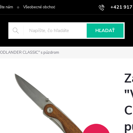
+421 917
šte nám
Všeobecné obchodné podmienky
Podmienky ochrany osob
HĽADAŤ
WOODLANDER CLASSIC" s púzdrom
Z
C
p