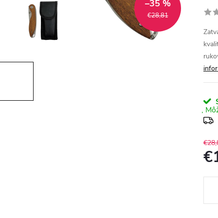
–35 %
€28,81
Zatv
kvali
ruko
info
S
€28,
€
Jedn
cena