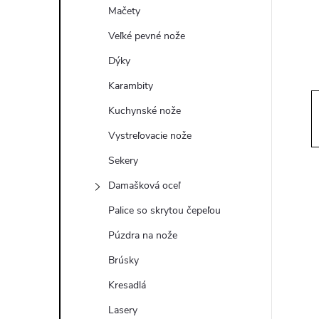
ý
Mačety
p
Veľké pevné nože
Dýky
a
Karambity
n
Kuchynské nože
Vystreľovacie nože
e
Sekery
l
Damašková oceľ
Palice so skrytou čepeľou
Púzdra na nože
Brúsky
Kresadlá
Lasery