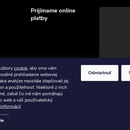
Prijímame online
platby
súbory
cookie
, aby sme vám
Odmietnuť
hodlné prehliadanie webovej
aka analýze neustále zlepšovali jej
on a použiteľnosť. Niektoré z nich
né, zatiaľ čo iné nám pomáhajú
to web a váš používateľský
 informácií
stavenie cookies
ie