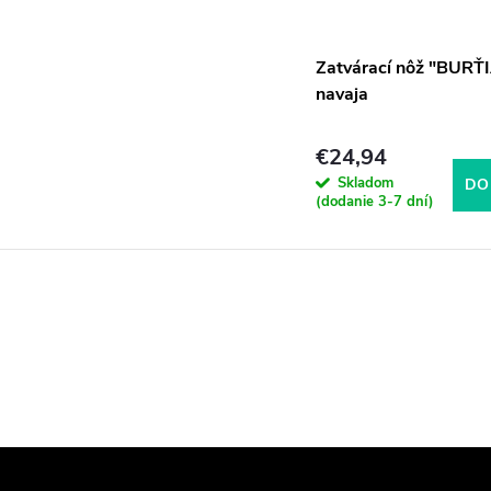
Zatvárací nôž "BURŤ
navaja
€24,94
Skladom
DO
(dodanie 3-7 dní)