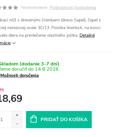
Podrobnosti hodnotenia
Neohodnotené
árací nôž s drevenými črienkami (drevo Sapel), čepeľ z
tnej nerezovej ocele 3Cr13. Poistka linerlock, na konci
väte diera na prevlečenie vlastného pútka.
Detailné
rmácie
kladom (dodanie 3-7 dní)
14.8.2026
Možnosti doručenia
81
18,69
otková
:
PRIDAŤ DO KOŠÍKA