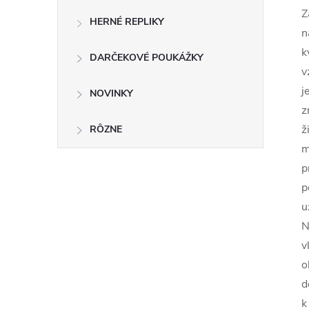
Z
HERNÉ REPLIKY
n
k
DARČEKOVÉ POUKÁŽKY
v
j
NOVINKY
z
ž
RÔZNE
m
p
p
u
N
v
o
d
k