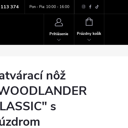
 113 374
ných údajov
Pon - Pia: 10:00 - 16:00
NÁKUPNÝ
KOŠÍK
Prázdny košík
Prihlásenie
atvárací nôž
"WOODLANDER
LASSIC" s
úzdrom