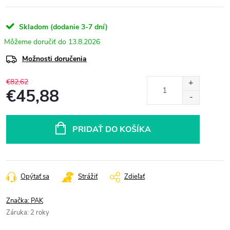
Skladom (dodanie 3-7 dní)
13.8.2026
Možnosti doručenia
€82,62
€45,88
Jednotková
cena:
PRIDAŤ DO KOŠÍKA
Opýtať sa
Strážiť
Zdieľať
Značka:
PAK
Záruka
:
2 roky