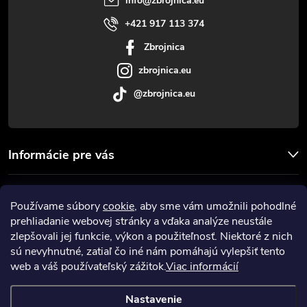
info
@
zbrojnica.eu
i
+421 917 113 374
Zbrojnica
e
zbrojnica.eu
@zbrojnica.eu
Informácie pre vás
Facebook
Používame súbory
cookie
, aby sme vám umožnili pohodlné
prehliadanie webovej stránky a vďaka analýze neustále
Prijímame online platby
zlepšovali jej funkcie, výkon a použiteľnosť. Niektoré z nich
sú nevyhnutné, zatiaľ čo iné nám pomáhajú vylepšiť tento
web a váš používateľský zážitok.
Viac informácií
Nastavenie