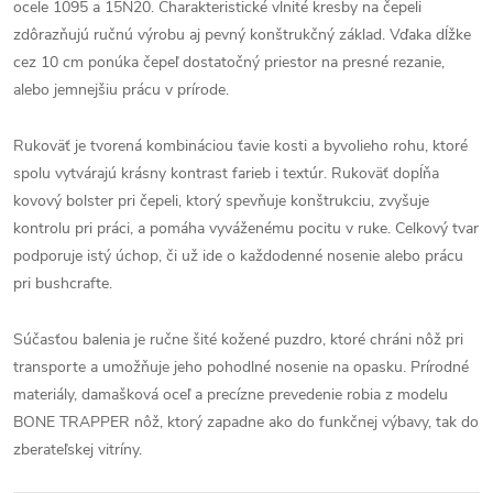
ocele 1095 a 15N20. Charakteristické vlnité kresby na čepeli
zdôrazňujú ručnú výrobu aj pevný konštrukčný základ. Vďaka dĺžke
cez 10 cm ponúka čepeľ dostatočný priestor na presné rezanie,
alebo jemnejšiu prácu v prírode.
Rukoväť je tvorená kombináciou ťavie kosti a byvolieho rohu, ktoré
spolu vytvárajú krásny kontrast farieb i textúr. Rukoväť dopĺňa
kovový bolster pri čepeli, ktorý spevňuje konštrukciu, zvyšuje
kontrolu pri práci, a pomáha vyváženému pocitu v ruke. Celkový tvar
podporuje istý úchop, či už ide o každodenné nosenie alebo prácu
pri bushcrafte.
Súčasťou balenia je ručne šité kožené puzdro, ktoré chráni nôž pri
transporte a umožňuje jeho pohodlné nosenie na opasku. Prírodné
materiály, damašková oceľ a precízne prevedenie robia z modelu
BONE TRAPPER nôž, ktorý zapadne ako do funkčnej výbavy, tak do
zberateľskej vitríny.