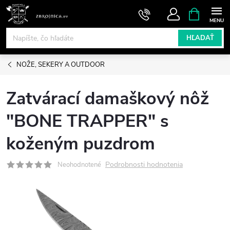
Prejsť
NÁKUPN
KOŠÍK
na
obsah
HĽADAŤ
NOŽE, SEKERY A OUTDOOR
Zatvárací damaškový nôž
"BONE TRAPPER" s
koženým puzdrom
Podrobnosti hodnotenia
Neohodnotené