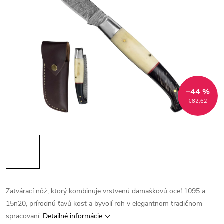
–44 %
€82,62
Zatvárací nôž, ktorý kombinuje vrstvenú damaškovú oceľ 1095 a
15n20, prírodnú ťavú kosť a byvolí roh v elegantnom tradičnom
spracovaní.
Detailné informácie