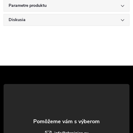
Parametre produktu
Diskusia
Z
á
p
ä
t