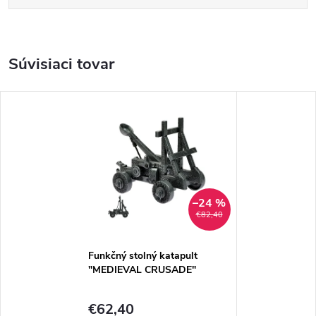
Súvisiaci tovar
–24 %
€82,40
Funkčný stolný katapult
"MEDIEVAL CRUSADE"
€62,40