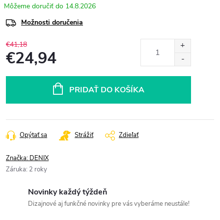
14.8.2026
Možnosti doručenia
€41,18
€24,94
Jednotková
cena:
PRIDAŤ DO KOŠÍKA
Opýtať sa
Strážiť
Zdieľať
Značka:
DENIX
Záruka
:
2 roky
Novinky každý týždeň
Dizajnové aj funkčné novinky pre vás vyberáme neustále!