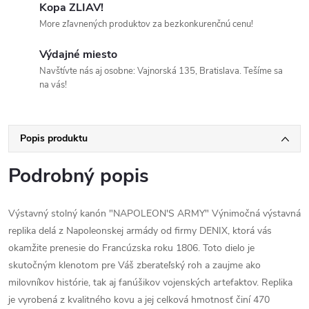
Kopa ZLIAV!
More zľavnených produktov za bezkonkurenčnú cenu!
Výdajné miesto
Navštívte nás aj osobne: Vajnorská 135, Bratislava. Tešíme sa
na vás!
Popis produktu
Podrobný popis
Výstavný stolný kanón "NAPOLEON'S ARMY" Výnimočná výstavná
replika delá z Napoleonskej armády od firmy DENIX, ktorá vás
okamžite prenesie do Francúzska roku 1806. Toto dielo je
skutočným klenotom pre Váš zberateľský roh a zaujme ako
milovníkov histórie, tak aj fanúšikov vojenských artefaktov. Replika
je vyrobená z kvalitného kovu a jej celková hmotnosť činí 470