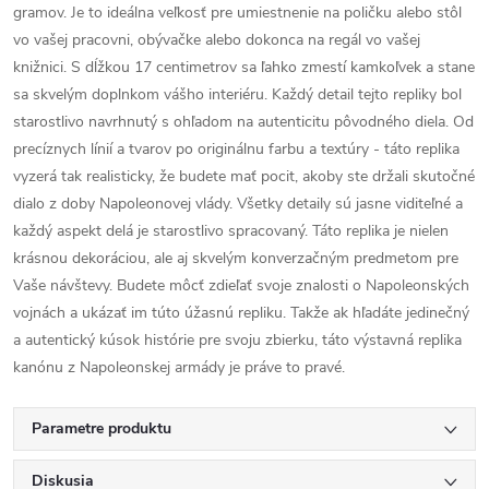
gramov. Je to ideálna veľkosť pre umiestnenie na poličku alebo stôl
vo vašej pracovni, obývačke alebo dokonca na regál vo vašej
knižnici. S dĺžkou 17 centimetrov sa ľahko zmestí kamkoľvek a stane
sa skvelým doplnkom vášho interiéru. Každý detail tejto repliky bol
starostlivo navrhnutý s ohľadom na autenticitu pôvodného diela. Od
precíznych línií a tvarov po originálnu farbu a textúry - táto replika
vyzerá tak realisticky, že budete mať pocit, akoby ste držali skutočné
dialo z doby Napoleonovej vlády. Všetky detaily sú jasne viditeľné a
každý aspekt delá je starostlivo spracovaný. Táto replika je nielen
krásnou dekoráciou, ale aj skvelým konverzačným predmetom pre
Vaše návštevy. Budete môcť zdieľať svoje znalosti o Napoleonských
vojnách a ukázať im túto úžasnú repliku. Takže ak hľadáte jedinečný
a autentický kúsok histórie pre svoju zbierku, táto výstavná replika
kanónu z Napoleonskej armády je práve to pravé.
Parametre produktu
Diskusia