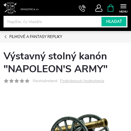
Prejsť
NÁKUPN
KOŠÍK
na
obsah
HĽADAŤ
FILMOVÉ A FANTASY REPLIKY
Výstavný stolný kanón
"NAPOLEON'S ARMY"
Podrobnosti hodnotenia
Neohodnotené