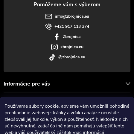
ä
t
info
@
zbrojnica.eu
i
+421 917 113 374
Zbrojnica
e
zbrojnica.eu
@zbrojnica.eu
Informácie pre vás
Facebook
Používame súbory
cookie
, aby sme vám umožnili pohodlné
prehliadanie webovej stránky a vďaka analýze neustále
Prijímame online platby
zlepšovali jej funkcie, výkon a použiteľnosť. Niektoré z nich
sú nevyhnutné, zatiaľ čo iné nám pomáhajú vylepšiť tento
web a váš používateľský zážitok.
Viac informácií