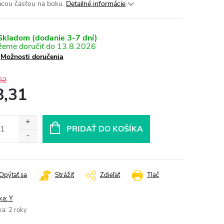
acou časťou na boku.
Detailné informácie
kladom (dodanie 3-7 dní)
13.8.2026
Možnosti doručenia
62
8,31
otková
:
PRIDAŤ DO KOŠÍKA
Opýtať sa
Strážiť
Zdieľať
Tlač
ka:
Y
ka
:
2 roky