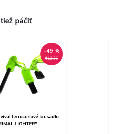
–49 %
€12,36
vival ferroceriové kresadlo
RIMAL LIGHTER"