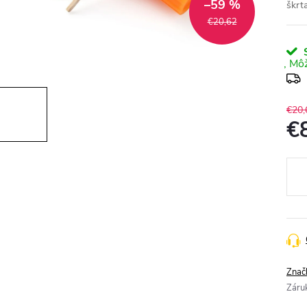
–59 %
škrt
€20,62
S
€20,
€
Jedn
cena
Znač
Záru