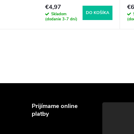
€4,97
€6
DO KOŠÍKA
Skladom
(dodanie 3-7 dní)
(do
Prijímame online
platby