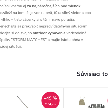
poľahlivosťou aj
za najnáročnejších podmienok
.
ezáleží na tom, či je vonku prší, fúka silný vietor alebo
e vlhko – tieto zápalky si s tým hravo poradia.
enechajte sa prekvapiť nepredvídateľnými situáciami.
ridajte si do svojho
outdoor vybavenia
vodeodolné
ápalky "STORM MATCHES" a majte istotu ohňa v
aždej situácii.
Súvisiaci t
–49 %
€24,76