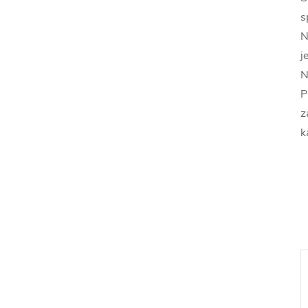
s
N
j
N
P
z
k