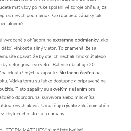
udete mať vždy po ruke spoľahlivé zdroje ohňa, aj za
epriaznivých podmienok. Čo robí tieto zápalky tak
peciálnymi?
ú vyrobené s ohľadom na
extrémne podmienky
, ako
e dážď, vlhkosť a silný vietor. To znamená, že sa
emusíte obávať, že by ste ich nechali zmoknúť alebo
e by nefungovali vo vetre. Balenie obsahuje 20
ápaliek uložených v kapsuli s
škrtacou časťou
na
oku. Vďaka tomu sú ľahko dostupné a pripravené na
oužitie. Tieto zápalky sú
skvelým riešením
pre
aždého dobrodruha, survivora alebo milovníka
utdoorových aktivít. Umožňujú
rýchle
založenie ohňa
ez zbytočného stresu a námahy.
o "STORM MATCHES" si môžete byť istí