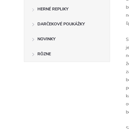
b
HERNÉ REPLIKY
n
š
DARČEKOVÉ POUKÁŽKY
NOVINKY
S
j
RÔZNE
n
ž
z
b
p
k
o
b
S