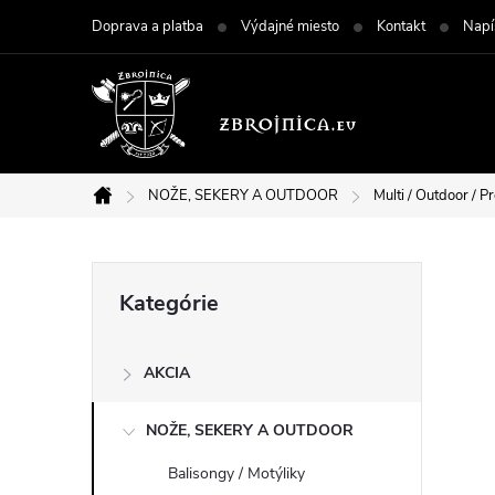
Prejsť
Doprava a platba
Výdajné miesto
Kontakt
Napí
na
obsah
NOŽE, SEKERY A OUTDOOR
Multi / Outdoor / Pr
Domov
B
Preskočiť
Kategórie
kategórie
o
AKCIA
č
NOŽE, SEKERY A OUTDOOR
n
Balisongy / Motýliky