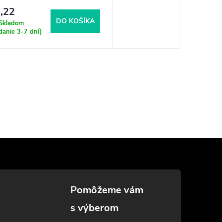
,22
DO KOŠÍKA
Skladom
danie 3-7 dní)