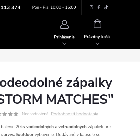
 113 374
ných údajov
Pon - Pia: 10:00 - 16:00
NÁKUPNÝ
KOŠÍK
Prázdny košík
Prihlásenie
odeodolné zápalky
STORM MATCHES"
Podrobnosti hodnotenia
Neohodnotené
 balenie 20ks
vodeodolných
a
vetruodolných
zápaliek pre
e
survival/outdoor
vybavenie. Dodávané v kapsule so