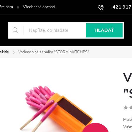
+421 917
šte nám
Všeobecné obchodné podmienky
Podmienky ochrany osob
HĽADAŤ
ežitie
Vodeodolné zápalky "STORM MATCHES"
V
"
Malé
Vaš