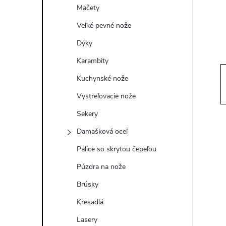
ý
Mačety
p
Veľké pevné nože
Dýky
a
Karambity
n
Kuchynské nože
Vystreľovacie nože
e
Sekery
l
Damašková oceľ
Palice so skrytou čepeľou
Púzdra na nože
Brúsky
Kresadlá
Lasery