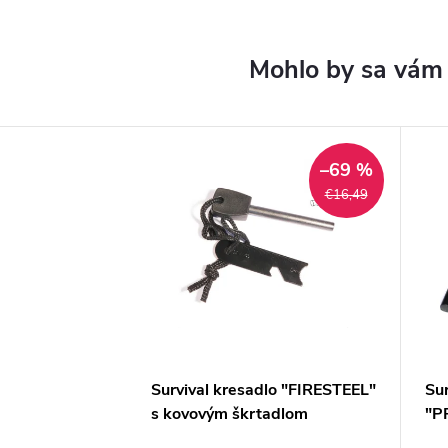
–69 %
€16,49
Survival kresadlo "FIRESTEEL"
Sur
s kovovým škrtadlom
"P