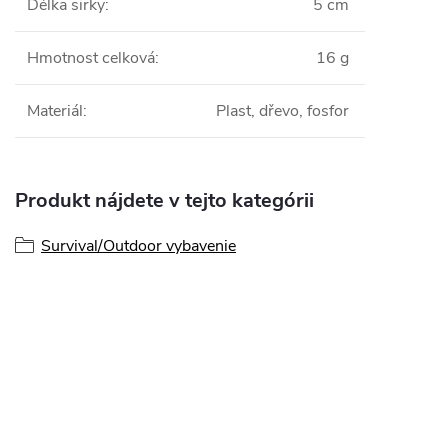
Délka sirky
:
5 cm
Hmotnost celková
:
16 g
Materiál
:
Plast, dřevo, fosfor
Produkt nájdete v tejto kategórii
Survival/Outdoor vybavenie