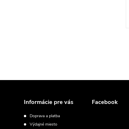
Z
á
Informácie pre vás
Facebook
p
Doprava a platba
Výdajné miesto