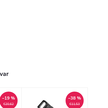
ovar
–19 %
–38 %
€20,62
€11,53