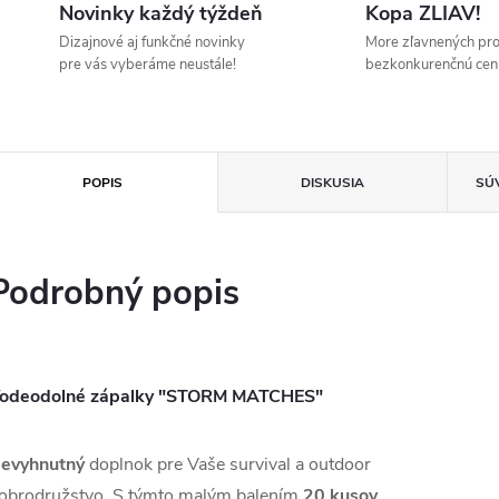
Novinky každý týždeň
Kopa ZLIAV!
Dizajnové aj funkčné novinky
More zľavnených pr
pre vás vyberáme neustále!
bezkonkurenčnú cen
POPIS
DISKUSIA
SÚ
Podrobný popis
odeodolné zápalky "STORM MATCHES"
evyhnutný
doplnok pre Vaše survival a outdoor
obrodružstvo. S týmto malým balením
20 kusov