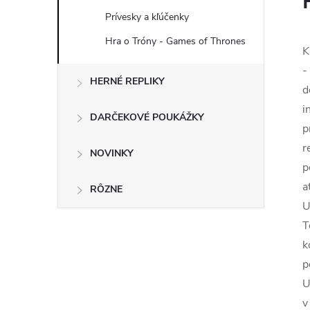
Prívesky a kľúčenky
Hra o Tróny - Games of Thrones
K
-
HERNÉ REPLIKY
d
i
DARČEKOVÉ POUKÁŽKY
p
r
NOVINKY
p
a
RÔZNE
U
T
k
p
U
v