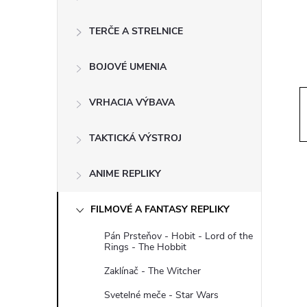
ý
p
TERČE A STRELNICE
a
BOJOVÉ UMENIA
n
VRHACIA VÝBAVA
e
TAKTICKÁ VÝSTROJ
l
ANIME REPLIKY
FILMOVÉ A FANTASY REPLIKY
Pán Prsteňov - Hobit - Lord of the
Rings - The Hobbit
Zaklínač - The Witcher
Svetelné meče - Star Wars