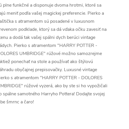
ú plne funkčné a disponuje dvoma hrotmi, ktoré sa
ajú meniť podľa vašej magickej preferencie. Pierko a
ľaštička s atramentom sú posadené v luxusnom
revenom podklade, ktorý sa dá vďaka očku zavesiť na
tenu a dodá tak vašej spálni dych berúci vintage
ádych. Pierko s atramentom "HARRY POTTER -
OLORES UMBRIDGE" rúžové možno samozrejme
aktiež ponechať na stole a používať ako štýlovú
áhradu obyčajnej prepisovačky. Luxusné vintage
ierko s atramentom "HARRY POTTER - DOLORES
MBRIDGE" rúžové vyzerá, ako by ste si ho vypožičali
o spálne samotného Harryho Pottera! Dodajte svojej
zbe šmrnc a čaro!