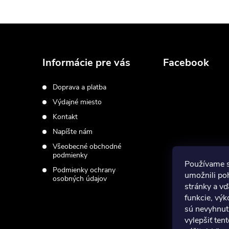
Z
á
Informácie pre vás
Facebook
p
Doprava a platba
Výdajné miesto
ä
Kontakt
t
Napíšte nám
Všeobecné obchodné
i
podmienky
Používame 
Podmienky ochrany
umožnili po
osobných údajov
e
stránky a vď
funkcie, výk
sú nevyhnut
vylepšiť ten