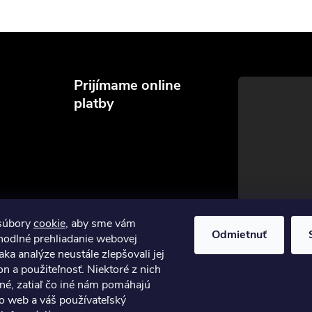
Prijímame online
platby
súbory
cookie
, aby sme vám
Odmietnuť
hodlné prehliadanie webovej
aka analýze neustále zlepšovali jej
on a použiteľnosť. Niektoré z nich
né, zatiaľ čo iné nám pomáhajú
to web a váš používateľský