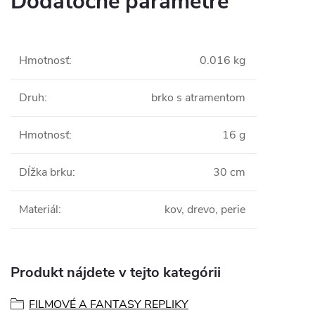
Dodatočné parametre
Hmotnosť
:
0.016 kg
Druh
:
brko s atramentom
Hmotnosť
:
16 g
Dĺžka brku
:
30 cm
Materiál
:
kov, drevo, perie
Produkt nájdete v tejto kategórii
FILMOVÉ A FANTASY REPLIKY