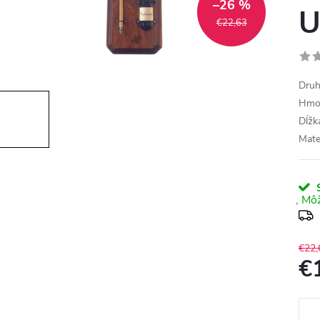
–26 %
U
€22,63
Druh
Hmot
Dĺžk
Mater
S
€22,
€
Jedn
cena