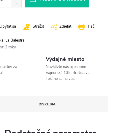
Opýtať sa
Strážiť
Zdieľať
Tlač
ka:
La Balestra
ka
:
2 roky
Výdajné miesto
oduktov za
Navštívte nás aj osobne:
u!
Vajnorská 135, Bratislava.
Tešíme sa na vás!
DISKUSIA