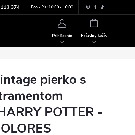
 113 374
ných údajov
Pon - Pia: 10:00 - 16:00
NÁKUPNÝ
KOŠÍK
Prázdny košík
Prihlásenie
intage pierko s
tramentom
HARRY POTTER -
OLORES