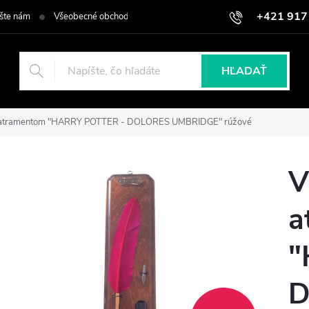
+421 917
šte nám
Všeobecné obchodné podmienky
Podmienky ochrany osob
HĽADAŤ
 s atramentom "HARRY POTTER - DOLORES UMBRIDGE" rúžové
V
a
"
D