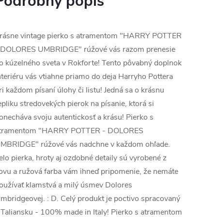
Podrobný popis
rásne vintage pierko s atramentom "HARRY POTTER
 DOLORES UMBRIDGE" rúžové vás razom prenesie
o kúzelného sveta v Rokforte! Tento pôvabný doplnok
nteriéru vás vtiahne priamo do deja Harryho Pottera
ri každom písaní úlohy či listu! Jedná sa o krásnu
epliku stredovekých pierok na písanie, ktorá si
onecháva svoju autentickosť a krásu! Pierko s
tramentom "HARRY POTTER - DOLORES
MBRIDGE" rúžové vás nadchne v každom ohľade.
elo pierka, hroty aj ozdobné detaily sú vyrobené z
ovu a ružová farba vám ihneď pripomenie, že nemáte
oužívať klamstvá a milý úsmev Dolores
mbridgeovej. : D. Celý produkt je poctivo spracovaný
 Taliansku - 100% made in Italy! Pierko s atramentom