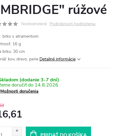
MBRIDGE" rúžové
Podrobnosti hodnotenia
Neohodnotené
: brko s atramentom
nosť: 16 g
a brku: 30 cm
iál: kov, drevo, perie
Detailné informácie
kladom (dodanie 3-7 dní)
14.8.2026
Možnosti doručenia
63
16,61
otková
:
PRIDAŤ DO KOŠÍKA