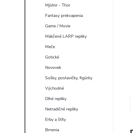
Mjölnir - Thor
Fantasy prekvapenia
Game / Movie
Mäkčené LARP repliky
Meče
Gotické
Novovek
Sošky, postavičky, figúrky
Východné
Dlhé repliky
Netradičné repliky
Erby a štíty
Brnenia