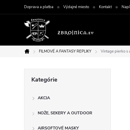
Prejsť
Doprava a platba
Výdajné miesto
Kontakt
Napí
na
obsah
FILMOVÉ A FANTASY REPLIKY
Vintage pierko
Domov
B
Preskočiť
Kategórie
kategórie
o
AKCIA
č
NOŽE, SEKERY A OUTDOOR
n
AIRSOFTOVÉ MASKY