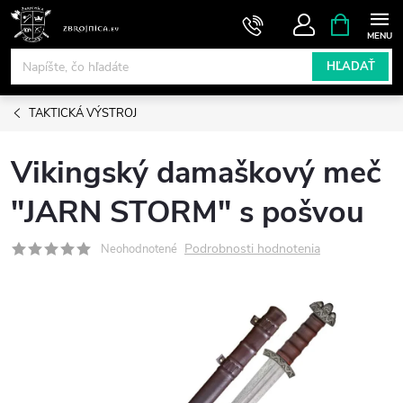
Prejsť
NÁKUPN
KOŠÍK
na
obsah
HĽADAŤ
TAKTICKÁ VÝSTROJ
Vikingský damaškový meč
"JARN STORM" s pošvou
Podrobnosti hodnotenia
Neohodnotené