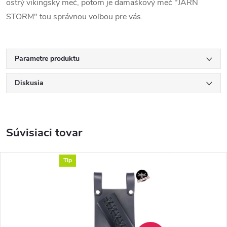
ostrý vikingský meč, potom je damaškový meč "JARN
STORM" tou správnou voľbou pre vás.
Parametre produktu
Diskusia
Súvisiaci tovar
Tip