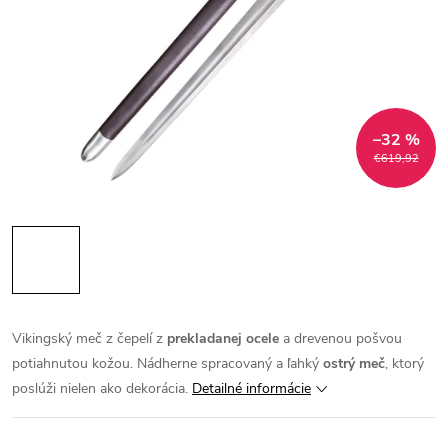
–32 %
€619,92
Vikingský meč z čepelí z
prekladanej ocele
a drevenou pošvou
potiahnutou kožou. Nádherne spracovaný a ľahký
ostrý meč
, ktorý
poslúži nielen ako dekorácia.
Detailné informácie