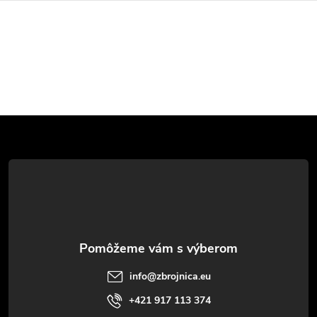
Z
á
p
ä
t
info
@
zbrojnica.eu
i
+421 917 113 374