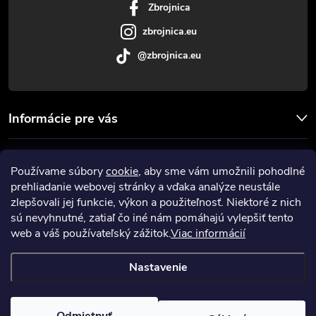
Zbrojnica
e
zbrojnica.eu
@zbrojnica.eu
Informácie pre vás
Facebook
Používame súbory
cookie
, aby sme vám umožnili pohodlné
prehliadanie webovej stránky a vďaka analýze neustále
Prijímame online platby
zlepšovali jej funkcie, výkon a použiteľnosť. Niektoré z nich
sú nevyhnutné, zatiaľ čo iné nám pomáhajú vylepšiť tento
web a váš používateľský zážitok.
Viac informácií
Nastavenie
Copyright 2026
Zbrojnica
. Všetky práva vyhradené.
Upraviť nastavenie
cookies