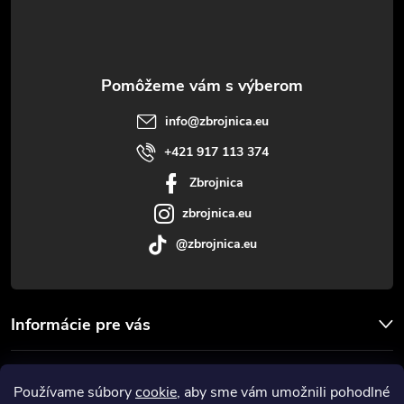
p
ä
t
info
@
zbrojnica.eu
i
+421 917 113 374
Zbrojnica
e
zbrojnica.eu
@zbrojnica.eu
Informácie pre vás
Facebook
Používame súbory
cookie
, aby sme vám umožnili pohodlné