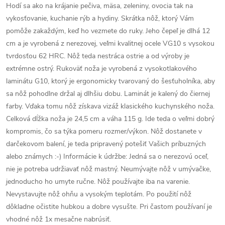
Hodí sa ako na krájanie pečiva, mäsa, zeleniny, ovocia tak na
vykosťovanie, kuchanie rýb a hydiny. Skrátka nôž, ktorý Vám
pomôže zakaždým, keď ho vezmete do ruky. Jeho čepeľ je dlhá 12
cm a je vyrobená z nerezovej, veľmi kvalitnej ocele VG10 s vysokou
tvrdosťou 62 HRC. Nôž teda nestráca ostrie a od výroby je
extrémne ostrý. Rukoväť noža je vyrobená z vysokotlakového
laminátu G10, ktorý je ergonomicky tvarovaný do šesťuholníka, aby
sa nôž pohodlne držal aj dlhšiu dobu. Laminát je kalený do čiernej
farby. Vďaka tomu nôž získava vizáž klasického kuchynského noža.
Celková dĺžka noža je 24,5 cm a váha 115 g. Ide teda o veľmi dobrý
kompromis, čo sa týka pomeru rozmer/výkon. Nôž dostanete v
darčekovom balení, je teda pripravený potešiť Vašich príbuzných
alebo známych :-) Informácie k údržbe: Jedná sa o nerezovú oceľ,
nie je potreba udržiavať nôž mastný. Neumývajte nôž v umývačke,
jednoducho ho umyte ručne. Nôž používajte iba na varenie.
Nevystavujte nôž ohňu a vysokým teplotám. Po použití nôž
dôkladne očistite hubkou a dobre vysušte. Pri častom používaní je
vhodné nôž 1x mesačne nabrúsiť.