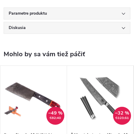
Parametre produktu
Diskusia
–49 %
–32 %
€82,40
€123,61