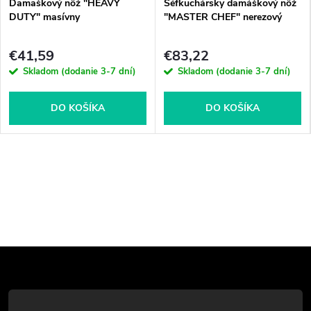
Damaškový nôž "HEAVY
Šéfkuchársky damáškový nôž
DUTY" masívny
"MASTER CHEF" nerezový
€41,59
€83,22
Skladom (dodanie 3-7 dní)
Skladom (dodanie 3-7 dní)
DO KOŠÍKA
DO KOŠÍKA
Z
á