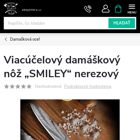
Prejsť
NÁKUPN
KOŠÍK
na
obsah
HĽADAŤ
Damašková oceľ
Viacúčelový damáškový
nôž „SMILEY“ nerezový
Podrobnosti hodnotenia
Neohodnotené