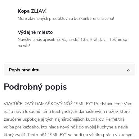
Kopa ZLIAV!
More zľavnených produktov za bezkonkurenčnú cenu!
Výdajné miesto
Navštívte nás aj osobne: Vajnorská 135, Bratislava. Tešíme sa
na vás!
Popis produktu
Podrobný popis
VIACÚČELOVÝ DAMAŠKOVÝ NÔŽ "SMILEY" Predstavujeme Vám
našu novú luxusnú sériu kuchynských damaškových nožov, ktoré
zaručene uspokoja aj tých najnáročnejších kuchárov. Perfektná
voľba pre každého, kto hľadá nový nôž do svojej kuchyne a nevie
ktorý zvoliť. Tento nôž "SMILEY" sa hodí na všetku prácu v kuchyni.