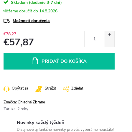
Skladom (dodanie 3-7 dní)
14.8.2026
Možnosti doručenia
€78,27
€57,87
Jednotková
cena:
PRIDAŤ DO KOŠÍKA
Opýtať sa
Strážiť
Zdieľať
Značka:
Chladné Zbrane
Záruka
:
2 roky
Novinky každý týždeň
Dizajnové aj funkčné novinky pre vás vyberáme neustále!