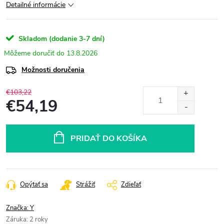
Detailné informácie
Skladom (dodanie 3-7 dní)
13.8.2026
Možnosti doručenia
€103,22
€54,19
Jednotková
cena:
PRIDAŤ DO KOŠÍKA
Opýtať sa
Strážiť
Zdieľať
Značka:
Y
Záruka
:
2 roky