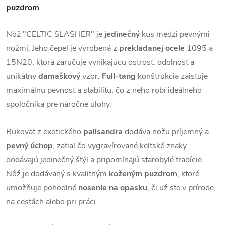
puzdrom
Nôž "CELTIC SLASHER" je
jedinečný
kus medzi pevnými
nožmi. Jeho čepeľ je vyrobená z
prekladanej ocele
1095 a
15N20, ktorá zaručuje vynikajúcu ostrosť, odolnosť a
unikátny
damaškový
vzor.
Full-tang
konštrukcia zaisťuje
maximálnu pevnosť a stabilitu, čo z neho robí ideálneho
spoločníka pre náročné úlohy.
Rukoväť z exotického
palisandra
dodáva nožu príjemný a
pevný úchop
, zatiaľ čo vygravírované keltské znaky
dodávajú jedinečný štýl a pripomínajú starobylé tradície.
Nôž je dodávaný s kvalitným
koženým puzdrom
, ktoré
umožňuje pohodlné
nosenie na opasku
, či už ste v prírode,
na cestách alebo pri práci.