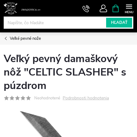
Prejsť
NÁKUPN
KOŠÍK
na
obsah
HĽADAŤ
Veľké pevné nože
Veľký pevný damaškový
nôž "CELTIC SLASHER" s
púzdrom
Podrobnosti hodnotenia
Neohodnotené