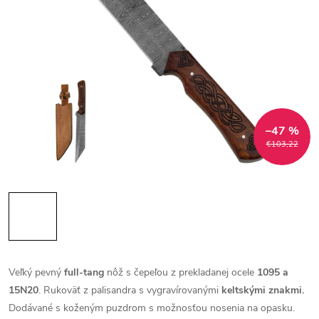
–47 %
€103,22
Veľký pevný
full-tang
nôž s čepeľou z prekladanej ocele
1095 a
15N20
. Rukoväť z palisandra s vygravírovanými
keltskými znakmi.
Dodávané s koženým puzdrom s možnosťou nosenia na opasku.