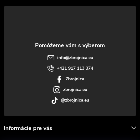
á
p
ä
t
info
@
zbrojnica.eu
i
+421 917 113 374
Zbrojnica
e
zbrojnica.eu
@zbrojnica.eu
Informácie pre vás