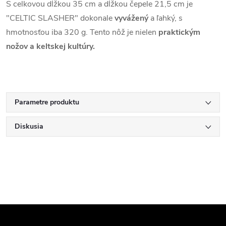
S celkovou dĺžkou 35 cm a dĺžkou čepele 21,5 cm je
"CELTIC SLASHER" dokonale
vyvážený
a ľahký, s
hmotnosťou iba 320 g. Tento nôž je nielen
praktickým
nožov a keltskej kultúry.
Parametre produktu
Diskusia
Z