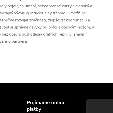
koly bojových umení, sebaobranné kurzy, vojenský a
olicajný výcvik aj individuálny tréning. Umožňuje
ezpečne rozvíjať zručnosti, zlepšovať koordináciu a
svojiť si správne návyky pri práci s bojovým nožom, a
o bez obáv z poškodenia drahých replík či zranení
paring partnera.
Prijímame online
platby