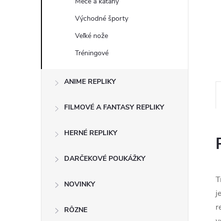
Meče a katany
Východné športy
Veľké nože
Tréningové
ANIME REPLIKY
FILMOVÉ A FANTASY REPLIKY
HERNÉ REPLIKY
DARČEKOVÉ POUKÁŽKY
T
NOVINKY
j
r
RÔZNE