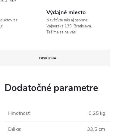
ka
:
2 roky
Výdajné miesto
oduktov za
Navštívte nás aj osobne:
u!
Vajnorská 135, Bratislava.
Tešíme sa na vás!
DISKUSIA
Dodatočné parametre
Hmotnosť
:
0.25 kg
Délka
:
33,5 cm