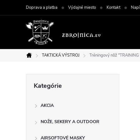
Prejsť
Doprava a platba
Výdajné miesto
Kontakt
Napí
na
obsah
TAKTICKÁ VÝSTROJ
Tréningový nôž "TRAININ
Domov
B
Preskočiť
Kategórie
kategórie
o
AKCIA
č
NOŽE, SEKERY A OUTDOOR
n
AIRSOFTOVÉ MASKY