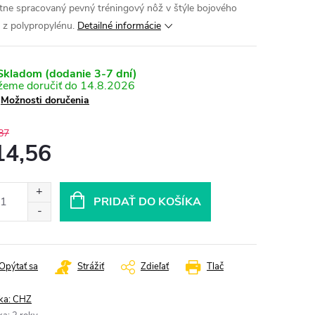
itne spracovaný pevný tréningový nôž v štýle bojového
 z polypropylénu.
Detailné informácie
kladom (dodanie 3-7 dní)
14.8.2026
Možnosti doručenia
87
14,56
otková
:
PRIDAŤ DO KOŠÍKA
Opýtať sa
Strážiť
Zdieľať
Tlač
ka:
CHZ