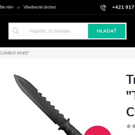
+421 917
šte nám
Všeobecné obchodné podmienky
Podmienky ochrany osob
HĽADAŤ
G COMBAT KNIFE"
T
"
C