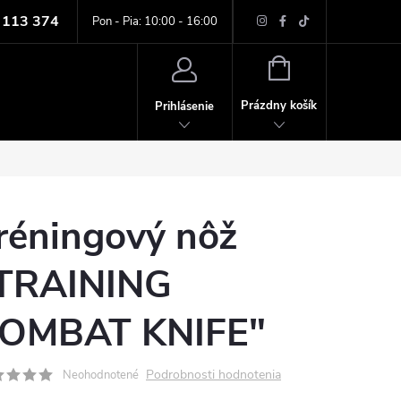
 113 374
ných údajov
Pon - Pia: 10:00 - 16:00
NÁKUPNÝ
KOŠÍK
Prázdny košík
Prihlásenie
réningový nôž
TRAINING
OMBAT KNIFE"
Podrobnosti hodnotenia
Neohodnotené