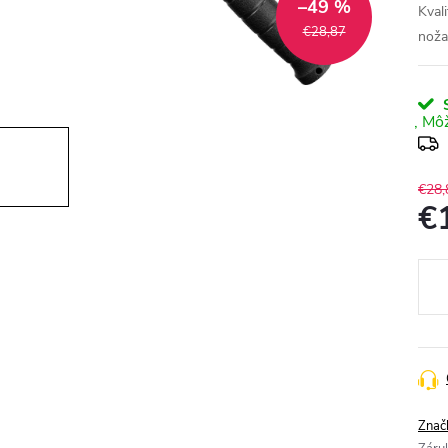
–49 %
Kval
€28,87
noža
S
€28,
€
Jedn
cena
Znač