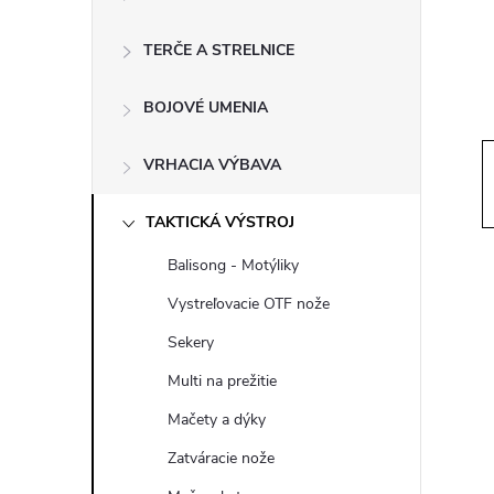
ý
p
TERČE A STRELNICE
a
BOJOVÉ UMENIA
n
VRHACIA VÝBAVA
e
TAKTICKÁ VÝSTROJ
Balisong - Motýliky
l
Vystreľovacie OTF nože
Sekery
Multi na prežitie
Mačety a dýky
Zatváracie nože