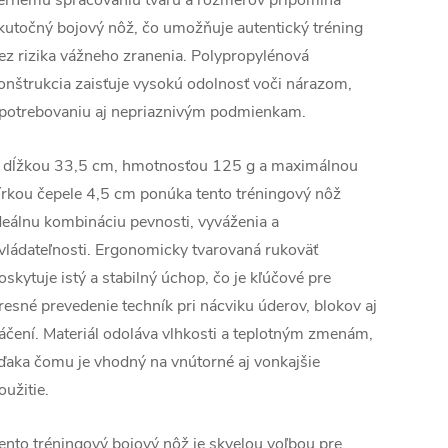
ernému spracovaniu tvaru a rozmerov pripomína
kutočný bojový nôž, čo umožňuje autentický tréning
ez rizika vážneho zranenia. Polypropylénová
onštrukcia zaisťuje vysokú odolnosť voči nárazom,
potrebovaniu aj nepriaznivým podmienkam.
 dĺžkou 33,5 cm, hmotnosťou 125 g a maximálnou
írkou čepele 4,5 cm ponúka tento tréningový nôž
deálnu kombináciu pevnosti, vyváženia a
vládateľnosti. Ergonomicky tvarovaná rukoväť
oskytuje istý a stabilný úchop, čo je kľúčové pre
resné prevedenie techník pri nácviku úderov, blokov aj
áčení. Materiál odoláva vlhkosti a teplotným zmenám,
ďaka čomu je vhodný na vnútorné aj vonkajšie
oužitie.
ento tréningový bojový nôž je skvelou voľbou pre