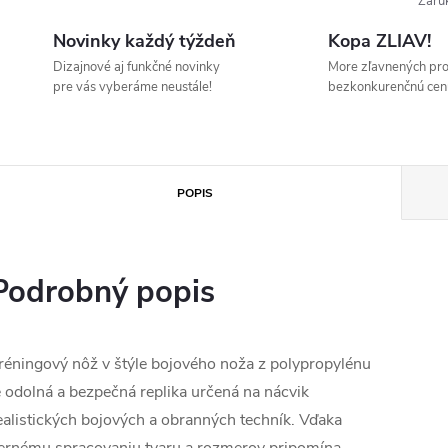
Záru
Novinky každý týždeň
Kopa ZLIAV!
Dizajnové aj funkčné novinky
More zľavnených pr
pre vás vyberáme neustále!
bezkonkurenčnú cen
POPIS
Podrobný popis
réningový nôž v štýle bojového noža z polypropylénu
e odolná a bezpečná replika určená na nácvik
ealistických bojových a obranných techník. Vďaka