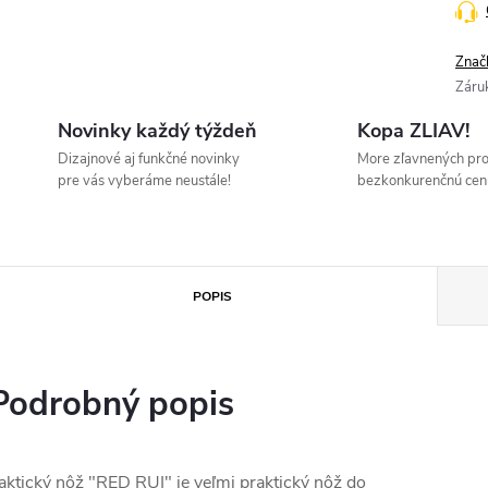
Znač
Záru
Novinky každý týždeň
Kopa ZLIAV!
Dizajnové aj funkčné novinky
More zľavnených pr
pre vás vyberáme neustále!
bezkonkurenčnú cen
POPIS
Podrobný popis
aktický nôž "RED RUI" je veľmi praktický nôž do