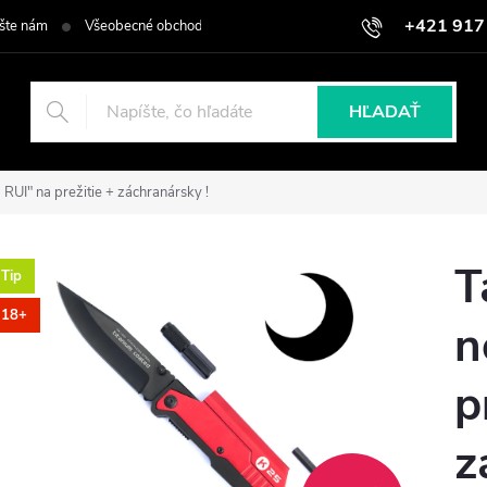
+421 917
šte nám
Všeobecné obchodné podmienky
Podmienky ochrany osob
HĽADAŤ
 RUI" na prežitie + záchranársky !
T
Tip
18+
n
p
z