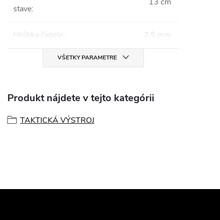
13 cm
stave
:
Hrúbka čepele
:
2,5 mm
VŠETKY PARAMETRE
Produkt nájdete v tejto kategórii
TAKTICKÁ VÝSTROJ