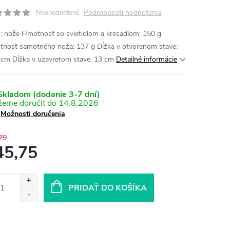
Podrobnosti hodnotenia
Neohodnotené
: nože Hmotnosť so svietidlom a kresadlom: 150 g
nosť samotného noža: 137 g Dĺžka v otvorenom stave:
 cm Dĺžka v uzavretom stave: 13 cm
Detailné informácie
kladom (dodanie 3-7 dní)
14.8.2026
Možnosti doručenia
79
45,75
otková
:
PRIDAŤ DO KOŠÍKA