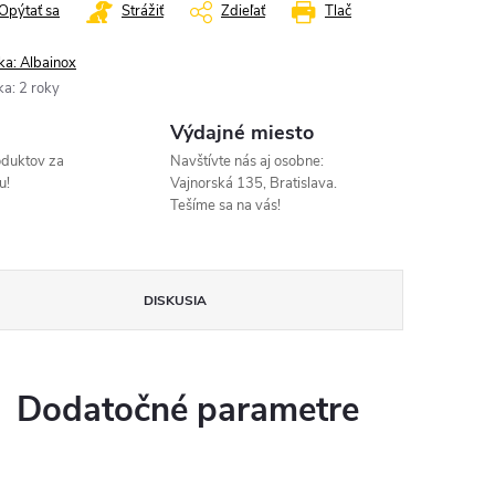
Opýtať sa
Strážiť
Zdieľať
Tlač
ka:
Albainox
ka
:
2 roky
Výdajné miesto
oduktov za
Navštívte nás aj osobne:
u!
Vajnorská 135, Bratislava.
Tešíme sa na vás!
DISKUSIA
Dodatočné parametre