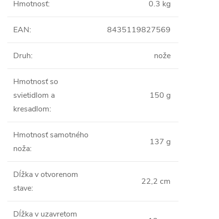
Hmotnosť
:
0.3 kg
EAN
:
8435119827569
Druh
:
nože
Hmotnosť so
svietidlom a
150 g
kresadlom
:
Hmotnosť samotného
137 g
noža
:
Dĺžka v otvorenom
22,2 cm
stave
:
Dĺžka v uzavretom