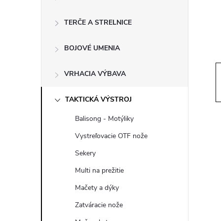
ý
p
TERČE A STRELNICE
a
BOJOVÉ UMENIA
n
VRHACIA VÝBAVA
e
TAKTICKÁ VÝSTROJ
Balisong - Motýliky
l
Vystreľovacie OTF nože
Sekery
Multi na prežitie
Mačety a dýky
Zatváracie nože