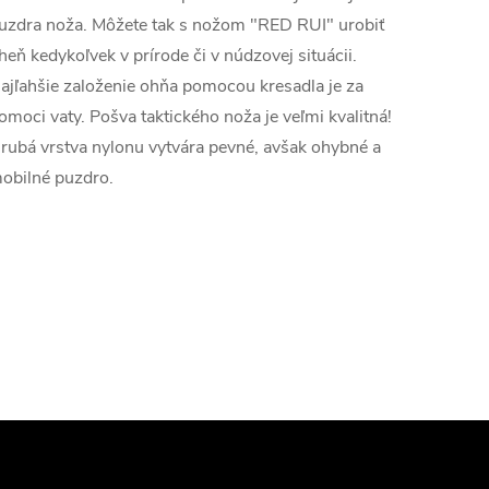
uzdra noža. Môžete tak s nožom "RED RUI" urobiť
heň kedykoľvek v prírode či v núdzovej situácii.
ajľahšie založenie ohňa pomocou kresadla je za
omoci vaty. Pošva taktického noža je veľmi kvalitná!
rubá vrstva nylonu vytvára pevné, avšak ohybné a
obilné puzdro.