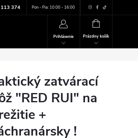
 113 374
ných údajov
Pon - Pia: 10:00 - 16:00
NÁKUPNÝ
KOŠÍK
Prázdny košík
Prihlásenie
aktický zatvárací
ôž "RED RUI" na
režitie +
áchranársky !