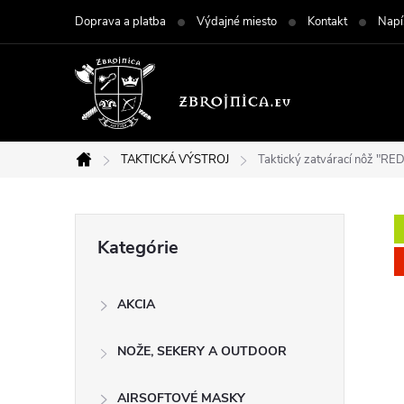
Prejsť
Doprava a platba
Výdajné miesto
Kontakt
Napí
na
obsah
TAKTICKÁ VÝSTROJ
Taktický zatvárací nôž "RED
Domov
B
Preskočiť
Kategórie
kategórie
o
AKCIA
č
NOŽE, SEKERY A OUTDOOR
n
AIRSOFTOVÉ MASKY