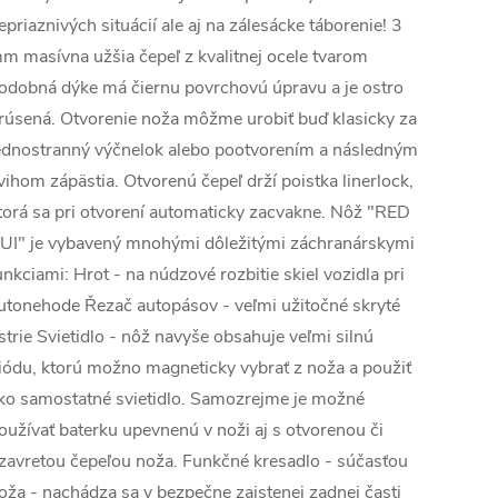
epriaznivých situácií ale aj na zálesácke táborenie! 3
m masívna užšia čepeľ z kvalitnej ocele tvarom
odobná dýke má čiernu povrchovú úpravu a je ostro
rúsená. Otvorenie noža môžme urobiť buď klasicky za
ednostranný výčnelok alebo pootvorením a následným
vihom zápästia. Otvorenú čepeľ drží poistka linerlock,
torá sa pri otvorení automaticky zacvakne. Nôž "RED
UI" je vybavený mnohými dôležitými záchranárskymi
unkciami: Hrot - na núdzové rozbitie skiel vozidla pri
utonehode Řezač autopásov - veľmi užitočné skryté
strie Svietidlo - nôž navyše obsahuje veľmi silnú
iódu, ktorú možno magneticky vybrať z noža a použiť
ko samostatné svietidlo. Samozrejme je možné
oužívať baterku upevnenú v noži aj s otvorenou či
zavretou čepeľou noža. Funkčné kresadlo - súčasťou
oža - nachádza sa v bezpečne zaistenej zadnej časti