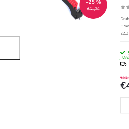
–25 %
€61,79
Druh
Hmot
22,2
S
€61,
€
Jedn
cena