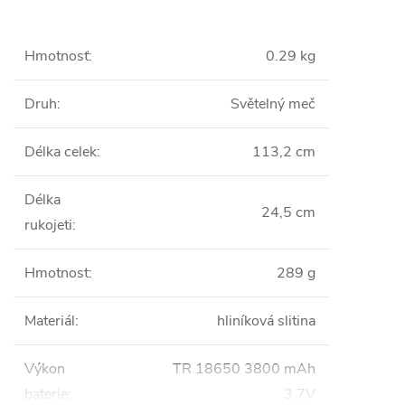
Hmotnosť
:
0.29 kg
Druh
:
Světelný meč
Délka celek
:
113,2 cm
Délka
24,5 cm
rukojeti
:
Hmotnost
:
289 g
Materiál
:
hliníková slitina
Výkon
TR 18650 3800 mAh
baterie
:
3.7V