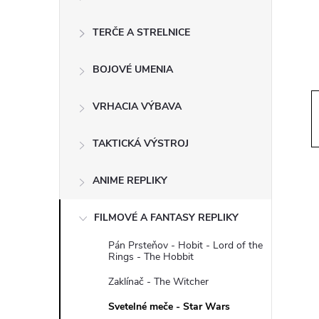
ý
p
TERČE A STRELNICE
a
BOJOVÉ UMENIA
n
VRHACIA VÝBAVA
e
TAKTICKÁ VÝSTROJ
l
ANIME REPLIKY
FILMOVÉ A FANTASY REPLIKY
Pán Prsteňov - Hobit - Lord of the
Rings - The Hobbit
Zaklínač - The Witcher
Svetelné meče - Star Wars