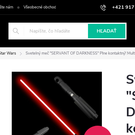
+421 917
šte nám
Všeobecné obchodné podmienky
Podmienky ochrany osob
HĽADAŤ
Star Wars
Svetelný meč "SERVANT OF DARKNESS" Plne kontaktný! Multi-
S
"
D
k