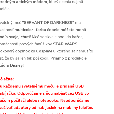
tredným a tichým módom
, ktorý ocenia najmä
odičia.
vetelný meč
"SERVANT OF DARKNESS"
má
lastnosť
multicolor
-
farbu čepele môžete meniť
odľa svojej chuti!
Meč sa skvele hodí do každej
omácnosti pravých fanúšikov
STAR WARS
.
okonalý doplnok ku
Cosplayi
u ktorého sa nemusíte
áť, že by sa len tak poškodil.
Priamo z produkcie
túdia Disney!
ôležité:
u každému svetelnému meču je pridaná USB
abíjačka. Odporúčame s ňou nabíjať cez USB vo
ašom počítači alebo notebooku. Neodporúčame
yužívať adaptéry od nabíjačiek na mobilný telefón.