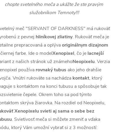
chopte svetelného meča a ukážte že ste pravým
služobníkom Temnoty!!!
vetelný meč "SERVANT OF DARKNESS" má rukoväť
yrobenú z pevnej
hliníkovej zliatiny
. Rukoväť meča je
etailne prepracovaná a oplýva
originálnym dizajnom
 čiernej farbe. Ide o model
Xenopixel
, čo je
lacnejší
ariant z našich stránok už známeho
Neopixelu
. Verzia
enopixel používa
rovnaký tubus
ako jeho drahšie
vojča. Vnútri rukoväte sa nachádza
kontakt
, ktorý
eaguje s kontaktom na konci tubusu a spôsobuje tak
ozsvietenie čepele. Okrem toho sa pod týmto
ontaktom skrýva žiarovka. Na rozdiel od Neopixelu,
ukoväť Xenopixelu svieti aj sama o sebe bez
ubusu
. Svietivosť meča si môžete zmeniť a vďaka
ódu, ktorý Vám umožní vybrať si z 3 možností: