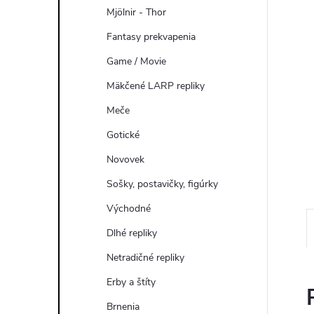
Mjölnir - Thor
Fantasy prekvapenia
Game / Movie
Mäkčené LARP repliky
Meče
Gotické
Novovek
Sošky, postavičky, figúrky
Východné
Dlhé repliky
Netradičné repliky
Erby a štíty
Brnenia