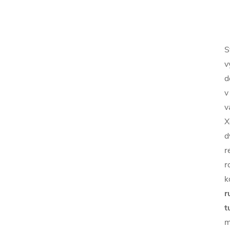
S
v
d
v
v
X
d
r
r
k
r
t
m