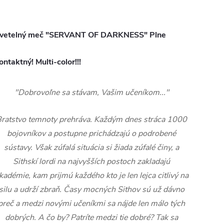
vetelný meč "SERVANT OF DARKNESS" Plne
ontaktný! Multi-color!!!
"Dobrovoľne sa stávam, Vašim učeníkom..."
ratstvo temnoty prehráva. Každým dnes stráca 1000
bojovníkov a postupne prichádzajú o podrobené
sústavy. Však zúfalá situácia si žiada zúfalé činy, a
Sithskí lordi na najvyšších postoch zakladajú
kadémie, kam prijmú každého kto je len lejca citlivý na
silu a udrží zbraň. Časy mocných Sithov sú už dávno
preč a medzi novými učeníkmi sa nájde len málo tých
dobrých. A čo by? Patríte medzi tie dobré? Tak sa