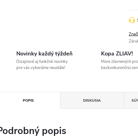
Znač
Záru
Novinky každý týždeň
Kopa ZLIAV!
Dizajnové aj funkčné novinky
More zľavnených pr
pre vás vyberáme neustále!
bezkonkurenčnú cen
POPIS
DISKUSIA
SÚ
Podrobný popis