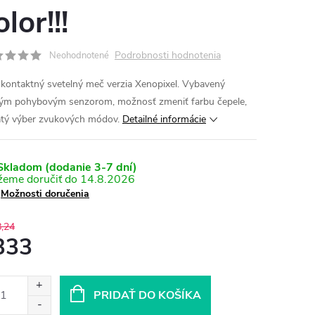
olor!!!
Podrobnosti hodnotenia
Neohodnotené
 kontaktný svetelný meč verzia Xenopixel. Vybavený
ivým pohybovým senzorom, možnosť zmeniť farbu čepele,
tý výber zvukových módov.
Detailné informácie
kladom (dodanie 3-7 dní)
14.8.2026
Možnosti doručenia
,24
333
otková
:
PRIDAŤ DO KOŠÍKA