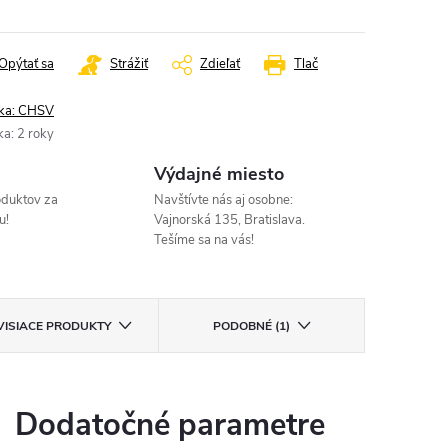
Opýtať sa
Strážiť
Zdieľať
Tlač
ka:
CHSV
ka
:
2 roky
Výdajné miesto
oduktov za
Navštívte nás aj osobne:
u!
Vajnorská 135, Bratislava.
Tešíme sa na vás!
VISIACE PRODUKTY
PODOBNÉ (1)
Dodatočné parametre