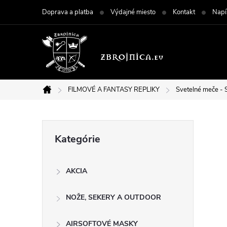
Prejsť
Doprava a platba
Výdajné miesto
Kontakt
Napí
na
obsah
FILMOVÉ A FANTASY REPLIKY
Svetelné meče - 
Domov
B
Preskočiť
Kategórie
kategórie
o
AKCIA
č
NOŽE, SEKERY A OUTDOOR
n
AIRSOFTOVÉ MASKY