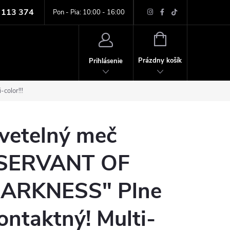
 113 374
ných údajov
Pon - Pia: 10:00 - 16:00
NÁKUPNÝ
KOŠÍK
Prázdny košík
Prihlásenie
color!!!
vetelný meč
SERVANT OF
ARKNESS" Plne
ontaktný! Multi-