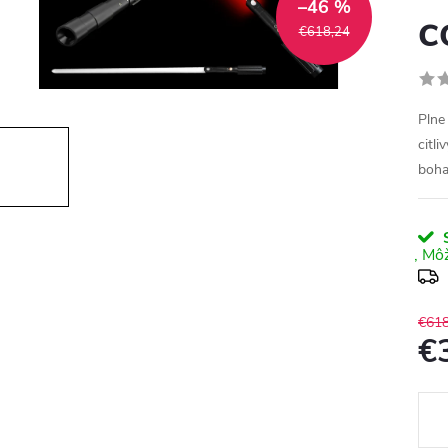
–46 %
c
€618,24
Plne
citl
boha
S
€618
€
Jedn
cena