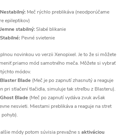
 Nestabilný:
Meč rýchlo preblikáva (neodporúčame
re epileptikov)
 Jemne stabilný:
Slabé blikanie
 Stabilné:
Pevné svietenie
plnou novinkou vo verzii Xenopixel. Je to že si môžete
meniť priamo mód samotného meča. Môžete si vybrať
 týchto módov.
 Blaster Blade
(Meč je po zapnutí zhasnutý a reaguje
en pri stlačení tlačidla, simuluje tak streľbu z Blasteru).
 Ghost Blade
(Meč po zapnutí vydáva zvuk avšak
evne nesvieti. Miestami preblikáva a reaguje na stret
j pohyb).
alšie módy potom súvisia prevažne s
aktiváciou