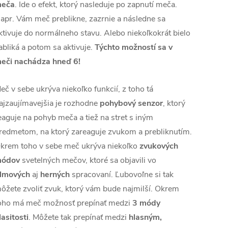
eča
. Ide o efekt, ktorý nasleduje po zapnutí meča.
apr. Vám meč preblikne, zazrnie a následne sa
ktivuje do normálneho stavu. Alebo niekoľkokrát bielo
abliká a potom sa aktivuje.
Týchto možností sa v
eči nachádza hneď 6!
eč v sebe ukrýva niekoľko funkcií, z toho tá
ajzaujímavejšia je rozhodne
pohybový senzor
, ktorý
eaguje na pohyb meča a tiež na stret s iným
redmetom, na ktorý zareaguje zvukom a prebliknutím.
krem toho v sebe meč ukrýva niekoľko
zvukových
ódov
svetelných mečov, ktoré sa objavili vo
ilmových
aj
herných
spracovaní. Ľubovoľne si tak
ôžete zvoliť zvuk, ktorý vám bude najmilší. Okrem
oho má meč možnosť prepínať medzi
3
módy
lasitosti
. Môžete tak prepínať medzi
hlasným,