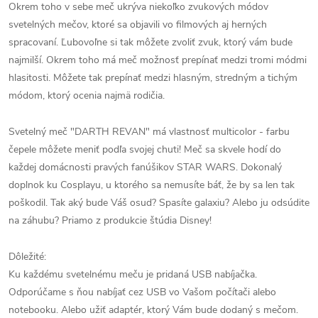
Okrem toho v sebe meč ukrýva niekoľko zvukových módov
svetelných mečov, ktoré sa objavili vo filmových aj herných
spracovaní. Ľubovoľne si tak môžete zvoliť zvuk, ktorý vám bude
najmilší. Okrem toho má meč možnosť prepínať medzi tromi módmi
hlasitosti. Môžete tak prepínať medzi hlasným, stredným a tichým
módom, ktorý ocenia najmä rodičia.
Svetelný meč "DARTH REVAN" má vlastnosť multicolor - farbu
čepele môžete meniť podľa svojej chuti! Meč sa skvele hodí do
každej domácnosti pravých fanúšikov STAR WARS. Dokonalý
doplnok ku Cosplayu, u ktorého sa nemusíte báť, že by sa len tak
poškodil. Tak aký bude Váš osud? Spasíte galaxiu? Alebo ju odsúdite
na záhubu? Priamo z produkcie štúdia Disney!
Dôležité:
Ku každému svetelnému meču je pridaná USB nabíjačka.
Odporúčame s ňou nabíjať cez USB vo Vašom počítači alebo
notebooku. Alebo užiť adaptér, ktorý Vám bude dodaný s mečom.