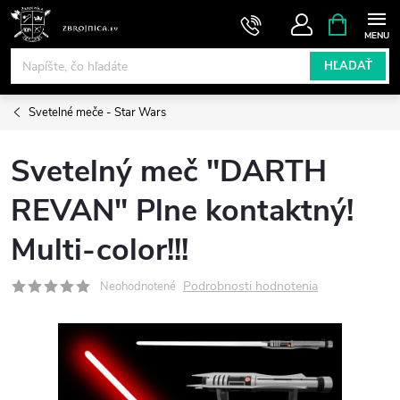
Prejsť
NÁKUPN
KOŠÍK
na
obsah
HĽADAŤ
Svetelné meče - Star Wars
Svetelný meč "DARTH
REVAN" Plne kontaktný!
Multi-color!!!
Podrobnosti hodnotenia
Neohodnotené