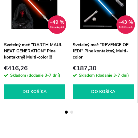
–49 %
–43 %
€824,33
€329,71
Svetelný meč "DARTH MAUL
Svetelný meč "REVENGE OF
NEXT GENERATION" Plne
JEDI" Plne kontaktný, Multi-
kontaktný! Multi-color !!!
color
€416,26
€187,30
Skladom (dodanie 3-7 dní)
Skladom (dodanie 3-7 dní)
DO KOŠÍKA
DO KOŠÍKA