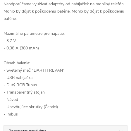
Neodporúčame využívať adaptéry od nabíjačiek na mobilný telefón.
Mohlo by dôjsť k poškodeniu batérie. Mohlo by dôjsť k poškodeniu
batérie.
Maximálne parametre pre napätie:
- 3,7 V
- 0,38 A (380 mAh)
Obsah balenia:
- Svetelný meč "DARTH REVAN"
- USB nabíjačka
- Dutý RGB Tubus
- Transparentný stojan
- Návod
- Upevňujúce skrutky (Červíci)
- Imbus