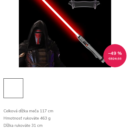
–49 %
€824,33
Celková dĺžka meča 117 cm
Hmotnosť rukoväte 463 g
Dĺžka rukoväte 31 cm