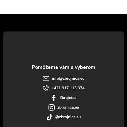
Z
á
p
ä
t
info
@
zbrojnica.eu
i
+421 917 113 374
Zbrojnica
e
zbrojnica.eu
@zbrojnica.eu