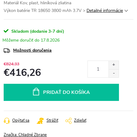
Materiál Kov, plast, hliníková zliatina
Výkon batérie TR 18650 3800 mAh 3.7V
>
Detailné informácie
Skladom (dodanie 3-7 dní)
17.8.2026
Možnosti doručenia
€824,33
€416,26
Jednotková
cena:
PRIDAŤ DO KOŠÍKA
Opýtať sa
Strážiť
Zdieľať
Značka:
Chladné Zbrane