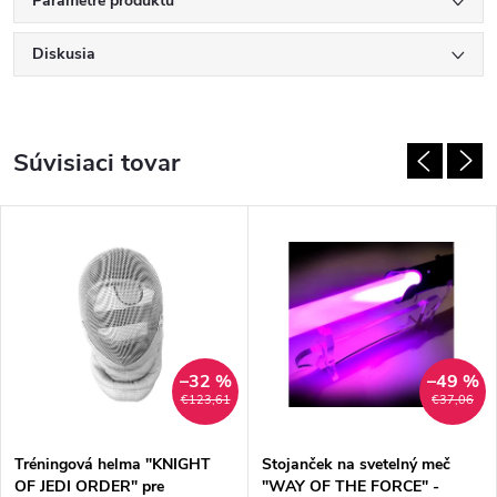
Parametre produktu
Diskusia
Súvisiaci tovar
–32 %
–49 %
€123,61
€37,06
Tréningová helma "KNIGHT
Stojanček na svetelný meč
OF JEDI ORDER" pre
"WAY OF THE FORCE" -