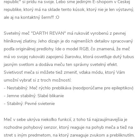
republic" si prídu na svoje. Lebo sme jediným E-shopom v Českej
republike, ktorý má na sklade tento kúsok, ktorý nie je len výstavný,
ale aj na kontaktný šerm!!! :O
Svetelný meč "DARTH REVAN" má rukoväť vyrobenú z pevnej
hliníkovej zliatiny. Jeho dizajn je do najmenších detailov spracovaný
podľa originálnej predlohy. Ide o model RGB, čo znamená, že meč
má vo svojej rukoväti zapojenú žiarovku, ktorá osvetľuje dutý tubus
jasným svetlom a dodáva meču ten správny svetelný efekt.
Svietivosť meča si môžete tiež zmeniť, vďaka módu, ktorý Vám
umožní vybrať si z troch možností:
- Nestabilný: Meč rýchlo preblikáva (neodporúčame pre epileptikov)
- Jemne stabilný: Slabé blikanie
- Stabilný: Pevné svietenie
Meč v sebe ukrýva niekoľko funkcií, z toho tá najzaujímavejšia je
rozhodne pohybový senzor, ktorý reaguje na pohyb meča a tiež na
stret s iným predmetom, na ktorý zareaguje zvukom a prebliknutím.