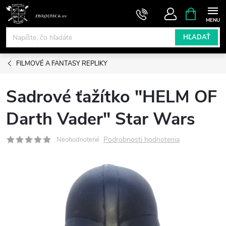
Prejsť
NÁKUPN
KOŠÍK
na
obsah
HĽADAŤ
FILMOVÉ A FANTASY REPLIKY
Sadrové ťažítko "HELM OF
Darth Vader" Star Wars
Podrobnosti hodnotenia
Neohodnotené