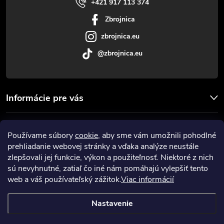
i
+421 917 113 374
Zbrojnica
e
zbrojnica.eu
@zbrojnica.eu
Informácie pre vás
Facebook
Používame súbory
cookie
, aby sme vám umožnili pohodlné
prehliadanie webovej stránky a vďaka analýze neustále
Prijímame online platby
zlepšovali jej funkcie, výkon a použiteľnosť. Niektoré z nich
sú nevyhnutné, zatiaľ čo iné nám pomáhajú vylepšiť tento
web a váš používateľský zážitok.
Viac informácií
Nastavenie
Copyright 2026
Zbrojnica
. Všetky práva vyhradené.
Upraviť nastavenie