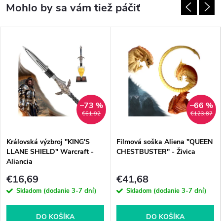
–73 %
–66 %
€61,92
€123,87
Kráľovská výzbroj "KING'S
Filmová soška Aliena "QUEEN
LLANE SHIELD" Warcraft -
CHESTBUSTER" - Živica
Aliancia
€16,69
€41,68
Skladom (dodanie 3-7 dní)
Skladom (dodanie 3-7 dní)
DO KOŠÍKA
DO KOŠÍKA