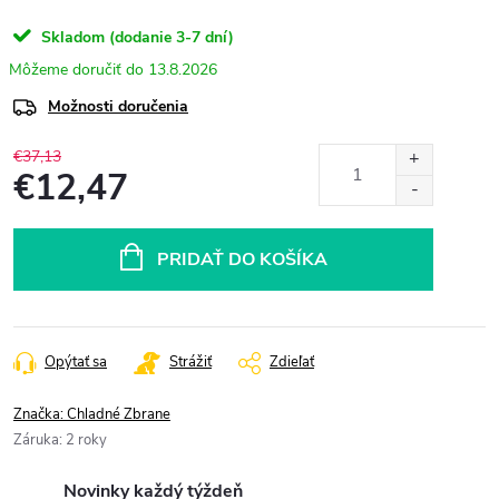
Skladom (dodanie 3-7 dní)
13.8.2026
Možnosti doručenia
€37,13
€12,47
Jednotková
cena:
PRIDAŤ DO KOŠÍKA
Opýtať sa
Strážiť
Zdieľať
Značka:
Chladné Zbrane
Záruka
:
2 roky
Novinky každý týždeň