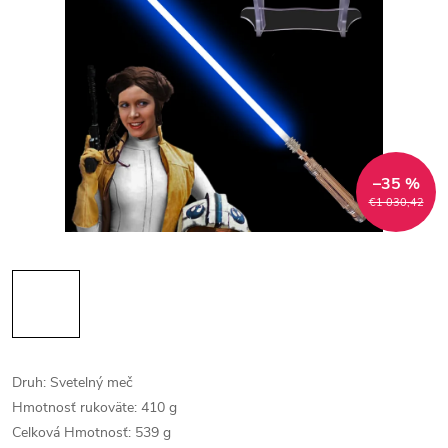
–35 %
€1 030,42
Druh: Svetelný meč
Hmotnosť rukoväte: 410 g
Celková Hmotnosť: 539 g