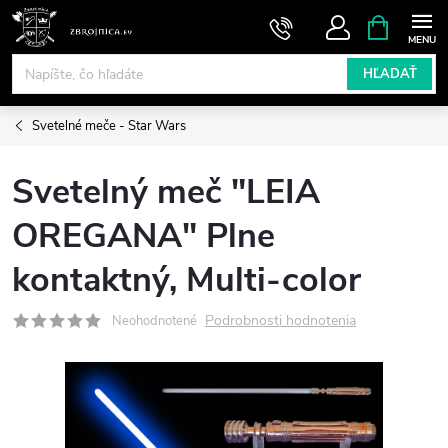
Prejsť
NÁKUPN
KOŠÍK
na
obsah
HĽADAŤ
Svetelné meče - Star Wars
Svetelný meč "LEIA
OREGANA" Plne
kontaktný, Multi-color
Podrobnosti hodnotenia
Neohodnotené