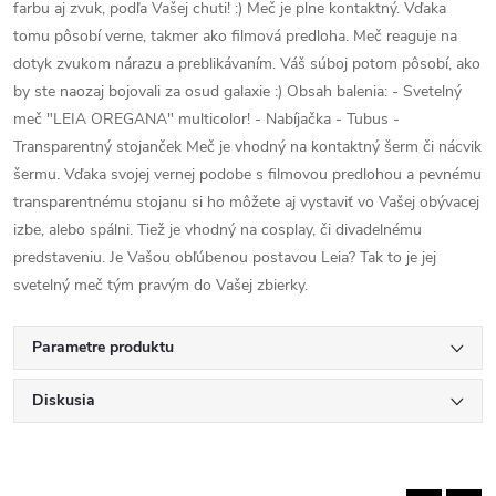
farbu aj zvuk, podľa Vašej chuti! :) Meč je plne kontaktný. Vďaka
tomu pôsobí verne, takmer ako filmová predloha. Meč reaguje na
dotyk zvukom nárazu a preblikávaním. Váš súboj potom pôsobí, ako
by ste naozaj bojovali za osud galaxie :) Obsah balenia: - Svetelný
meč "LEIA OREGANA" multicolor! - Nabíjačka - Tubus -
Transparentný stojanček Meč je vhodný na kontaktný šerm či nácvik
šermu. Vďaka svojej vernej podobe s filmovou predlohou a pevnému
transparentnému stojanu si ho môžete aj vystaviť vo Vašej obývacej
izbe, alebo spálni. Tiež je vhodný na cosplay, či divadelnému
predstaveniu. Je Vašou obľúbenou postavou Leia? Tak to je jej
svetelný meč tým pravým do Vašej zbierky.
Parametre produktu
Diskusia