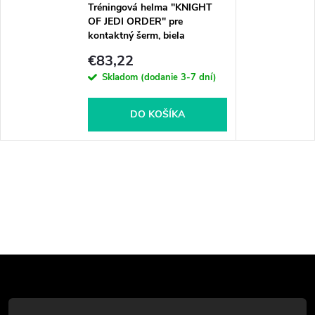
Tréningová helma "KNIGHT
OF JEDI ORDER" pre
kontaktný šerm, biela
€83,22
Skladom (dodanie 3-7 dní)
DO KOŠÍKA
Z
á