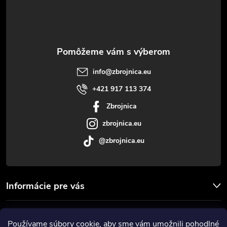
p
ä
t
info
@
zbrojnica.eu
i
+421 917 113 374
Zbrojnica
e
zbrojnica.eu
@zbrojnica.eu
Informácie pre vás
Facebook
Používame súbory
cookie
, aby sme vám umožnili pohodlné