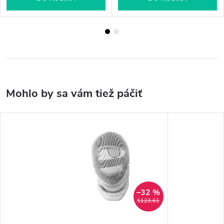
–32 %
€123,61