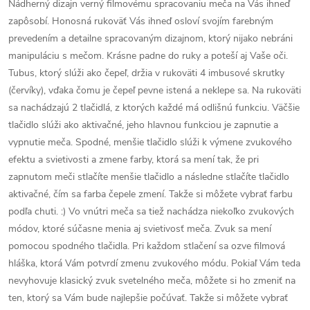
Nádherný dizajn verný filmovému spracovaniu meča na Vás ihneď
zapôsobí. Honosná rukoväť Vás ihneď osloví svojím farebným
prevedením a detailne spracovaným dizajnom, ktorý nijako nebráni
manipuláciu s mečom. Krásne padne do ruky a poteší aj Vaše oči.
Tubus, ktorý slúži ako čepeľ, držia v rukoväti 4 imbusové skrutky
(červíky), vďaka čomu je čepeľ pevne istená a neklepe sa. Na rukoväti
sa nachádzajú 2 tlačidlá, z ktorých každé má odlišnú funkciu. Väčšie
tlačidlo slúži ako aktivačné, jeho hlavnou funkciou je zapnutie a
vypnutie meča. Spodné, menšie tlačidlo slúži k výmene zvukového
efektu a svietivosti a zmene farby, ktorá sa mení tak, že pri
zapnutom meči stlačíte menšie tlačidlo a následne stlačíte tlačidlo
aktivačné, čím sa farba čepele zmení. Takže si môžete vybrať farbu
podľa chuti. :) Vo vnútri meča sa tiež nachádza niekoľko zvukových
módov, ktoré súčasne menia aj svietivosť meča. Zvuk sa mení
pomocou spodného tlačidla. Pri každom stlačení sa ozve filmová
hláška, ktorá Vám potvrdí zmenu zvukového módu. Pokiaľ Vám teda
nevyhovuje klasický zvuk svetelného meča, môžete si ho zmeniť na
ten, ktorý sa Vám bude najlepšie počúvať. Takže si môžete vybrať