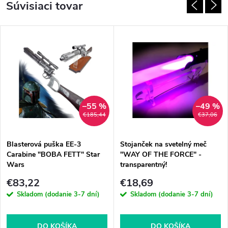
Súvisiaci tovar
–55 %
–49 %
€185,44
€37,06
Blasterová puška EE-3
Stojanček na svetelný meč
Carabine "BOBA FETT" Star
"WAY OF THE FORCE" -
Wars
transparentný!
€83,22
€18,69
Skladom (dodanie 3-7 dní)
Skladom (dodanie 3-7 dní)
DO KOŠÍKA
DO KOŠÍKA