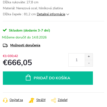
Dĺžka rukoväte: 27,8 cm
Materiál: Nerezová ocel, hliníková zliatina
Dĺžka čepele : 81,2 cm
Detailné informácie
Skladom (dodanie 3-7 dní)
14.8.2026
Možnosti doručenia
€1 030,42
€666,05
Jednotková
cena:
PRIDAŤ DO KOŠÍKA
Opýtať sa
Strážiť
Zdieľať