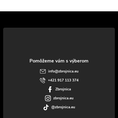
Z
á
p
ä
t
info
@
zbrojnica.eu
i
+421 917 113 374
Zbrojnica
e
zbrojnica.eu
@zbrojnica.eu