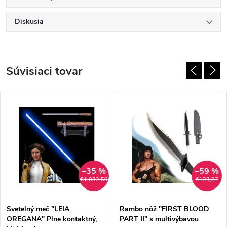
Diskusia
Súvisiaci tovar
–35 %
–59 %
€1 032,59
€123,87
Svetelný meč "LEIA
Rambo nôž "FIRST BLOOD
OREGANA" Plne kontaktný,
PART II" s multivýbavou