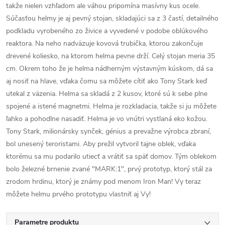
takže nielen vzhľadom ale váhou pripomína masívny kus ocele.
Súčasťou helmy je aj pevný stojan, skladajúci sa z 3 častí, detailného
podkladu vyrobeného zo živice a vyvedené v podobe oblúkového
reaktora. Na neho nadväzuje kovová trubička, ktorou zakončuje
drevené koliesko, na ktorom helma pevne drží. Celý stojan meria 35
cm. Okrem toho že je helma nádherným výstavným kúskom, dá sa
aj nosiť na hlave, vďaka čomu sa môžete cítiť ako Tony Stark keď
utekal z väzenia. Helma sa skladá z 2 kusov, ktoré sú k sebe plne
spojené a istené magnetmi. Helma je rozkladacia, takže si ju môžete
ľahko a pohodlne nasadiť. Helma je vo vnútri vystlaná eko kožou.
Tony Stark, milionársky synček, génius a prevažne výrobca zbraní,
bol unesený teroristami. Aby prežil vytvoril tajne oblek, vďaka
ktorému sa mu podarilo utiecť a vrátiť sa späť domov. Tým oblekom
bolo železné brnenie zvané "MARK:1", prvý prototyp, ktorý stál za
zrodom hrdinu, ktorý je známy pod menom Iron Man! Vy teraz
môžete helmu prvého prototypu vlastniť aj Vy!
Parametre produktu