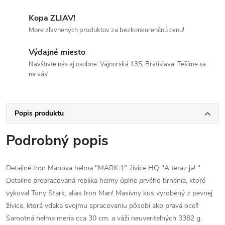
Kopa ZLIAV!
More zľavnených produktov za bezkonkurenčnú cenu!
Výdajné miesto
Navštívte nás aj osobne: Vajnorská 135, Bratislava. Tešíme sa
na vás!
Popis produktu
Podrobný popis
Detailné Iron Manova helma "MARK:1" živice HQ "A teraz ja! "
Detailne prepracovaná replika helmy úplne prvého brnenia, ktoré
vykoval Tony Stark, alias Iron Man! Masívny kus vyrobený z pevnej
živice, ktorá vďaka svojmu spracovaniu pôsobí ako pravá oceľ!
Samotná helma meria cca 30 cm. a váži neuveriteľných 3382 g.