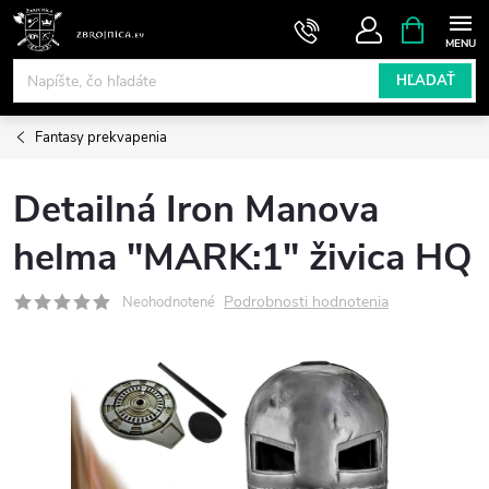
Prejsť
NÁKUPN
KOŠÍK
na
obsah
HĽADAŤ
Fantasy prekvapenia
Detailná Iron Manova
helma "MARK:1" živica HQ
Podrobnosti hodnotenia
Neohodnotené