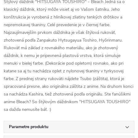
Štýlový dáždnik "HITSUGAYA TOUSHIRO" - Bleach Jedná sa o
klasický dáždnik, ktorý môže visieť aj vo Vašom šatníku. Jeho
konštrukcia je vyrobená z hliníkovej zliatiny tenkých drôtikov a
nepremokavej tkaniny. Celé prevedenie je v čiernej farbe.
Najzaujímavejším prvkom dáždnika je však štýlová rukoväť,
zhotovená podľa Zanpakuto Hytsugayua Toshiro, Hyōrinmaru.
Rukoväť má základ z rovnakého materiálu, ako je zhotovený
dáždnik, k nemu je pripevnená plastová vrstva, ktorá simuluje
menuki v bielej farbe. (Dekorácie pod opletom) rovnako, ako pri
katane sa aj tu nachádza oplet z nylonovej tkaniny v tyrkysovej
farbe. Z prednej strany rukoväti nájdete Tsubo (záštita), ktorá je
spracovaná presne, ako originálna záštita z anime. Na druhom konci
sa nachádza Kashira, tiež zhotovená podľa originálu. Ste fanúšikmi
anime Bleach? So štýlovým dáždnikom "HITSUGAYA TOUSHIRO"
sa dažďa nemusíte báť. :)
Parametre produktu