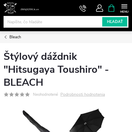
Prejsť
NÁKUPN
KOŠÍK
na
obsah
HĽADAŤ
Bleach
Štýlový dáždnik
"Hitsugaya Toushiro" -
BLEACH
Podrobnosti hodnotenia
Neohodnotené