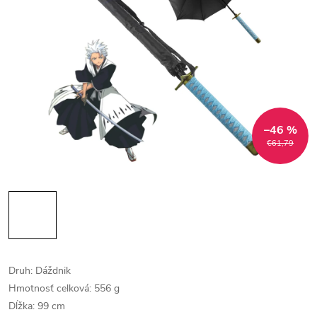
–46 %
€61,79
Druh: Dáždnik
Hmotnosť celková: 556 g
Dĺžka: 99 cm