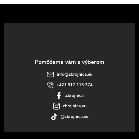
Z
á
p
ä
t
info
@
zbrojnica.eu
i
+421 917 113 374
Zbrojnica
e
zbrojnica.eu
@zbrojnica.eu