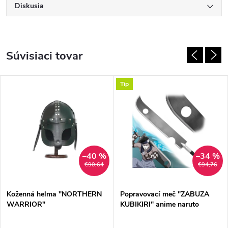
Diskusia
Súvisiaci tovar
Tip
–40 %
–34 %
€90,64
€94,76
Koženná helma "NORTHERN
Popravovací meč "ZABUZA
WARRIOR"
KUBIKIRI" anime naruto