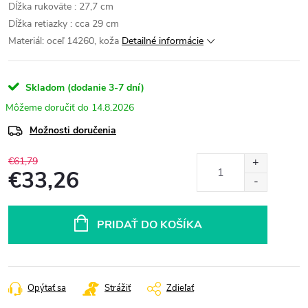
Dĺžka rukoväte : 27,7 cm
Dĺžka retiazky : cca 29 cm
Materiál: oceľ 14260, koža
Detailné informácie
Skladom (dodanie 3-7 dní)
14.8.2026
Možnosti doručenia
€61,79
€33,26
Jednotková
cena:
PRIDAŤ DO KOŠÍKA
Opýtať sa
Strážiť
Zdieľať