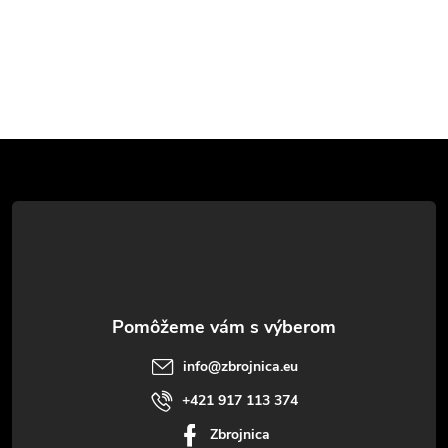
Z
á
p
ä
t
info
@
zbrojnica.eu
i
+421 917 113 374
Zbrojnica