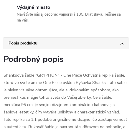
Výdajné miesto
Navštívte nás aj osobne: Vajnorská 135, Bratislava. Tešíme sa
na vás!
Popis produktu
Podrobný popis
Shanksova šable "GRYPHON" - One Piece Úchvatná replika šable,
ktorú vo svete anime One Piece ovláda Ryšavka Shanks. Táto šable
je nielen vizuálne ohromujúca, ale aj dokonalým spôsobom, ako
preniesť kus mágie tohto sveta do Vašej zbierky. Celá šable,
merajúca 95 cm, je svojim dizajnom kombináciou katanovej a
šabľovej estetiky, čím vytvára unikátny a charakteristický vzhľad.
Táto replika sa 1:1 podobá originálnemu dizajnu, čo zaisťuje vernosť
a autenticitu. Rukoväť šable je navrhnutá s dôrazom na pohodlie, a