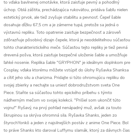
to vďaka bavlnenej omotávke, ktorá zaisťuje pevný a pohodlný
úchop. Oblá záštita, prechádzajúca rukoväťou, pridáva šabľu nielen
estetický prvok, ale tiež zvyšuje stabilitu a pevnosť. Čepeľ šable
dosahuje dĺžku 67,5 cm a je zámerne tupá, pretože sa jedná o
výstavnú repliku. Toto opatrenie zaisťuje bezpečnosť a zároveň
zdôrazňuje pôsobivý dizajn čepele, ktorá je neoddeliteľnou súčasťou
tohto charakteristického meče. Súčasťou tejto repliky je tiež pevná
drevená pošva, ktorá zaisťuje bezpečné uloženie šable a umožňuje
ľahké nosenie. Replika šable "GRYPHON" je ideálnym doplnkom pre
Cosplay, vďaka ktorému môžete vstúpiť do úlohy Ryšavka Shanksa
a cítiť jeho silu a charizma. Pridajte si túto ohromujúcu repliku do
svojej zbierky a nechajte sa uniesť dobrodružstvom sveta One
Piece. Staňte sa súčasťou tohto epického príbehu s týmto
nádherným mečom vo svojej kolekcii. "Prišiel som ukončiť túto
vojnu!" Ryšavý, na prvý pohľad nenápadný muž, avšak za touto
škrupinou sa skrýva ohromná sila. Ryšavka Shanks, jeden zo
štyrochYonkō a jeden z najsilnejších postáv z anime One Piece. Bol
to práve Shanks kto daroval Luffymu slamák, ktorý za dávnych čias