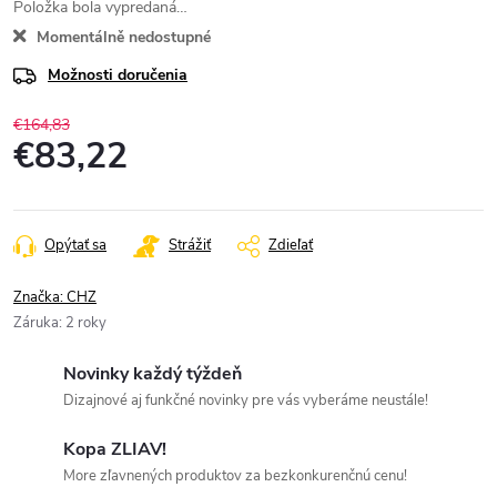
Položka bola vypredaná…
Momentálně nedostupné
Možnosti doručenia
€164,83
€83,22
Jednotková
cena:
Opýtať sa
Strážiť
Zdieľať
Značka:
CHZ
Záruka
:
2 roky
Novinky každý týždeň
Dizajnové aj funkčné novinky pre vás vyberáme neustále!
Kopa ZLIAV!
More zľavnených produktov za bezkonkurenčnú cenu!