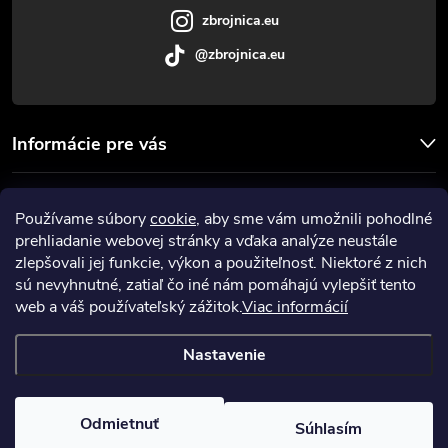
e
zbrojnica.eu
@zbrojnica.eu
Informácie pre vás
Facebook
Používame súbory
cookie
, aby sme vám umožnili pohodlné
prehliadanie webovej stránky a vďaka analýze neustále
Prijímame online platby
zlepšovali jej funkcie, výkon a použiteľnosť. Niektoré z nich
sú nevyhnutné, zatiaľ čo iné nám pomáhajú vylepšiť tento
web a váš používateľský zážitok.
Viac informácií
Nastavenie
Copyright 2026
Zbrojnica
. Všetky práva vyhradené.
Upraviť nastavenie
cookies
Odmietnuť
Súhlasím
Vytvoril Shoptet