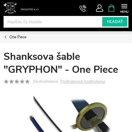
Prejsť
NÁKUPN
KOŠÍK
na
obsah
HĽADAŤ
One Piece
Shanksova šable
"GRYPHON" - One Piece
Podrobnosti hodnotenia
Neohodnotené