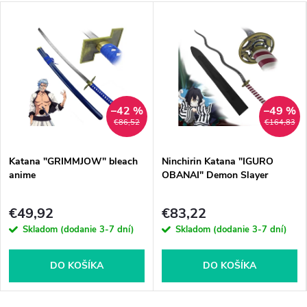
–42 %
–49 %
€86,52
€164,83
Katana "GRIMMJOW" bleach
Ninchirin Katana "IGURO
anime
OBANAI" Demon Slayer
€49,92
€83,22
Skladom (dodanie 3-7 dní)
Skladom (dodanie 3-7 dní)
DO KOŠÍKA
DO KOŠÍKA