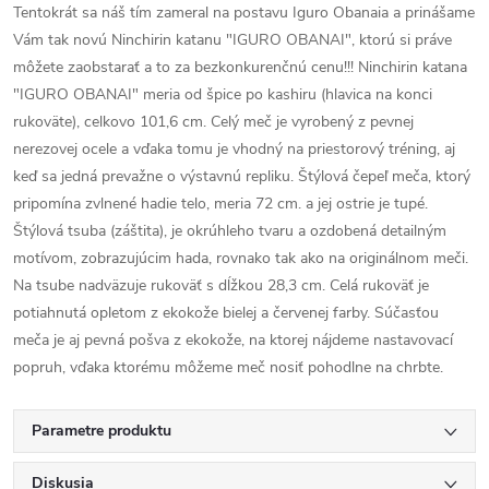
Tentokrát sa náš tím zameral na postavu Iguro Obanaia a prinášame
Vám tak novú Ninchirin katanu "IGURO OBANAI", ktorú si práve
môžete zaobstarať a to za bezkonkurenčnú cenu!!! Ninchirin katana
"IGURO OBANAI" meria od špice po kashiru (hlavica na konci
rukoväte), celkovo 101,6 cm. Celý meč je vyrobený z pevnej
nerezovej ocele a vďaka tomu je vhodný na priestorový tréning, aj
keď sa jedná prevažne o výstavnú repliku. Štýlová čepeľ meča, ktorý
pripomína zvlnené hadie telo, meria 72 cm. a jej ostrie je tupé.
Štýlová tsuba (záštita), je okrúhleho tvaru a ozdobená detailným
motívom, zobrazujúcim hada, rovnako tak ako na originálnom meči.
Na tsube nadväzuje rukoväť s dĺžkou 28,3 cm. Celá rukoväť je
potiahnutá opletom z ekokože bielej a červenej farby. Súčasťou
meča je aj pevná pošva z ekokože, na ktorej nájdeme nastavovací
popruh, vďaka ktorému môžeme meč nosiť pohodlne na chrbte.
Parametre produktu
Diskusia