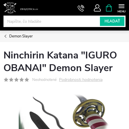
Prejsť
NÁKUPN
KOŠÍK
na
obsah
HĽADAŤ
Demon Slayer
Ninchirin Katana "IGURO
OBANAI" Demon Slayer
Podrobnosti hodnotenia
Neohodnotené