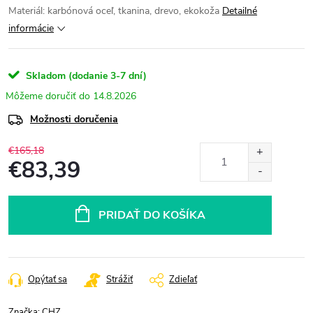
Materiál: karbónová oceľ, tkanina, drevo, ekokoža
Detailné
informácie
Skladom (dodanie 3-7 dní)
14.8.2026
Možnosti doručenia
€165,18
€83,39
Jednotková
cena:
PRIDAŤ DO KOŠÍKA
Opýtať sa
Strážiť
Zdieľať
Značka:
CHZ