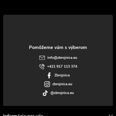
Z
á
p
ä
t
info
@
zbrojnica.eu
i
+421 917 113 374
Zbrojnica
e
zbrojnica.eu
@zbrojnica.eu
Informácie pre vás