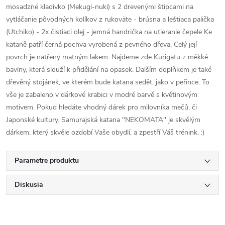
mosadzné kladivko (Mekugi-nuki) s 2 drevenými štipcami na
vytláčanie pôvodných kolíkov z rukoväte - brúsna a leštiaca palička
(Utchiko) - 2x čistiaci olej - jemná handrička na utieranie čepele Ke
kataně patří černá pochva vyrobená z pevného dřeva. Celý její
povrch je natřený matným lakem. Najdeme zde Kurigatu z měkké
bavlny, která slouží k přidělání na opasek. Dalším doplňkem je také
dřevěný stojánek, ve kterém bude katana sedět, jako v peřince. To
vše je zabaleno v dárkové krabici v modré barvě s květinovým
motivem. Pokud hledáte vhodný dárek pro milovníka mečů, či
Japonské kultury. Samurajská katana "NEKOMATA" je skvělým
dárkem, který skvěle ozdobí Vaše obydlí, a zpestří Váš trénink. :)
Parametre produktu
Diskusia