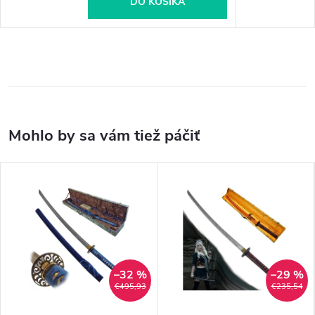
DO KOŠÍKA
–32 %
–29 %
€495,93
€235,54