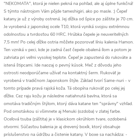
"NEKOMATA", ktorá je nielen pekná na pohľad, ale aj úplne funkčná!
S týmto nástrojom Vám pôjde tameshigiri, ako po masle. :) Čepeľ
katany je už z výroby ostrená. Jej dĺžka od špice po záštite je 70 cm.
Je vyrobená z japonskej ocele T10, ktorá vyniká svojou extrémnou
odolnosťou a tvrdosťou 60 HRC. Hrúbka čepele je neuveriteľných
7,5 mm! Po celej dĺžke ostria môžete pozorovať líniu kalenia Hamon.
Ten vzniká v peci, kde je zadná časť čepele obalená ílom a potom je
zahriata pri veľmi vysokej teplote. Čepeľ je zapustená do rukoväte a
istená štipcami. Ide naozaj o pevný kúsok. Meč z dôvodu jeho
ostrosti neodporúčame užívať na kontaktný šerm. Rukoväť je
vyrobená v tradičnom Japonskom štýle. Základ tvorí Same-nuri - v
tomto prípade pravá rajská koža. Tá obopína rukoväť po celej jej
dĺžke. Cez raju kožu je následne natiahnutá bavlna, ktorá sa
omotáva tradičným štýlom, ktorý dáva katane ten "správny" vzhľad.
Pod omotávkou si všimnete aj Menuki (ozdoba) v zlatej farbe.
Oceľová tsuba (záštita) je v klasickom okrúhlom tvare, ozdobená
otvormi. Súčasťou balenia je aj drevený boxík, ktorý obsahuje
príslušenstvo na údržbu a čistenie katany. V boxe sa nachádza: -