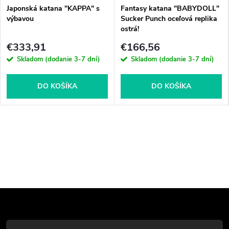
Japonská katana "KAPPA" s
Fantasy katana "BABYDOLL"
výbavou
Sucker Punch oceľová replika
ostrá!
€333,91
€166,56
Skladom (dodanie 3-7 dní)
Skladom (dodanie 3-7 dní)
DO KOŠÍKA
DO KOŠÍKA
Z
á