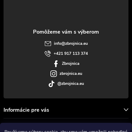
p
ä
t
info
@
zbrojnica.eu
i
+421 917 113 374
Zbrojnica
e
zbrojnica.eu
@zbrojnica.eu
Informácie pre vás
Facebook