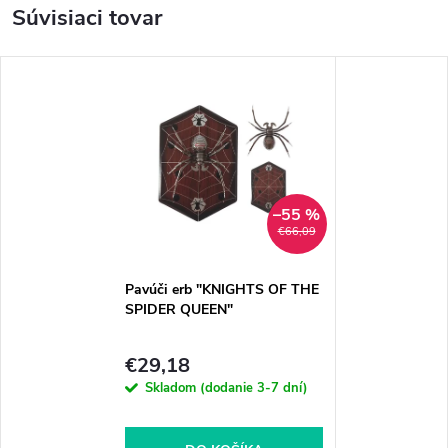
Súvisiaci tovar
–55 %
€66,09
Pavúči erb "KNIGHTS OF THE
SPIDER QUEEN"
€29,18
Skladom (dodanie 3-7 dní)