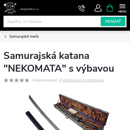
Prejsť
NÁKUPN
KOŠÍK
na
obsah
HĽADAŤ
Samurajské meče
Samurajská katana
"NEKOMATA" s výbavou
Podrobnosti hodnotenia
Neohodnotené