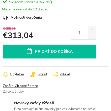
Skladom (dodanie 3-7 dní)
12.8.2026
Možnosti doručenia
€495,93
€313,04
Jednotková
cena:
PRIDAŤ DO KOŠÍKA
Opýtať sa
Strážiť
Zdieľať
Značka:
Chladné Zbrane
Záruka
:
2 roky
Novinky každý týždeň
Dizajnové aj funkčné novinky pre vás vyberáme neustále!