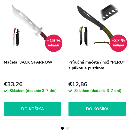
–19 %
–37 %
€41,18
€20,57
Mačeta "JACK SPARROW"
Príručná mačeta / nôž "PERU"
s pílkou a puzdrom
€33,26
€12,86
Skladom (dodanie 3-7 dní)
Skladom (dodanie 3-7 dní)
DO KOŠÍKA
DO KOŠÍKA