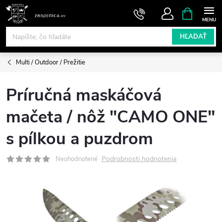
Prejsť
NÁKUPN
KOŠÍK
na
obsah
HĽADAŤ
Multi / Outdoor / Prežitie
Príručná maskáčová
mačeta / nôž "CAMO ONE"
s pílkou a puzdrom
Podrobnosti hodnotenia
Neohodnotené