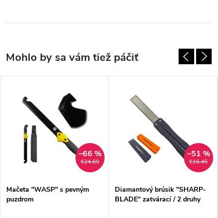
–66 %
–51 %
€24,69
€16,45
Mačeta "WASP" s pevným
Diamantový brúsik "SHARP-
puzdrom
BLADE" zatvárací / 2 druhy