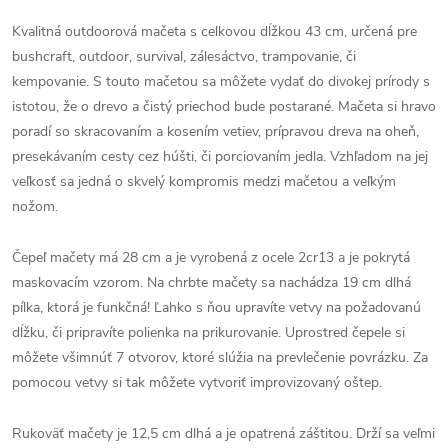
Kvalitná outdoorová mačeta s celkovou dĺžkou 43 cm, určená pre
bushcraft, outdoor, survival, zálesáctvo, trampovanie, či
kempovanie. S touto mačetou sa môžete vydať do divokej prírody s
istotou, že o drevo a čistý priechod bude postarané. Mačeta si hravo
poradí so skracovaním a kosením vetiev, prípravou dreva na oheň,
presekávaním cesty cez húšti, či porciovaním jedla. Vzhľadom na jej
veľkosť sa jedná o skvelý kompromis medzi mačetou a veľkým
nožom.
Čepeľ mačety má 28 cm a je vyrobená z ocele 2cr13 a je pokrytá
maskovacím vzorom. Na chrbte mačety sa nachádza 19 cm dlhá
pílka, ktorá je funkčná! Ľahko s ňou upravíte vetvy na požadovanú
dĺžku, či pripravíte polienka na prikurovanie. Uprostred čepele si
môžete všimnúť 7 otvorov, ktoré slúžia na prevlečenie povrázku. Za
pomocou vetvy si tak môžete vytvoriť improvizovaný oštep.
Rukoväť mačety je 12,5 cm dlhá a je opatrená záštitou. Drží sa veľmi