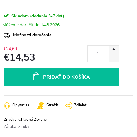
Skladom (dodanie 3-7 dní)
14.8.2026
Možnosti doručenia
€24,69
€14,53
Jednotková
cena:
PRIDAŤ DO KOŠÍKA
Opýtať sa
Strážiť
Zdieľať
Značka:
Chladné Zbrane
Záruka
:
2 roky