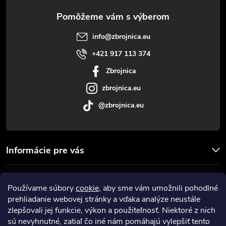
ä
t
info
@
zbrojnica.eu
i
+421 917 113 374
Zbrojnica
e
zbrojnica.eu
@zbrojnica.eu
Informácie pre vás
Facebook
Používame súbory
cookie
, aby sme vám umožnili pohodlné
prehliadanie webovej stránky a vďaka analýze neustále
Prijímame online platby
zlepšovali jej funkcie, výkon a použiteľnosť. Niektoré z nich
sú nevyhnutné, zatiaľ čo iné nám pomáhajú vylepšiť tento