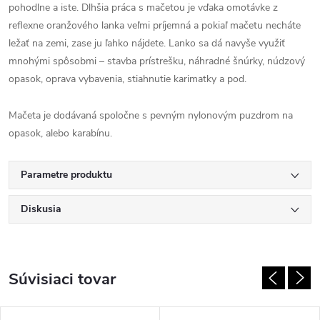
pohodlne a iste. Dlhšia práca s mačetou je vďaka omotávke z
reflexne oranžového lanka veľmi príjemná a pokiaľ mačetu necháte
ležať na zemi, zase ju ľahko nájdete. Lanko sa dá navyše využiť
mnohými spôsobmi – stavba prístrešku, náhradné šnúrky, núdzový
opasok, oprava vybavenia, stiahnutie karimatky a pod.
Mačeta je dodávaná spoločne s pevným nylonovým puzdrom na
opasok, alebo karabínu.
Parametre produktu
Diskusia
Súvisiaci tovar