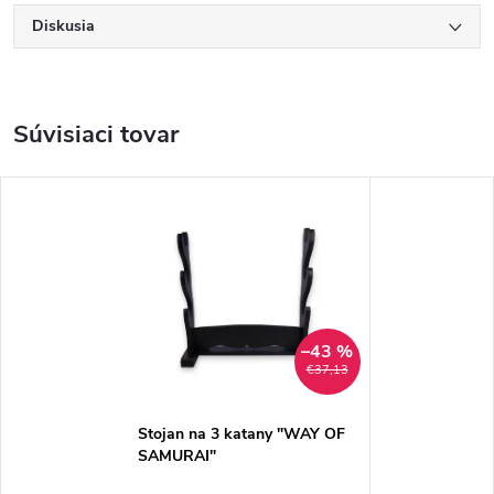
Diskusia
Súvisiaci tovar
–43 %
€37,13
Stojan na 3 katany "WAY OF
SAMURAI"