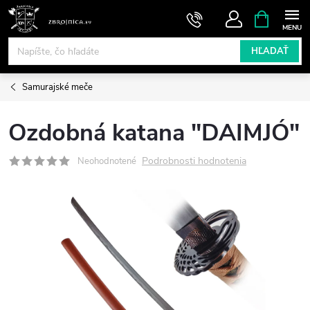
Prejsť
NÁKUPN
KOŠÍK
na
obsah
HĽADAŤ
Samurajské meče
Ozdobná katana "DAIMJÓ"
Podrobnosti hodnotenia
Neohodnotené