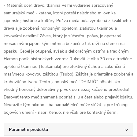
- Materiál: oceľ, drevo, tkanina Veľmi vydarene spracovaný
samurajský meč - katana, ktorý poteší nejedného milovníka
japonskej histórie a kultúry. Pošva meča bola vyrobená z kvalitného
dreva a je zdobená honosným opletom, zlatistou tkaninou a
kovovými detailmi! Záves, ktorý je súčasťou pošvy, je opatrený
mosadznými japonskými nitmi a bezpečne tak drží na stene i na
opasku. Čepeľ je otupená, avšak s dekoračným ostrím a tradičným
Hamon podľa historických vzorov. Rukoväť je dlhá 30 cm a tradične
opletené tkaninou (Tsukamaki) pre efektívný úchop a zakončená
masívneou kovovou záštitou (Tsubo). Záštita je orientálne zdobená a
kruhovitého tvaru. Tento japonský meč "DAIMJÓ" pôsobí ako
vhodný honosný dekoratívny prvok do naozaj každého prostredia!
Darovať tento meč znamená popriať silu a česť alebo prejaviť lojalitu.
Neurazíte tým nikoho - ba naopak! Meč môže slúžiť aj pre tréning
bojových umení - napr. Kendó, nie však pre kontaktný šerm.
Parametre produktu