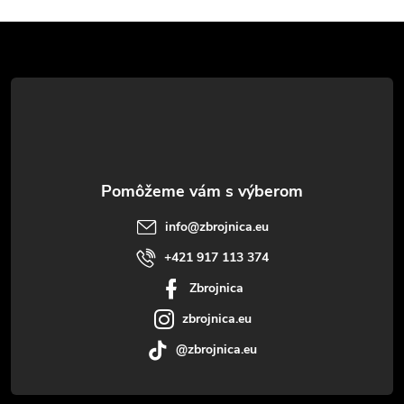
Z
á
p
ä
t
info
@
zbrojnica.eu
i
+421 917 113 374
Zbrojnica
e
zbrojnica.eu
@zbrojnica.eu