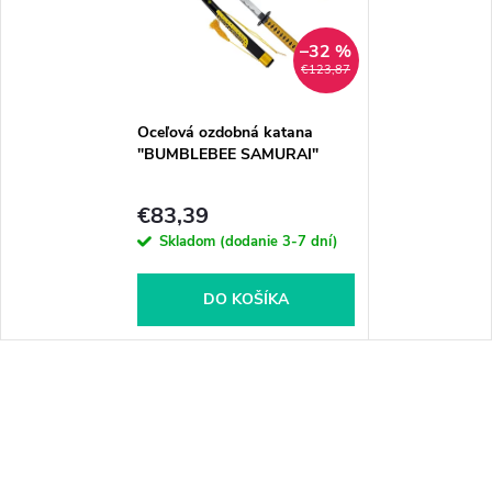
–32 %
€123,87
Oceľová ozdobná katana
"BUMBLEBEE SAMURAI"
€83,39
Skladom (dodanie 3-7 dní)
DO KOŠÍKA