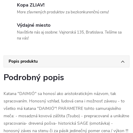
Kopa ZLIAV!
More zľavnených produktov za bezkonkurenčnú cenu!
Výdajné miesto
Navštívte nás aj osobne: Vajnorská 135, Bratislava. Tešíme sa
na vás!
Popis produktu
Podrobný popis
Katana "DAIMJÓ" sa honosí ako aristokratickým názvom, tak
spracovaním. Honosný vzhľad, ľudová cena i možnosť závesu - to
všetko má katana "DAIMJÓ"! PARAMETRE tohto samurajského
meča: - mosadzná kovová záštita (Tsubo) - prepracované a unikátne
spracovania- drevená pošva- historická SAGE (omotávka) -
honosný záves na stenu či za pásik jedinečný pomer cena / výkon !!!