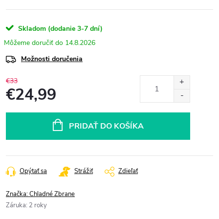
Skladom (dodanie 3-7 dní)
14.8.2026
Možnosti doručenia
€33
€24,99
Jednotková
cena:
PRIDAŤ DO KOŠÍKA
Opýtať sa
Strážiť
Zdieľať
Značka:
Chladné Zbrane
Záruka
:
2 roky