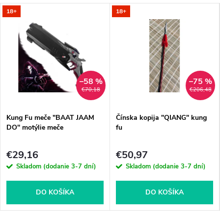
18+
18+
–58 %
–75 %
€70,18
€206,48
Kung Fu meče "BAAT JAAM
Čínska kopija "QIANG" kung
DO" motýlie meče
fu
€29,16
€50,97
Skladom (dodanie 3-7 dní)
Skladom (dodanie 3-7 dní)
DO KOŠÍKA
DO KOŠÍKA