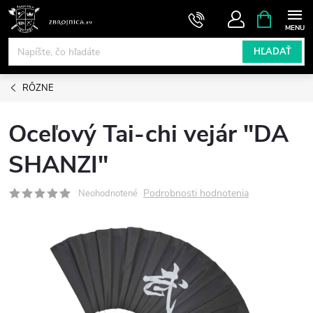
Prejsť
NÁKUPN
KOŠÍK
na
obsah
HĽADAŤ
RÔZNE
Oceľový Tai-chi vejár "DA
SHANZI"
Podrobnosti hodnotenia
Neohodnotené