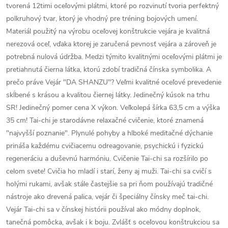
tvorená 12timi oceľovými plátmi, ktoré po rozvinutí tvoria perfektný
polkruhový tvar, ktorý je vhodný pre tréning bojových umení.
Materiál použitý na výrobu oceľovej konštrukcie vejára je kvalitná
nerezová oceľ, vďaka ktorej je zaručená pevnosť vejára a zároveň je
potrebná nulová údržba. Medzi týmito kvalitnými oceľovými plátmi je
pretiahnutá čierna látka, ktorú zdobí tradičná čínska symbolika. A
prečo práve Vejár "DA SHANZU"? Veľmi kvalitné oceľové prevedenie
skĺbené s krásou a kvalitou čiernej látky. Jedinečný kúsok na trhu
SR! Jedinečný pomer cena X výkon. Veľkolepá šírka 63,5 cm a výška
35 cm! Tai-chi je starodávne relaxačné cvičenie, ktoré znamená
"najvyšší poznanie". Plynulé pohyby a hlboké meditačné dýchanie
prináša každému cvičiacemu odreagovanie, psychickú i fyzickú
regeneráciu a duševnú harmóniu. Cvičenie Tai-chi sa rozšírilo po
celom svete! Cvičia ho mladí i starí, ženy aj muži. Tai-chi sa cvičí s
holými rukami, avšak stále častejšie sa pri ňom používajú tradičné
nástroje ako drevená palica, vejár či špeciálny čínsky meč tai-chi.
Vejár Tai-chi sa v čínskej histórii používal ako módny doplnok,
tanečná pomôcka, avšak i k boju. Zvlášť s oceľovou konštrukciou sa