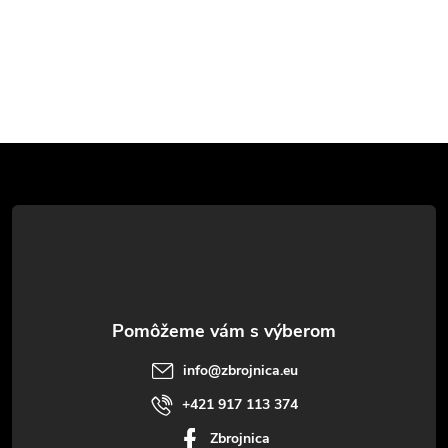
Z
á
p
ä
t
info
@
zbrojnica.eu
i
+421 917 113 374
Zbrojnica