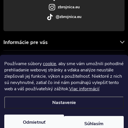
e
zbrojnica.eu
@zbrojnica.eu
Informácie pre vás
Facebook
Používame súbory
cookie
, aby sme vám umožnili pohodlné
prehliadanie webovej stránky a vďaka analýze neustále
Prijímame online platby
zlepšovali jej funkcie, výkon a použiteľnosť. Niektoré z nich
sú nevyhnutné, zatiaľ čo iné nám pomáhajú vylepšiť tento
web a váš používateľský zážitok.
Viac informácií
Nastavenie
Copyright 2026
Zbrojnica
. Všetky práva vyhradené.
Upraviť nastavenie
cookies
Odmietnuť
Súhlasím
Vytvoril Shoptet