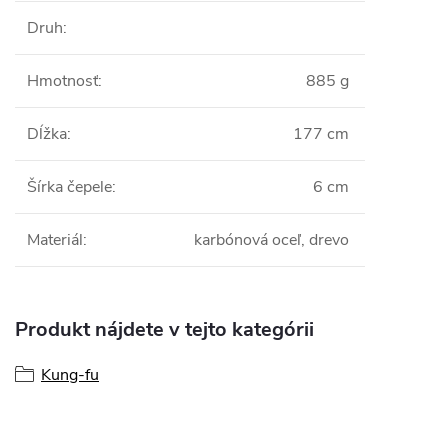
Druh
:
Hmotnosť
:
885 g
Dĺžka
:
177 cm
Šírka čepele
:
6 cm
Materiál
:
karbónová oceľ, drevo
Produkt nájdete v tejto kategórii
Kung-fu