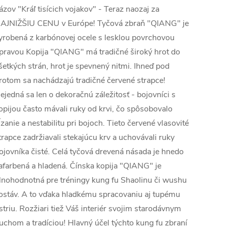
ázov "Kráľ tisícich vojakov" - Teraz naozaj za
AJNIŽŠIU CENU v Európe! Tyčová zbraň "QIANG" je
yrobená z karbónovej ocele s lesklou povrchovou
pravou Kopija "QIANG" má tradičné široký hrot do
šetkých strán, hrot je spevnený nitmi. Ihneď pod
rotom sa nachádzajú tradičné červené strapce!
ejedná sa len o dekoračnú záležitosť - bojovníci s
opijou často mávali ruky od krvi, čo spôsobovalo
ĺzanie a nestabilitu pri bojoch. Tieto červené vlasovité
trapce zadržiavali stekajúcu krv a uchovávali ruky
ojovníka čisté. Celá tyčová drevená násada je hnedo
afarbená a hladená. Čínska kopija "QIANG" je
lnohodnotná pre tréningy kung fu Shaolinu či wushu
ostáv. A to vďaka hladkému spracovaniu aj tupému
striu. Rozžiari tiež Váš interiér svojim starodávnym
uchom a tradíciou! Hlavný účel týchto kung fu zbraní