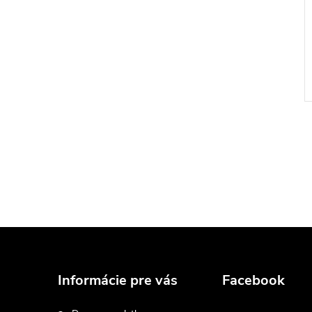
Z
á
Informácie pre vás
Facebook