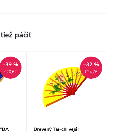
–39 %
–32 %
€20,62
€24,76
 "DA
Drevený Tai-chi vejár