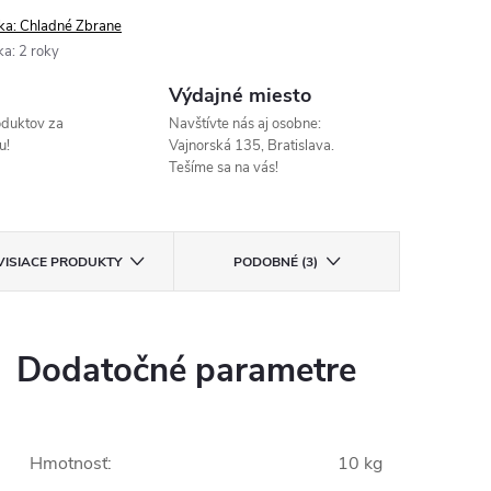
ka:
Chladné Zbrane
ka
:
2 roky
Výdajné miesto
oduktov za
Navštívte nás aj osobne:
u!
Vajnorská 135, Bratislava.
Tešíme sa na vás!
VISIACE PRODUKTY
PODOBNÉ (3)
Dodatočné parametre
Hmotnosť
:
10 kg