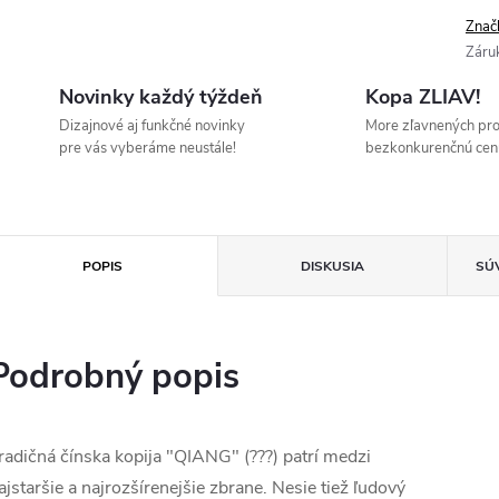
Znač
Záru
Novinky každý týždeň
Kopa ZLIAV!
Dizajnové aj funkčné novinky
More zľavnených pr
pre vás vyberáme neustále!
bezkonkurenčnú cen
POPIS
DISKUSIA
SÚ
Podrobný popis
radičná čínska kopija "QIANG" (???) patrí medzi
ajstaršie a najrozšírenejšie zbrane. Nesie tiež ľudový