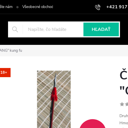
+421 917
šte nám
Všeobecné obchodné podmienky
Podmienky ochrany osob
HĽADAŤ
IANG" kung fu
Č
18+
"
Druh
Hmot