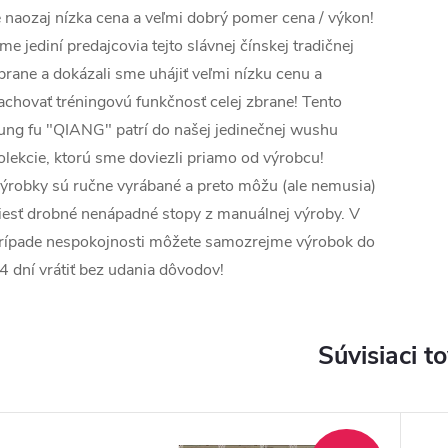
e naozaj nízka cena a veľmi dobrý pomer cena / výkon!
me jediní predajcovia tejto slávnej čínskej tradičnej
brane a dokázali sme uhájiť veľmi nízku cenu a
achovať tréningovú funkčnosť celej zbrane! Tento
ung fu "QIANG" patrí do našej jedinečnej wushu
olekcie, ktorú sme doviezli priamo od výrobcu!
ýrobky sú ručne vyrábané a preto môžu (ale nemusia)
iesť drobné nenápadné stopy z manuálnej výroby. V
rípade nespokojnosti môžete samozrejme výrobok do
4 dní vrátiť bez udania dôvodov!
Súvisiaci t