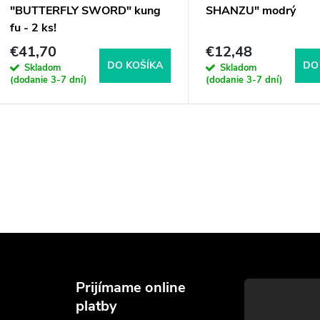
"BUTTERFLY SWORD" kung
SHANZU" modrý
fu - 2 ks!
€41,70
€12,48
DO KOŠÍKA
DO
Skladom
Skladom
(dodanie 3-7 dní)
(dodanie 3-7 dní)
Prijímame online
platby