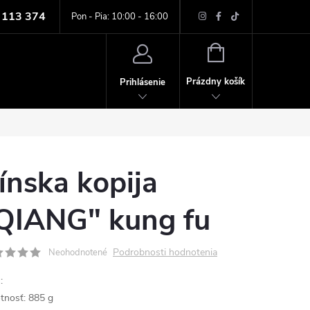
 113 374
ných údajov
Pon - Pia: 10:00 - 16:00
NÁKUPNÝ
KOŠÍK
Prázdny košík
Prihlásenie
ínska kopija
QIANG" kung fu
Podrobnosti hodnotenia
Neohodnotené
:
nosť: 885 g