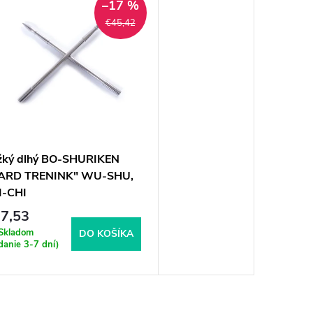
–17 %
€45,42
žký dlhý BO-SHURIKEN
ARD TRENINK" WU-SHU,
I-CHI
7,53
Skladom
DO KOŠÍKA
danie 3-7 dní)