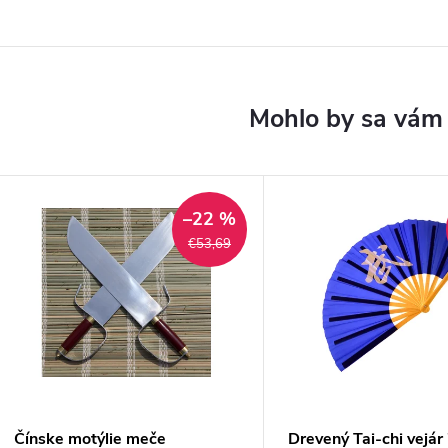
–22 %
€53,69
Čínske motýlie meče
Drevený Tai-chi vejár