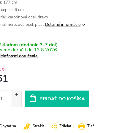
a: 177 cm
a čepele: 6 cm
riál: karbónová ocel, drevo
riál: nerezová ocel, plast
Detailné informácie
kladom (dodanie 3-7 dní)
13.8.2026
Možnosti doručenia
,61
51
otková
:
PRIDAŤ DO KOŠÍKA
Opýtať sa
Strážiť
Zdieľať
Tlač