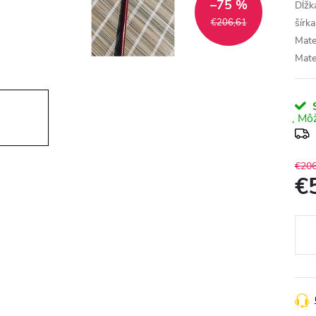
–75 %
Dĺžk
€206,61
šírk
Mate
Mate
S
€206
€
Jedn
cena