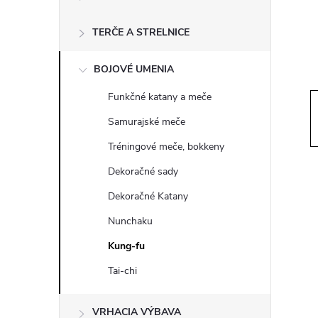
ý
p
TERČE A STRELNICE
a
BOJOVÉ UMENIA
Funkčné katany a meče
n
Samurajské meče
e
Tréningové meče, bokkeny
Dekoračné sady
l
Dekoračné Katany
Nunchaku
Kung-fu
Tai-chi
VRHACIA VÝBAVA