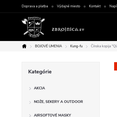
Prejsť
Doprava a platba
Výdajné miesto
Kontakt
Napí
na
obsah
BOJOVÉ UMENIA
Kung-fu
Čínska kopija "Q
Domov
B
Preskočiť
Kategórie
kategórie
o
AKCIA
č
NOŽE, SEKERY A OUTDOOR
n
AIRSOFTOVÉ MASKY