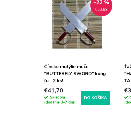
–22 %
€53,69
Čínske motýlie meče
Ťa
"BUTTERFLY SWORD" kung
"H
fu - 2 ks!
TA
€41,70
€3
Skladom
DO KOŠÍKA
(dodanie 3-7 dní)
(do