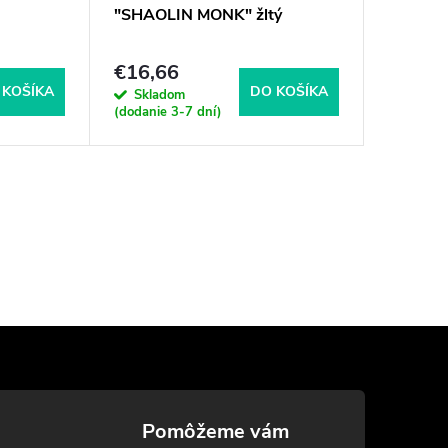
"SHAOLIN MONK" žltý
€16,66
 KOŠÍKA
DO KOŠÍKA
Skladom
(dodanie 3-7 dní)