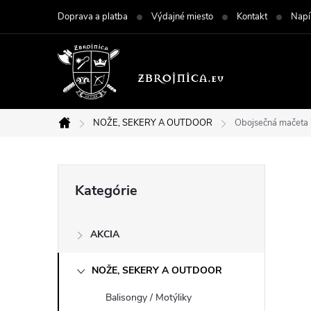
Prejsť
Doprava a platba
Výdajné miesto
Kontakt
Napí
na
obsah
NOŽE, SEKERY A OUTDOOR
Obojsečná mačeta
Domov
B
Preskočiť
Kategórie
kategórie
o
AKCIA
č
NOŽE, SEKERY A OUTDOOR
n
Balisongy / Motýliky