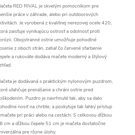
ačeta RED RIVAL je skvelým pomocníkom pre
enšie práce v záhrade, alebo pri outdoorových
ktivitách. Je vyrobená z kvalitnej nerezovej ocele 420,
torá zaisťuje vynikajúcu ostrosť a odolnosť proti
orózii. Obojstranné ostrie umožňuje pohodlné
osenie z oboch strán, zatiaľ čo červené sfarbenie
epele a rukoväte dodáva mačete moderný a štýlový
zhľad.
ačeta je dodávaná s praktickým nylonovým puzdrom,
toré uľahčuje prenášanie a chráni ostrie pred
oškodením. Puzdro je navrhnuté tak, aby sa dalo
ohodlne nosiť na chrbte, a poskytuje tak ľahký prístup
 mačete pri práci alebo na cestách. S celkovou dĺžkou
8 cm a dĺžkou čepele 51 cm je mačeta dostatočne
niverzálna pre rôzne úlohy.