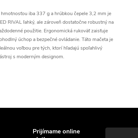
 hmotnosťou iba 337 g a hrúbkou čepele 3,2 mm je
ED RIVAL ľahký, ale zároveň dostatočne robustný na
aždodenné použitie. Ergonomická rukoväť zaisťuje
ohodlný úchop a bezpečné ovládanie. Táto mačeta je
deálnou voľbou pre tých, ktorí hľadajú spoľahlivý
ástroj s moderným designom.
Prijímame online