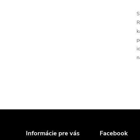
S
R
k
p
i
n
Z
á
Informácie pre vás
Facebook