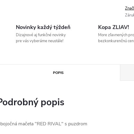
Znač
Záru
Novinky každý týždeň
Kopa ZLIAV!
Dizajnové aj funkčné novinky
More zľavnených pr
pre vás vyberáme neustále!
bezkonkurenčnú cen
POPIS
Podrobný popis
bojočná mačeta "RED RIVAL" s puzdrom