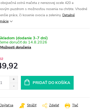
 obojsečná ostrá mačeta z nerezovej ocele 420 a
novým puzdrom s možnosťou nosenia na chrbte. Vhodné
enšie práce, či kosenie ovocia a zeleniny.
Detailné
rmácie
kladom (dodanie 3-7 dní)
14.8.2026
Možnosti doručenia
52
49,92
otková
:
PRIDAŤ DO KOŠÍKA
Opýtať sa
Strážiť
Zdieľať
Tlač