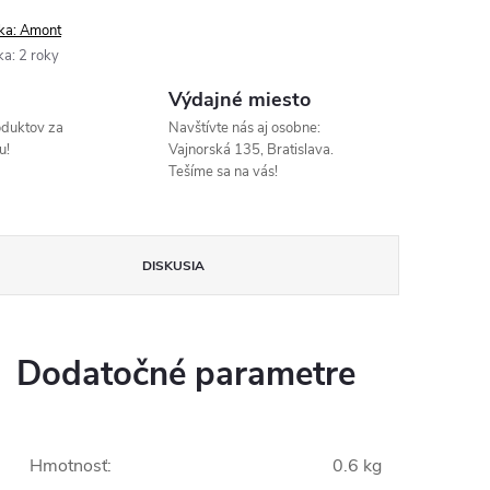
ka:
Amont
ka
:
2 roky
Výdajné miesto
oduktov za
Navštívte nás aj osobne:
u!
Vajnorská 135, Bratislava.
Tešíme sa na vás!
DISKUSIA
Dodatočné parametre
Hmotnosť
:
0.6 kg