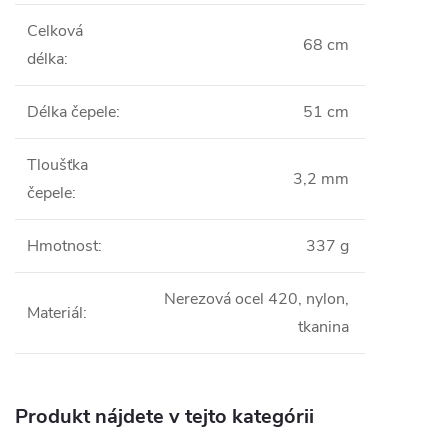
Celková
68 cm
délka
:
Délka čepele
:
51 cm
Tloušťka
3,2 mm
čepele
:
Hmotnost
:
337 g
Nerezová ocel 420, nylon,
Materiál
:
tkanina
Produkt nájdete v tejto kategórii