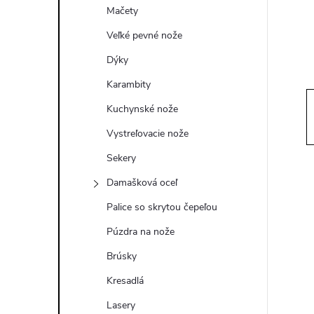
ý
Mačety
p
Veľké pevné nože
Dýky
a
Karambity
n
Kuchynské nože
Vystreľovacie nože
e
Sekery
l
Damašková oceľ
Palice so skrytou čepeľou
Púzdra na nože
Brúsky
Kresadlá
Lasery