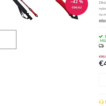
–42 %
Dlhá
€86,52
nylo
na m
info
S
€86,
€
Jedn
cena