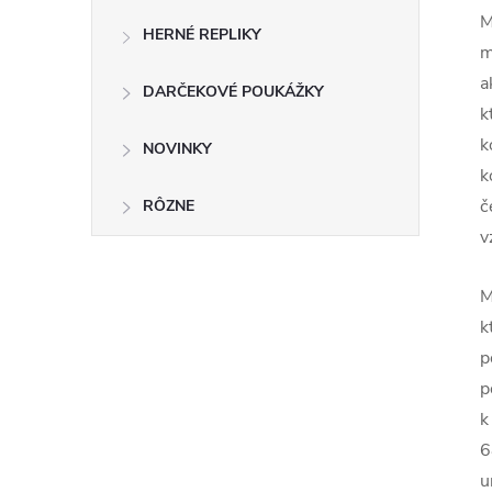
M
HERNÉ REPLIKY
m
a
DARČEKOVÉ POUKÁŽKY
k
k
NOVINKY
k
č
RÔZNE
v
M
k
p
p
k
6
u