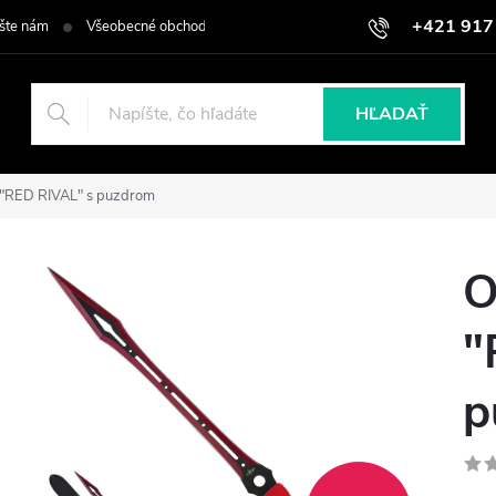
+421 917
šte nám
Všeobecné obchodné podmienky
Podmienky ochrany osob
HĽADAŤ
 "RED RIVAL" s puzdrom
O
"
p