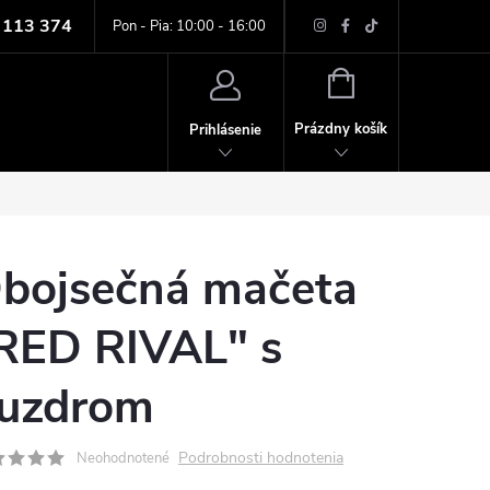
 113 374
ných údajov
Pon - Pia: 10:00 - 16:00
NÁKUPNÝ
KOŠÍK
Prázdny košík
Prihlásenie
bojsečná mačeta
RED RIVAL" s
uzdrom
Podrobnosti hodnotenia
Neohodnotené