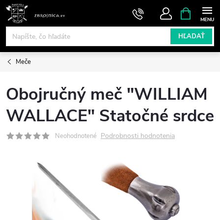
Prejsť
NÁKUPN
KOŠÍK
na
obsah
HĽADAŤ
Meče
Obojručný meč "WILLIAM
WALLACE" Statočné srdce
Podrobnosti hodnotenia
Neohodnotené