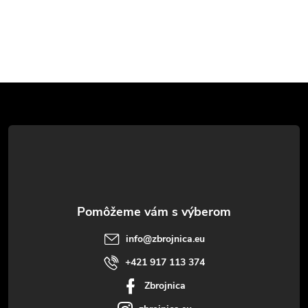
Z
á
p
ä
t
info
@
zbrojnica.eu
i
+421 917 113 374
Zbrojnica
e