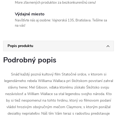
More zľavnených produktov za bezkonkurenčnú cenu!
Výdajné miesto
Navštívte nás aj osobne: Vajnorská 135, Bratislava. Tešíme sa
na vás!
Popis produktu
Podrobný popis
Snáď každý pozná kultový film Statočné srdce, v ktorom si
legendárneho rebela Williama Wallaca pri škótskom povstaní zahral
slávny herec Mel Gibson, vďaka ktorému získalo Škótsko svoju
nezávislosť a William Wallace sa stal legendou svojho národa. Kto
by si tiež nespomenul na tohto hrdinu, ktorý vo filmovom podaní
vládol hrozivým obojručným mečom Claymore, s ktorým porážal
desiatky nepriateľov. Náš tím Vám teraz s radosťou predstavuje