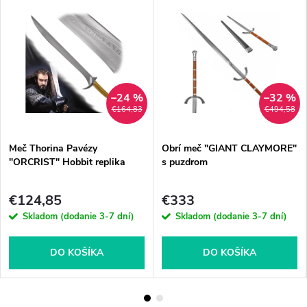
–24 %
–32 %
€164,83
€494,58
Meč Thorina Pavézy
Obrí meč "GIANT CLAYMORE"
"ORCRIST" Hobbit replika
s puzdrom
€124,85
€333
Skladom (dodanie 3-7 dní)
Skladom (dodanie 3-7 dní)
DO KOŠÍKA
DO KOŠÍKA