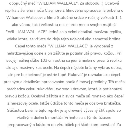
obojručný meč "WILLIAM WALLACE". Za slobodu! :) Oceľová
replika slávneho meča Claymore z filmového spracovania príbehu o
Williamovi Wallacovi z filmu Statočné srdce v reálnej veľkosti 1: 1
ako váhou, tak i veľkosťou nesie hrdo meno svojho majiteľa
"WILLIAM WALLACE" Jedná sa o veľmi detailnú masívnu repliku,
vďaka ktorej sa vžijete do deja tejto udalosti ako samotný hrdina.
Čepeľ tohto meča "WILLIAM WALLACE" je vyrobená z
nehrdzavejúcej ocele a pri záštite je potiahnutá pravou kožou. Pri
svojej reálnej dĺžke 103 cm ostria sa jedná nielen o presnú repliku
ale aj o masívny kus ocele. Na čepeli nájdete krásny výbrus ostria,
ale pre bezpečnosť je ostrie tupé. Rukoväť je rovnako ako čepeľ
presným a detailným spracovaním podľa filmovej predlohy. Tŕň meča
prechádza celou rukoväťou tvorenou drevom, ktorá je potiahnutá
pravou kožou. Oceľová záštita a hlavica meča sú rovnako ako čepeľ
z nerezovej ocele, takže údržba tohto meča je doslova brnkačka.
Súčasťou balenia tejto repliky je aj drevený vývesný štít spolu so
všetkými dielmi k montáži. Vrhnite sa s týmto úžasne
prepracovaným kúskom do víru bitiek pri škótskom povstaní. Za