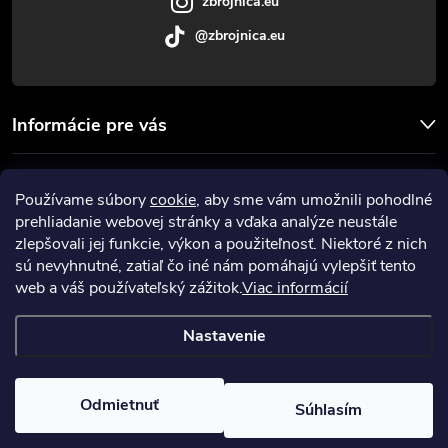
zbrojnica.eu
@zbrojnica.eu
Informácie pre vás
Facebook
Používame súbory
cookie
, aby sme vám umožnili pohodlné
prehliadanie webovej stránky a vďaka analýze neustále
Prijímame online platby
zlepšovali jej funkcie, výkon a použiteľnosť. Niektoré z nich
sú nevyhnutné, zatiaľ čo iné nám pomáhajú vylepšiť tento
web a váš používateľský zážitok.
Viac informácií
Nastavenie
Copyright 2026
Zbrojnica
. Všetky práva vyhradené.
Upraviť nastavenie
cookies
Odmietnuť
Súhlasím
Vytvoril Shoptet