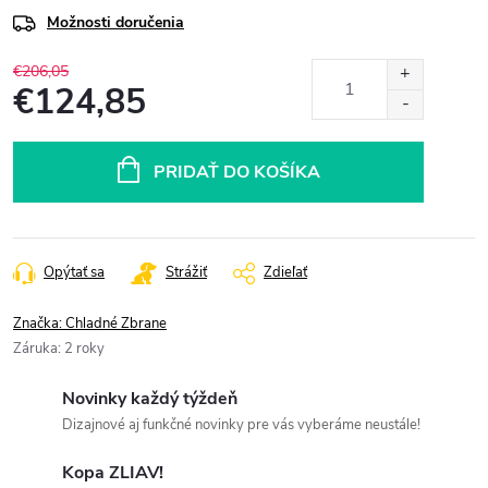
Možnosti doručenia
€206,05
€124,85
Jednotková
cena:
PRIDAŤ DO KOŠÍKA
Opýtať sa
Strážiť
Zdieľať
Značka:
Chladné Zbrane
Záruka
:
2 roky
Novinky každý týždeň
Dizajnové aj funkčné novinky pre vás vyberáme neustále!
Kopa ZLIAV!