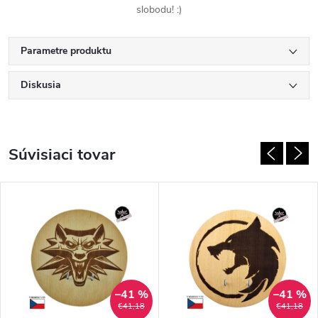
slobodu! :)
Parametre produktu
Diskusia
Súvisiaci tovar
–41 %
–41 %
€41,18
€41,18