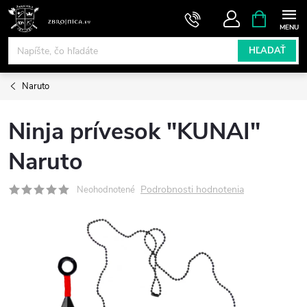
Prejsť
NÁKUPN
KOŠÍK
na
obsah
HĽADAŤ
Naruto
Ninja prívesok "KUNAI"
Naruto
Podrobnosti hodnotenia
Neohodnotené