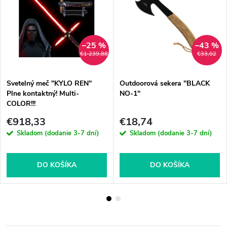
–25 %
–43 %
€1 239,88
€33,02
Svetelný meč "KYLO REN"
Outdoorová sekera "BLACK
Plne kontaktný! Multi-
NO-1"
COLOR!!!
€918,33
€18,74
Skladom (dodanie 3-7 dní)
Skladom (dodanie 3-7 dní)
DO KOŠÍKA
DO KOŠÍKA