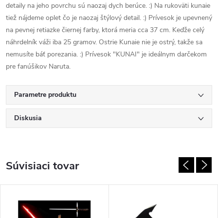
detaily na jeho povrchu sú naozaj dych berúce. :) Na rukoväti kunaie
tiež nájdeme oplet čo je naozaj štýlový detail. :) Prívesok je upevnený
na pevnej retiazke čiernej farby, ktorá meria cca 37 cm. Keďže celý
náhrdelník váži iba 25 gramov. Ostrie Kunaie nie je ostrý, takže sa
nemusíte báť porezania. :) Prívesok "KUNAI" je ideálnym darčekom
pre fanúšikov Naruta.
Parametre produktu
Diskusia
Súvisiaci tovar