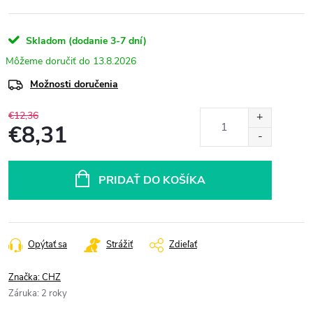
Skladom (dodanie 3-7 dní)
13.8.2026
Možnosti doručenia
€12,36
€8,31
Jednotková
cena:
PRIDAŤ DO KOŠÍKA
Opýtať sa
Strážiť
Zdieľať
Značka:
CHZ
Záruka
:
2 roky