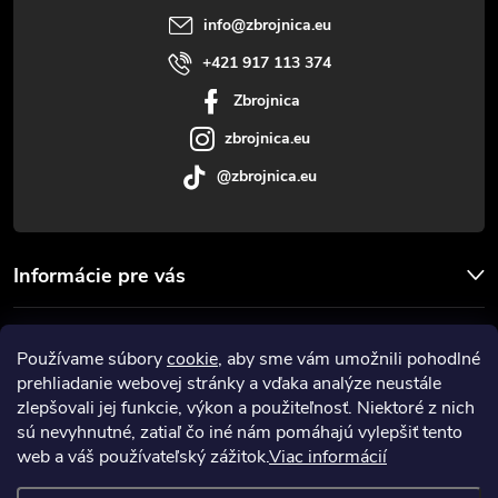
t
info
@
zbrojnica.eu
i
+421 917 113 374
Zbrojnica
e
zbrojnica.eu
@zbrojnica.eu
Informácie pre vás
Facebook
Používame súbory
cookie
, aby sme vám umožnili pohodlné
prehliadanie webovej stránky a vďaka analýze neustále
Prijímame online platby
zlepšovali jej funkcie, výkon a použiteľnosť. Niektoré z nich
sú nevyhnutné, zatiaľ čo iné nám pomáhajú vylepšiť tento
web a váš používateľský zážitok.
Viac informácií