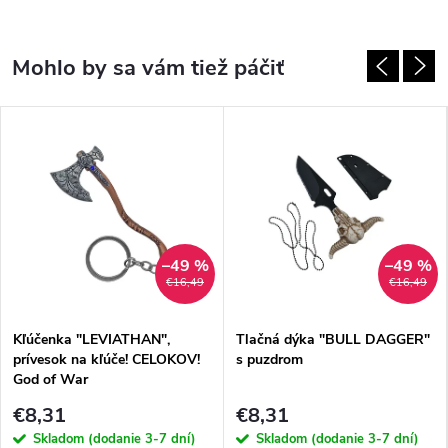
–49 %
–49 %
€16,49
€16,49
Kľúčenka "LEVIATHAN",
Tlačná dýka "BULL DAGGER"
prívesok na kľúče! CELOKOV!
s puzdrom
God of War
€8,31
€8,31
Skladom (dodanie 3-7 dní)
Skladom (dodanie 3-7 dní)