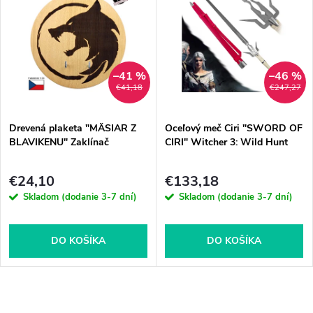
–41 %
–46 %
€41,18
€247,27
Drevená plaketa "MÄSIAR Z
Oceľový meč Ciri "SWORD OF
BLAVIKENU" Zaklínač
CIRI" Witcher 3: Wild Hunt
€24,10
€133,18
Skladom (dodanie 3-7 dní)
Skladom (dodanie 3-7 dní)
DO KOŠÍKA
DO KOŠÍKA