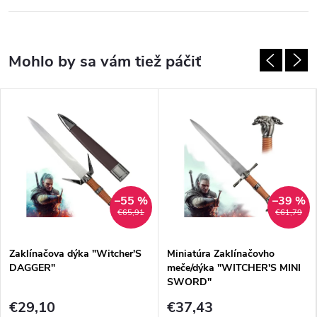
–55 %
–39 %
€65,91
€61,79
Zaklínačova dýka "Witcher'S
Miniatúra Zaklínačovho
DAGGER"
meče/dýka "WITCHER'S MINI
SWORD"
€29,10
€37,43