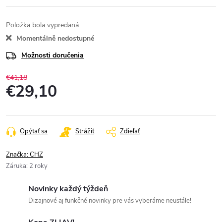
Položka bola vypredaná…
Momentálně nedostupné
Možnosti doručenia
€41,18
€29,10
Jednotková
cena:
Opýtať sa
Strážiť
Zdieľať
Značka:
CHZ
Záruka
:
2 roky
Novinky každý týždeň
Dizajnové aj funkčné novinky pre vás vyberáme neustále!