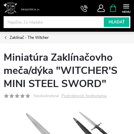
Prejsť
NÁKUPN
KOŠÍK
na
obsah
HĽADAŤ
Zaklínač - The Witcher
Miniatúra Zaklínačovho
meča/dýka "WITCHER'S
MINI STEEL SWORD"
Podrobnosti hodnotenia
Neohodnotené