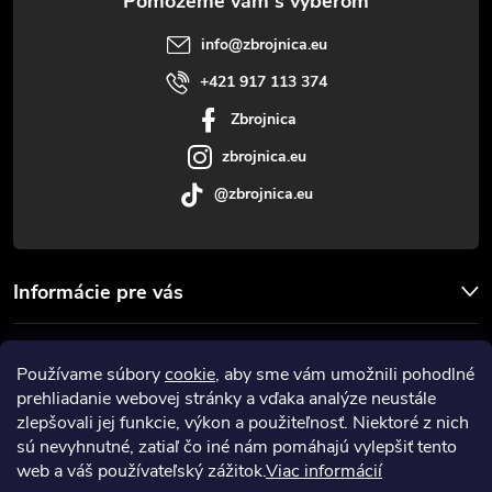
t
info
@
zbrojnica.eu
i
+421 917 113 374
Zbrojnica
e
zbrojnica.eu
@zbrojnica.eu
Informácie pre vás
Facebook
Používame súbory
cookie
, aby sme vám umožnili pohodlné
prehliadanie webovej stránky a vďaka analýze neustále
Prijímame online platby
zlepšovali jej funkcie, výkon a použiteľnosť. Niektoré z nich
sú nevyhnutné, zatiaľ čo iné nám pomáhajú vylepšiť tento
web a váš používateľský zážitok.
Viac informácií