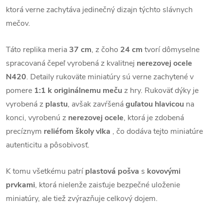
ktorá verne zachytáva jedinečný dizajn týchto slávnych
mečov.
Táto replika meria
37 cm
, z čoho
24 cm
tvorí dômyselne
spracovaná čepeľ vyrobená z kvalitnej
nerezovej ocele
N420
. Detaily rukoväte miniatúry sú verne zachytené v
pomere
1:1 k originálnemu meču
z hry. Rukoväť dýky je
vyrobená z
plastu
, avšak zavŕšená
guľatou hlavicou
na
konci, vyrobenú z
nerezovej ocele
, ktorá je zdobená
precíznym
reliéfom školy vlka
, čo dodáva tejto miniatúre
autenticitu a pôsobivosť.
K tomu všetkému patrí
plastová pošva
s
kovovými
prvkami
, ktorá nielenže zaisťuje bezpečné uloženie
miniatúry, ale tiež zvýrazňuje celkový dojem.