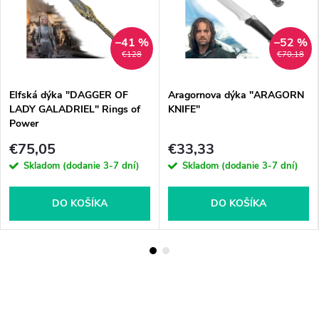
–41 %
–52 %
€128
€70,18
Elfská dýka "DAGGER OF
Aragornova dýka "ARAGORN
LADY GALADRIEL" Rings of
KNIFE"
Power
€75,05
€33,33
Skladom (dodanie 3-7 dní)
Skladom (dodanie 3-7 dní)
DO KOŠÍKA
DO KOŠÍKA