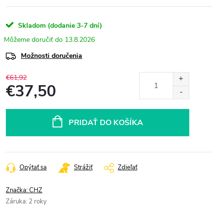
Skladom (dodanie 3-7 dní)
13.8.2026
Možnosti doručenia
€61,92
€37,50
Jednotková
cena:
PRIDAŤ DO KOŠÍKA
Opýtať sa
Strážiť
Zdieľať
Značka:
CHZ
Záruka
:
2 roky